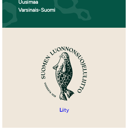
Uusimaa
Varsinais-Suomi
L
iity