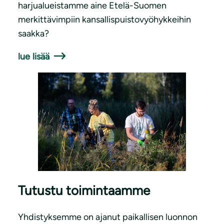
harjualueistamme aine Etelä-Suomen
merkittävimpiin kansallispuistovyöhykkeihin
saakka?
lue lisää
Tutustu toimintaamme
Yhdistyksemme on ajanut paikallisen luonnon