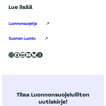
Lue lisää
Luonnonsuojelija
Suomen Luonto
Luonnonsuojeluliitto Instagramissa
Luonnonsuojeluliitto Facebookissa
Luonnonsuojeluliitto LinkedInissä
Luonnonsuojeluliiton YouTube-kanava
Luonnonsuojeluliitto Blueskyssa
Luonnonsuojeluliitto Threadsissa
Tilaa Luonnonsuojeluliiton
uutiskirje!