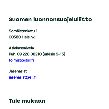
Suomen luonnonsuojeluliitto
Sörnäistenkatu 1
00580 Helsinki
Asiakaspalvelu
Puh. 09 228 08210 (arkisin 9-15)
toimisto@sll.fi
Jäsenasiat
jasenasiat@sll.fi
Tule mukaan