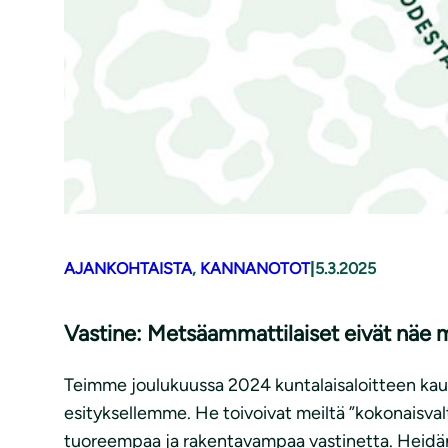
AJANKOHTAISTA
, 
KANNANOTOT
|
5.3.2025
Vastine: Metsäammattilaiset eivät näe m
Teimme joulukuussa 2024 kuntalaisaloitteen kaup
esityksellemme. He toivoivat meiltä ”kokonaisv
tuoreempaa ja rakentavampaa vastinetta. Heidän