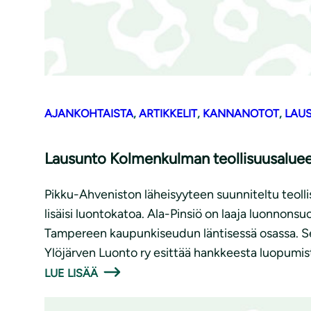
AJANKOHTAISTA
, 
ARTIKKELIT
, 
KANNANOTOT
, 
LAU
Lausunto Kolmenkulman teollisuusaluee
Pikku-Ahveniston läheisyyteen suunniteltu teoll
lisäisi luontokatoa. Ala-Pinsiö on laaja luonnons
Tampereen kaupunkiseudun läntisessä osassa. Sen
Ylöjärven Luonto ry esittää hankkeesta luopumis
LUE LISÄÄ