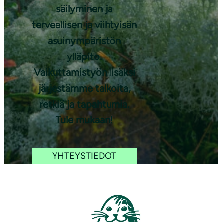
säilyminen ja
terveellisen ja viihtyisän
asuinympäristön
ylläpito.
Vaikuttamistyön lisäksi
järjestämme talkoita,
retkiä ja tapahtumia.
Tule mukaan!
YHTEYSTIEDOT