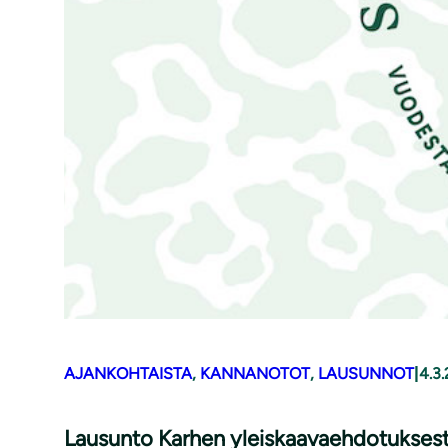
AJANKOHTAISTA
, 
KANNANOTOT
, 
LAUSUNNOT
|
4.3
Lausunto Karhen yleiskaavaehdotukses