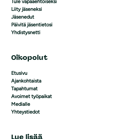
Tule vapaaehtoiseksi
Liity jäseneksi
Jäsenedut
Päivitä jäsentietosi
Yhdistysnetti
Oikopolut
Etusivu
Ajankohtaista
Tapahtumat
Avoimet työpaikat
Medialle
Yhteystiedot
Lue lisää