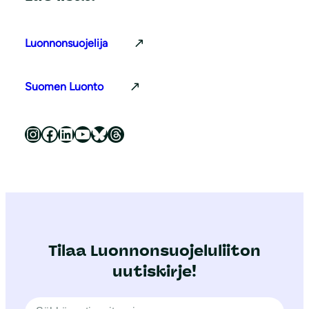
Luonnonsuojelija
Suomen Luonto
Luonnonsuojeluliitto Instagramissa
Luonnonsuojeluliitto Facebookissa
Luonnonsuojeluliitto LinkedInissä
Luonnonsuojeluliiton YouTube-kanava
Luonnonsuojeluliitto Blueskyssa
Luonnonsuojeluliitto Threadsissa
Tilaa Luonnonsuojeluliiton
uutiskirje!