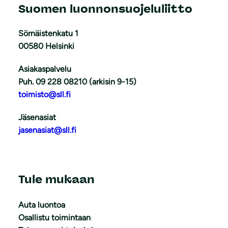
Suomen luonnonsuojeluliitto
Sörnäistenkatu 1
00580 Helsinki
Asiakaspalvelu
Puh. 09 228 08210 (arkisin 9-15)
toimisto@sll.fi
Jäsenasiat
jasenasiat@sll.fi
Tule mukaan
Auta luontoa
Osallistu toimintaan