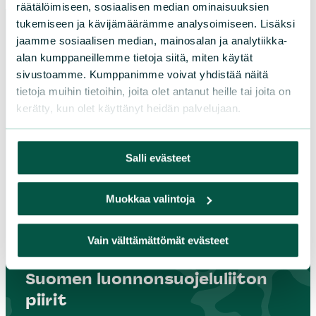
räätälöimiseen, sosiaalisen median ominaisuuksien
tukemiseen ja kävijämäärämme analysoimiseen. Lisäksi
jaamme sosiaalisen median, mainosalan ja analytiikka-
alan kumppaneillemme tietoja siitä, miten käytät
Paikallistoiminta
sivustoamme. Kumppanimme voivat yhdistää näitä
tietoja muihin tietoihin, joita olet antanut heille tai joita on
Osallistu tapahtumaan
kerätty, kun olet käyttänyt heidän palvelujaan.
Tule vapaaehtoiseksi
Liity jäseneksi
Salli evästeet
Piirit ja yhdistykset
Muokkaa valintoja
LIITY JÄSENEKSI
Vain välttämättömät evästeet
Suomen luonnonsuojeluliiton
piirit