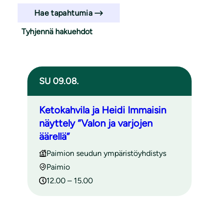
Hae tapahtumia
Tyhjennä hakuehdot
Haun tulokset
SU 09.08.
Ketokahvila ja Heidi Immaisin
näyttely ”Valon ja varjojen
äärellä”
Paimion seudun ympäristöyhdistys
Paimio
12.00 – 15.00