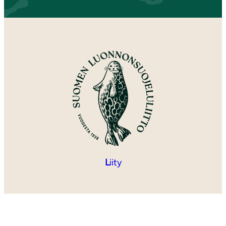
L
iity