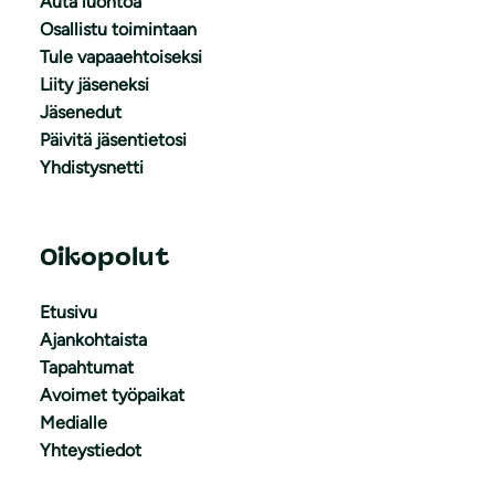
Auta luontoa
Osallistu toimintaan
Tule vapaaehtoiseksi
Liity jäseneksi
Jäsenedut
Päivitä jäsentietosi
Yhdistysnetti
Oikopolut
Etusivu
Ajankohtaista
Tapahtumat
Avoimet työpaikat
Medialle
Yhteystiedot