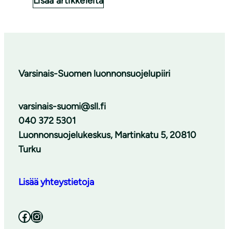
Lisää artikkeleita
Varsinais-Suomen luonnonsuojelupiiri
varsinais-suomi@sll.fi
040 372 5301
Luonnonsuojelukeskus, Martinkatu 5, 20810
Turku
Lisää yhteystietoja
Facebook
Instagram