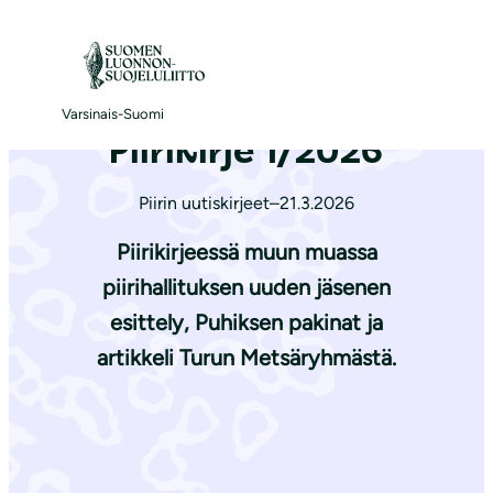
S
i
Etusivu
|
Ajankohtaista
|
Piirikirje 1/2026
i
r
Varsinais-Suomi
Piirikirje 1/2026
r
y
Piirin uutiskirjeet
–
21.3.2026
s
i
Piirikirjeessä muun muassa
s
piirihallituksen uuden jäsenen
ä
esittely, Puhiksen pakinat ja
l
artikkeli Turun Metsäryhmästä.
t
ö
ö
n