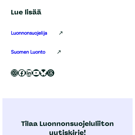
Lue lisää
Luonnonsuojelija
Suomen Luonto
Luonnonsuojeluliitto Instagramissa
Luonnonsuojeluliitto Facebookissa
Luonnonsuojeluliitto LinkedInissä
Luonnonsuojeluliiton YouTube-kanava
Luonnonsuojeluliitto Blueskyssa
Luonnonsuojeluliitto Threadsissa
Tilaa Luonnonsuojeluliiton
uutiskirje!