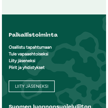
Paikallistoiminta
Osallistu tapahtumaan
Tule vapaaehtoiseksi
Liity jäseneksi
Piirit ja yhdistykset
LIITY JÄSENEKSI
Suomen luonnonsuojeluliiton