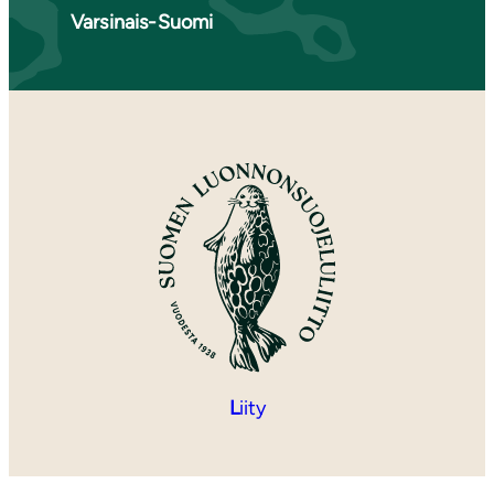
Varsinais-Suomi
L
iity