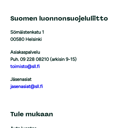
Suomen luonnonsuojeluliitto
Sörnäistenkatu 1
00580 Helsinki
Asiakaspalvelu
Puh. 09 228 08210 (arkisin 9-15)
toimisto@sll.fi
Jäsenasiat
jasenasiat@sll.fi
Tule mukaan