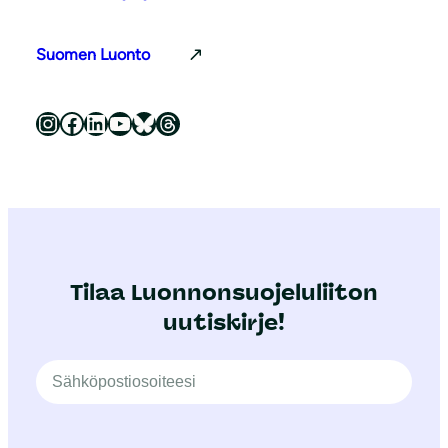
Suomen Luonto
Luonnonsuojeluliitto Instagramissa
Luonnonsuojeluliitto Facebookissa
Luonnonsuojeluliitto LinkedInissä
Luonnonsuojeluliiton YouTube-kanava
Luonnonsuojeluliitto Blueskyssa
Luonnonsuojeluliitto Threadsissa
Tilaa Luonnonsuojeluliiton
uutiskirje!