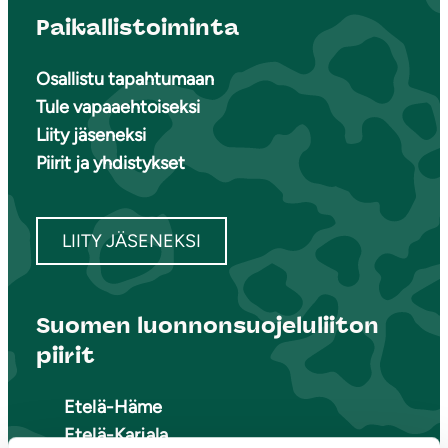
Paikallistoiminta
Osallistu tapahtumaan
Tule vapaaehtoiseksi
Liity jäseneksi
Piirit ja yhdistykset
LIITY JÄSENEKSI
Suomen luonnonsuojeluliiton
piirit
Etelä-Häme
Etelä-Karjala