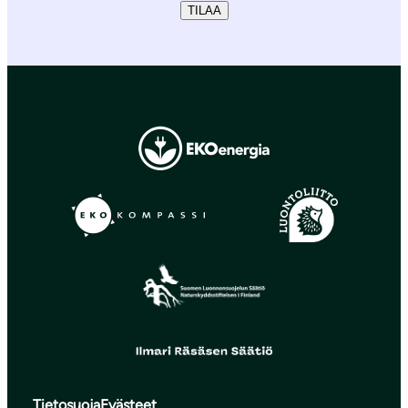
TILAA
Tietosuoja
Evästeet