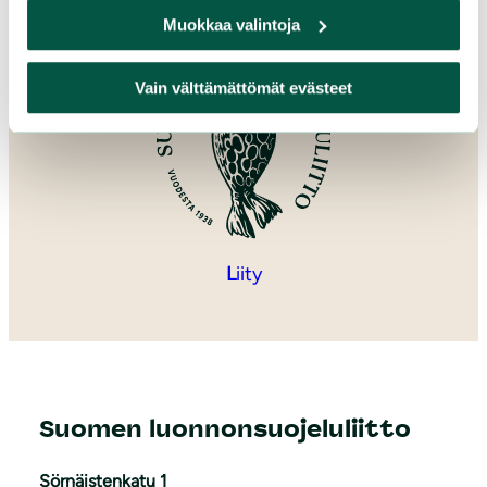
Muokkaa valintoja
Vain välttämättömät evästeet
L
iity
Suomen luonnonsuojeluliitto
Sörnäistenkatu 1