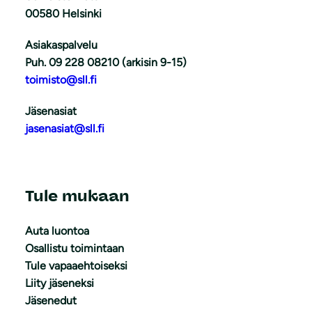
00580 Helsinki
Asiakaspalvelu
Puh. 09 228 08210 (arkisin 9-15)
toimisto@sll.fi
Jäsenasiat
jasenasiat@sll.fi
Tule mukaan
Auta luontoa
Osallistu toimintaan
Tule vapaaehtoiseksi
Liity jäseneksi
Jäsenedut