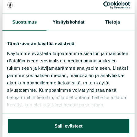
Etelä-Savo
Kainuu
Keski-Suomi
Suostumus
Yksityiskohdat
Tietoja
Kymenlaakso
Lappi
Tämä sivusto käyttää evästeitä
Pirkanmaa
Käytämme evästeitä tarjoamamme sisällön ja mainosten
Pohjanmaa
räätälöimiseen, sosiaalisen median ominaisuuksien
Pohjois-Karjala
tukemiseen ja kävijämäärämme analysoimiseen. Lisäksi
Pohjois-Pohjanmaa
jaamme sosiaalisen median, mainosalan ja analytiikka-
Pohjois-Savo
alan kumppaneillemme tietoja siitä, miten käytät
Satakunta
sivustoamme. Kumppanimme voivat yhdistää näitä
tietoja muihin tietoihin, joita olet antanut heille tai joita on
Uusimaa
kerätty, kun olet käyttänyt heidän palvelujaan.
Varsinais-Suomi
Salli evästeet