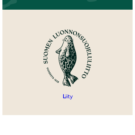
L
iity