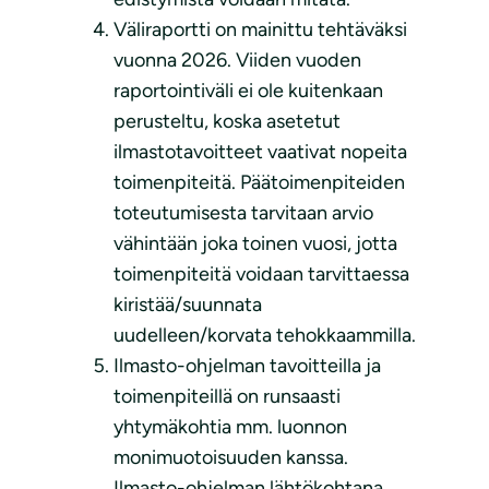
Väliraportti on mainittu tehtäväksi
vuonna 2026. Viiden vuoden
raportointiväli ei ole kuitenkaan
perusteltu, koska asetetut
ilmastotavoitteet vaativat nopeita
toimenpiteitä. Päätoimenpiteiden
toteutumisesta tarvitaan arvio
vähintään joka toinen vuosi, jotta
toimenpiteitä voidaan tarvittaessa
kiristää/suunnata
uudelleen/korvata tehokkaammilla.
Ilmasto-ohjelman tavoitteilla ja
toimenpiteillä on runsaasti
yhtymäkohtia mm. luonnon
monimuotoisuuden kanssa.
Ilmasto-ohjelman lähtökohtana