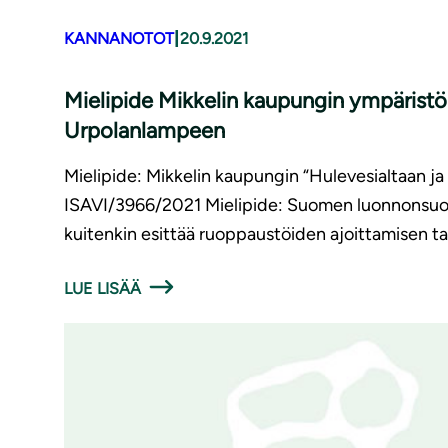
|
KANNANOTOT
20.9.2021
Mielipide Mikkelin kaupungin ym­pä­ris­tö
Urpolanlampeen
Mielipide: Mikkelin kaupungin “Hulevesialtaan j
ISAVI/3966/2021 Mielipide: Suomen luonnonsuoje
kuitenkin esittää ruoppaustöiden ajoittamisen t
LUE LISÄÄ