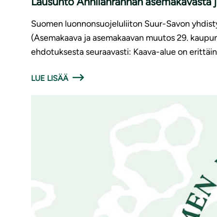
Lausunto Annilanrannan asemakavasta 
Suomen luonnonsuojeluliiton Suur-Savon yhdis
(Asemakaava ja asemakaavan muutos 29. kaupung
ehdotuksesta seuraavasti: Kaava-alue on erittäi
LUE LISÄÄ