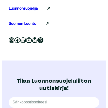
Luonnonsuojelija
Suomen Luonto
Luonnonsuojeluliitto Instagramissa
Luonnonsuojeluliitto Facebookissa
Luonnonsuojeluliitto LinkedInissä
Luonnonsuojeluliiton YouTube-kanava
Luonnonsuojeluliitto Blueskyssa
Luonnonsuojeluliitto Threadsissa
Tilaa Luonnonsuojeluliiton
uutiskirje!