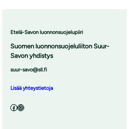
Etelä-Savon luonnonsuojelupiiri
Suomen luonnonsuojeluliiton Suur-
Savon yhdistys
suur-savo@sll.fi
Lisää yhteystietoja
Facebook
Instagram