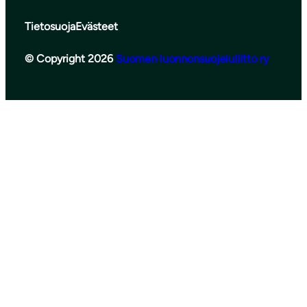
Tietosuoja
Evästeet
© Copyright 2026
Suomen luonnonsuojeluliitto ry