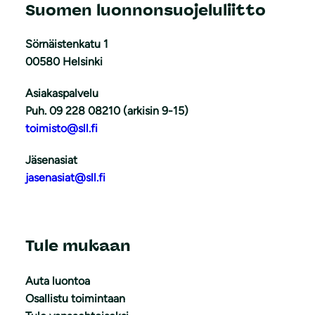
Suomen luonnonsuojeluliitto
Sörnäistenkatu 1
00580 Helsinki
Asiakaspalvelu
Puh. 09 228 08210 (arkisin 9-15)
toimisto@sll.fi
Jäsenasiat
jasenasiat@sll.fi
Tule mukaan
Auta luontoa
Osallistu toimintaan