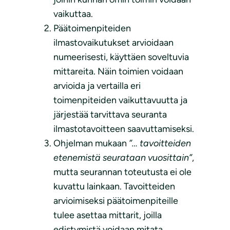
vaikuttaa.
Päätoimenpiteiden
ilmastovaikutukset arvioidaan
numeerisesti, käyttäen soveltuvia
mittareita. Näin toimien voidaan
arvioida ja vertailla eri
toimenpiteiden vaikuttavuutta ja
järjestää tarvittava seuranta
ilmastotavoitteen saavuttamiseksi.
Ohjelman mukaan
”… tavoitteiden
etenemistä seurataan vuosittain”
,
mutta seurannan toteutusta ei ole
kuvattu lainkaan. Tavoitteiden
arvioimiseksi päätoimenpiteille
tulee asettaa mittarit, joilla
edistymistä voidaan mitata.