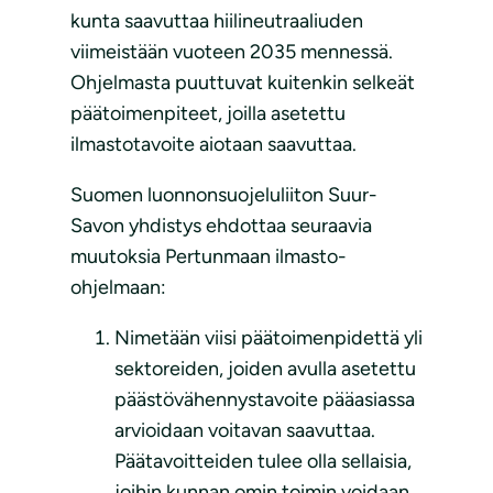
kunta saavuttaa hiilineutraaliuden
viimeistään vuoteen 2035 mennessä.
Ohjelmasta puuttuvat kuitenkin selkeät
päätoimenpiteet, joilla asetettu
ilmastotavoite aiotaan saavuttaa.
Suomen luonnonsuojeluliiton Suur-
Savon yhdistys ehdottaa seuraavia
muutoksia Pertunmaan ilmasto-
ohjelmaan:
Nimetään viisi päätoimenpidettä yli
sektoreiden, joiden avulla asetettu
päästövähennystavoite pääasiassa
arvioidaan voitavan saavuttaa.
Päätavoitteiden tulee olla sellaisia,
joihin kunnan omin toimin voidaan