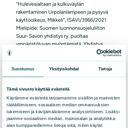
“Hulevesialtaan ja kulkuväylän
rakentaminen Urpolanlampeen ja pysyvä
käyttöoikeus, Mikkeli”, ISAVI/3966/2021
Mielipide: Suomen luonnonsuojeluliiton
Suur-Savon yhdistys ry. puoltaa
ympäristöluvan myöntämistä. Yhdistys
kuitenkin esittää ruoppaustöiden
ajoittamisen tarkentamista sedimentin
haitta-aineiden...
Suostumus
Yksityiskohdat
Tietoja
Lue lisää
Tämä sivusto käyttää evästeitä
Käytämme evästeitä tarjoamamme sisällön ja mainosten
räätälöimiseen, sosiaalisen median ominaisuuksien
tukemiseen ja kävijämäärämme analysoimiseen. Lisäksi
jaamme sosiaalisen median, mainosalan ja analytiikka-
alan kumppaneillemme tietoja siitä, miten käytät