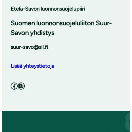
Etelä-Savon luonnonsuojelupiiri
Suomen luonnonsuojeluliiton Suur-
Savon yhdistys
suur-savo@sll.fi
Lisää yhteystietoja
Facebook
Instagram