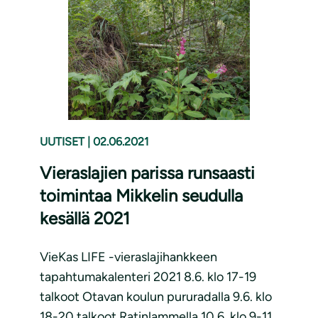
UUTISET
|
02.06.2021
Vieraslajien parissa runsaasti
toimintaa Mikkelin seudulla
kesällä 2021
VieKas LIFE -vieraslajihankkeen
tapahtumakalenteri 2021 8.6. klo 17-19
talkoot Otavan koulun pururadalla 9.6. klo
18-20 talkoot Ratinlammella 10.6. klo 9-11