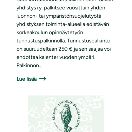
yhdistys ry. palkitsee vuosittain yhden
luonnon- tai ympäristönsuojelutyötä
yhdistyksen toiminta-alueella edistävän
korkeakoulun opinnäytetyön
tunnustuspalkinnolla. Tunnustuspalkinto
on suuruudeltaan 250 € ja sen saajaa voi
ehdottaa kalenterivuoden ympäri.
Palkinnon...
Lue lisää