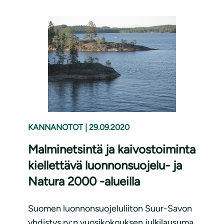
KANNANOTOT
|
29.09.2020
Malminetsintä ja kaivostoiminta
kiellettävä luonnonsuojelu- ja
Natura 2000 -alueilla
Suomen luonnonsuojeluliiton Suur-Savon
yhdistys ry:n vuosikokouksen julkilausuma