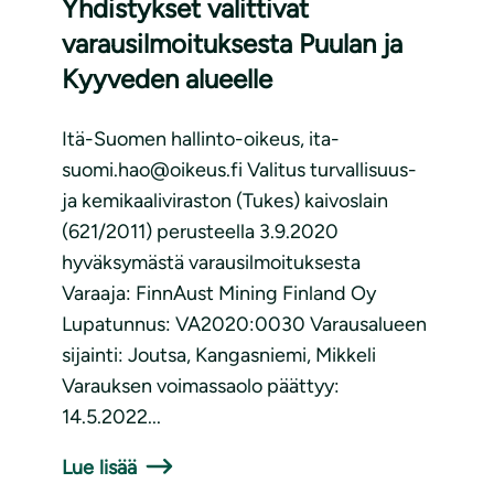
Yhdistykset valittivat
varausilmoituksesta Puulan ja
Kyyveden alueelle
Itä-Suomen hallinto-oikeus, ita-
suomi.hao@oikeus.fi Valitus turvallisuus-
ja kemikaaliviraston (Tukes) kaivoslain
(621/2011) perusteella 3.9.2020
hyväksymästä varausilmoituksesta
Varaaja: FinnAust Mining Finland Oy
Lupatunnus: VA2020:0030 Varausalueen
sijainti: Joutsa, Kangasniemi, Mikkeli
Varauksen voimassaolo päättyy:
14.5.2022...
Lue lisää