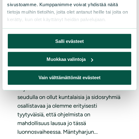
sivustoamme. Kumppanimme voivat yhdistää näitä
tietoja muihin tietoihin, joita olet antanut heille tai joita on
kerätty, kun olet käyttänyt heidän palvelujaan.
KANNANOTOT
|
03.06.2021
Lausunto Mäntyharjun ilmasto-
Salli evästeet
ohjelman luonnoksesta (2021-
2031) ympäristöpalveluille
Muokkaa valintoja
Lausunto: Mäntyharjun ilmasto-ohjelma
Vain välttämättömät evästeet
2021-2031, luonnos Kuntien ilmasto-
ohjelmien 2021-2031 valmistelu Mikkelin
seudulla on ollut kuntalaisia ja sidosryhmiä
osallistavaa ja olemme erityisesti
tyytyväisiä, että ohjelmista on
mahdollisuus lausua jo tässä
luonnosvaiheessa. Mäntyharjun...