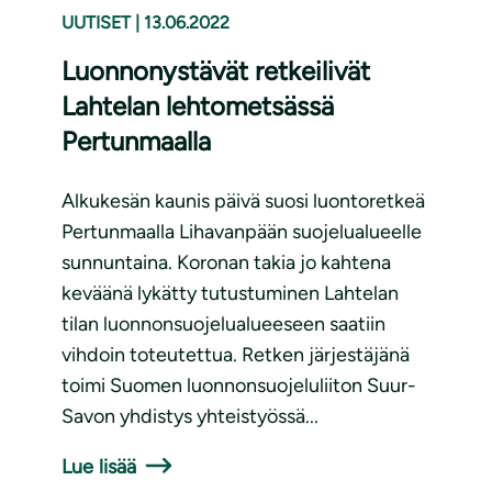
UUTISET
|
13.06.2022
Luonnonystävät retkeilivät
Lahtelan lehtometsässä
Pertunmaalla
Alkukesän kaunis päivä suosi luontoretkeä
Pertunmaalla Lihavanpään suojelualueelle
sunnuntaina. Koronan takia jo kahtena
keväänä lykätty tutustuminen Lahtelan
tilan luonnonsuojelualueeseen saatiin
vihdoin toteutettua. Retken järjestäjänä
toimi Suomen luonnonsuojeluliiton Suur-
Savon yhdistys yhteistyössä...
Lue lisää