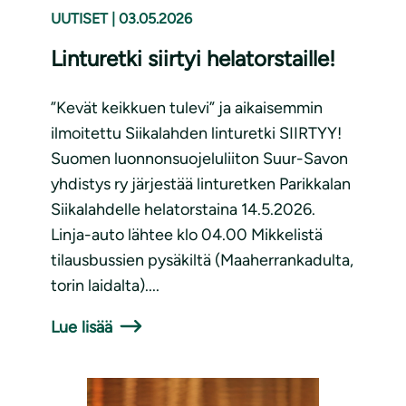
UUTISET
|
03.05.2026
Linturetki siirtyi helatorstaille!
”Kevät keikkuen tulevi” ja aikaisemmin
ilmoitettu Siikalahden linturetki SIIRTYY!
Suomen luonnonsuojeluliiton Suur-Savon
yhdistys ry järjestää linturetken Parikkalan
Siikalahdelle helatorstaina 14.5.2026.
Linja-auto lähtee klo 04.00 Mikkelistä
tilausbussien pysäkiltä (Maaherrankadulta,
torin laidalta)....
Lue lisää