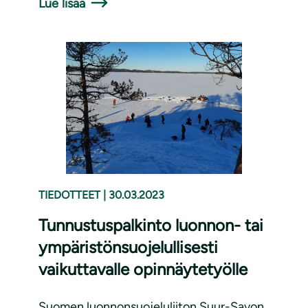
Lue lisää
TIEDOTTEET
|
30.03.2023
Tunnustuspalkinto luonnon- tai
ympäristönsuojelullisesti
vaikuttavalle opinnäytetyölle
Suomen luonnonsuojeluliiton Suur-Savon