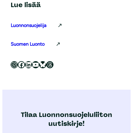
Lue lisää
Luonnonsuojelija
Suomen Luonto
Luonnonsuojeluliitto Instagramissa
Luonnonsuojeluliitto Facebookissa
Luonnonsuojeluliitto LinkedInissä
Luonnonsuojeluliiton YouTube-kanava
Luonnonsuojeluliitto Blueskyssa
Luonnonsuojeluliitto Threadsissa
Tilaa Luonnonsuojeluliiton
uutiskirje!