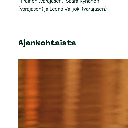
Piirainen (varajäsen), Saara Ryhänen
(varajäsen) ja Leena Välijoki (varajäsen).
Ajankohtaista