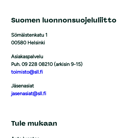
Suomen luonnonsuojeluliitto
Sörnäistenkatu 1
00580 Helsinki
Asiakaspalvelu
Puh. 09 228 08210 (arkisin 9-15)
toimisto@sll.fi
Jäsenasiat
jasenasiat@sll.fi
Tule mukaan