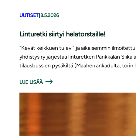
|
UUTISET
3.5.2026
Linturetki siirtyi helatorstaille!
”Kevät keikkuen tulevi” ja aikaisemmin ilmoitett
yhdistys ry järjestää linturetken Parikkalan Siika
tilausbussien pysäkiltä (Maaherrankadulta, torin l
LUE LISÄÄ