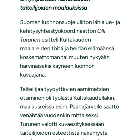
taiteilijoiden maalauksissa
Suomen luonnonsuojeluliiton lähialue- ja
kehitysyhteistyökoordinaattori
Olli
Turunen
esitteli Kultakauden
maalareiden töitä ja heidän elämäänsä
koskemattoman tai muuten nykyään
harvinaiseksi käyneen luonnon
kuvaajana.
Taiteilijaa tyydyttävien aarnimetsien
etsiminen oli työlästä Kultakaudellakin,
maalausreissu esim. Paanajärvelle saatto
venähtää vuodenkin mittaiseksi.
Turunen valotti kuvaesityksessään
taiteilijoiden esteettistä näkemystä