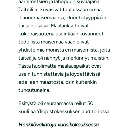
aarnimetsien ja lahopuun kuvaajana.
Taiteilijat kuvasivat tauluissaan omaa
ihannemaisemaansa, -luontotyyppiään
tai sen osasia. Maalaukset eivät
kokonaisuutena useinkaan kuvanneet
todellista maisemaa vaan olivat
yhdistelmiä monista eri maisemista, joita
taiteilija oli nähnyt ja merkinnyt muistiin.
Tästä huolimatta maalauspaikat ovat
usein tunnistettavia ja löydettävissä
edelleen maastosta, osin kuitenkin
tuhoutuneina.
Esitystä oli seuraamassa reilut 50
kuulijaa Yliopistokeskuksen auditoriossa.
Henkilövalintoja vuosikokouksessa