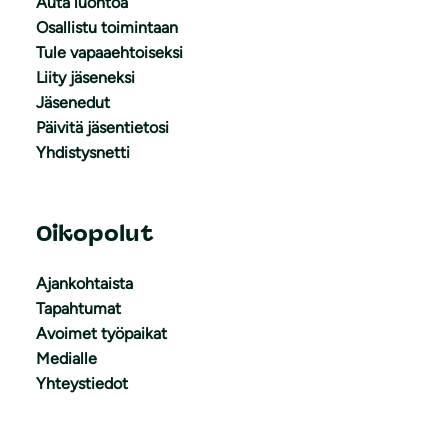
Auta luontoa
Osallistu toimintaan
Tule vapaaehtoiseksi
Liity jäseneksi
Jäsenedut
Päivitä jäsentietosi
Yhdistysnetti
Oikopolut
Ajankohtaista
Tapahtumat
Avoimet työpaikat
Medialle
Yhteystiedot