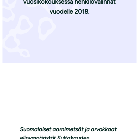
vuosikokouksessa henkilövalinnat
vuodelle 2018.
Suomalaiset aarnimetsät ja arvokkaat
elinympäristöt Kultakauden