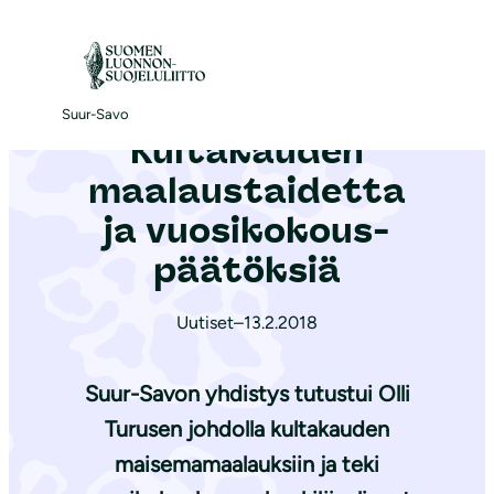
S
i
Etusivu
|
Ajankohtaista
|
Kultakauden maalaus­taidetta ja vuosikokous­päätöksiä
i
r
Suur-Savo
Kultakauden
r
y
maalaus­taidetta
s
ja vuosikokous­
i
päätöksiä
s
ä
Uutiset
–
13.2.2018
l
t
Suur-Savon yhdistys tutustui Olli
ö
ö
Turusen johdolla kultakauden
n
maisemamaalauksiin ja teki