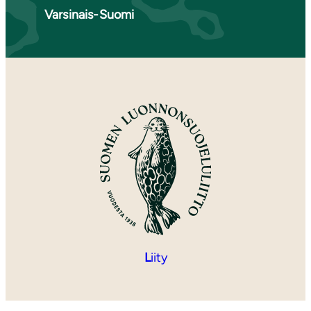
Varsinais-Suomi
L
iity