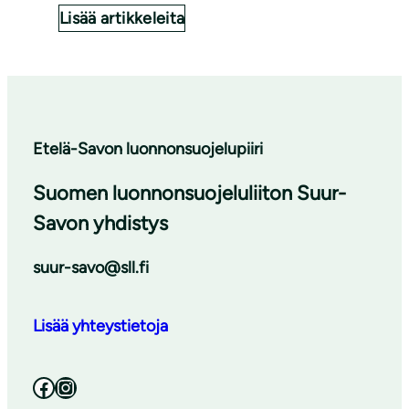
Lisää artikkeleita
Etelä-Savon luonnonsuojelupiiri
Suomen luonnonsuojeluliiton Suur-
Savon yhdistys
suur-savo@sll.fi
Lisää yhteystietoja
Facebook
Instagram