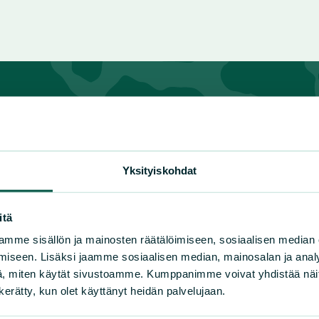
n luonnonsuojeluliiton piirit
Yksityiskohdat
lä-Häme
Kymenlaakso
Pohjoi
lä-Karjala
Lappi
Pohja
itä
lä-Savo
Pirkanmaa
Pohjo
mme sisällön ja mainosten räätälöimiseen, sosiaalisen median
nuu
Pohjanmaa
Satak
iseen. Lisäksi jaamme sosiaalisen median, mainosalan ja analy
ki-Suomi
Pohjois-Karjala
Uusim
, miten käytät sivustoamme. Kumppanimme voivat yhdistää näitä t
Varsi
n kerätty, kun olet käyttänyt heidän palvelujaan.