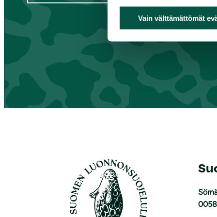
Vain välttämättömät ev
Su
Sörnä
0058