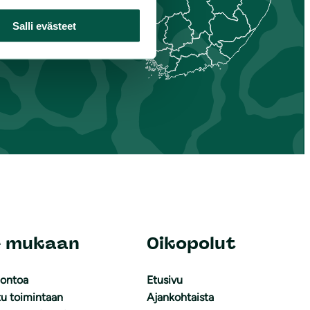
Salli evästeet
e mukaan
Oikopolut
uontoa
Etusivu
tu toimintaan
Ajankohtaista