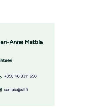
ari-Anne Mattila
ihteeri
+358 40 8311 650
sompio@sll.fi