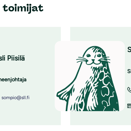
 toimijat
S
sli Piisilä
S
heenjohtaja
sompio@sll.fi