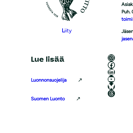
Asiak
Puh. 
toimi
L
iity
Jäsen
jasen
Luonnonsuojeluliitto Instagramissa
Lue lisää
Luonnonsuojeluliitto Facebookissa
Luonnonsuojeluliitto LinkedInissä
Luonnonsuojeluliiton YouTube-kanava
Luonnonsuojelija
Luonnonsuojeluliitto Blueskyssa
Luonnonsuojeluliitto Threadsissa
Suomen Luonto