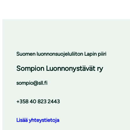
Suomen luonnonsuojeluliiton Lapin piiri
Sompion Luonnonystävät ry
sompio@sll.fi
+358 40 823 2443
Lisää yhteystietoja