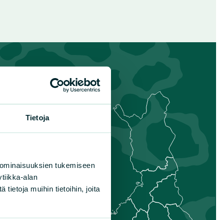
Tietoja
s-
nmaa
is-Savo
 ominaisuuksien tukemiseen
unta
tiikka-alan
aa
ietoja muihin tietoihin, joita
nais-Suomi