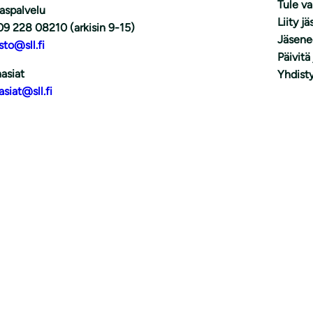
Tule v
aspalvelu
Liity j
09 228 08210 (arkisin 9-15)
Jäsene
sto@sll.fi
Päivitä
asiat
Yhdisty
asiat@sll.fi