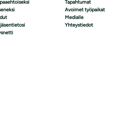
apaaehtoiseksi
Tapahtumat
äseneksi
Avoimet työpaikat
dut
Medialle
 jäsentietosi
Yhteystiedot
snetti