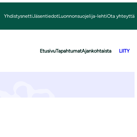
Yhdistysnetti
Jäsentiedot
Luonnonsuojelija-lehti
Ota yhteyttä
Etusivu
Tapahtumat
Ajankohtaista
LIITY