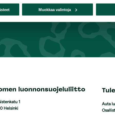
ästeet
Muokkaa valintoja
omen luonnonsuojeluliitto
Tul
istenkatu 1
Auta l
0 Helsinki
Osallis