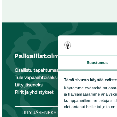
Paikallistoiminta
Suome
Suostumus
Osallistu tapahtumaan
Ete
Tule vapaaehtoiseksi
Ete
Tämä sivusto käyttää eväste
Liity jäseneksi
Ete
Käytämme evästeitä tarjoama
Piirit ja yhdistykset
Kai
ja kävijämäärämme analysoim
Kes
kumppaneillemme tietoja siitä
olet antanut heille tai joita o
LIITY JÄSENEKSI