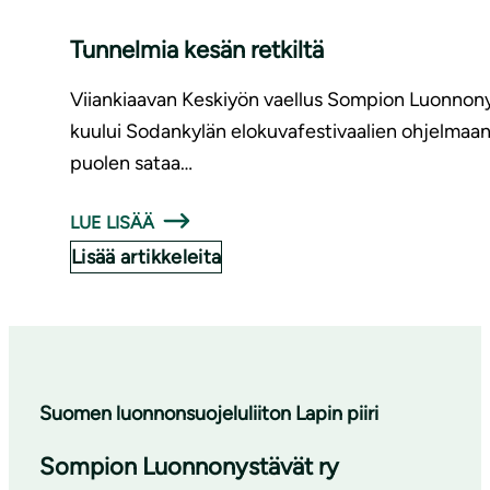
Tunnelmia kesän retkiltä
Viiankiaavan Keskiyön vaellus Sompion Luonnonys
kuului Sodankylän elokuvafestivaalien ohjelmaan ja 
puolen sataa…
LUE LISÄÄ
Lisää artikkeleita
Suomen luonnonsuojeluliiton Lapin piiri
Sompion Luonnonystävät ry