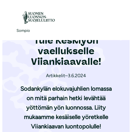
S
i
Etusivu
|
Ajankohtaista
|
Tule Keskiyön vaellukselle Viiankiaavalle!
i
r
Sompio
Tule Keskiyön
r
y
vaellukselle
s
Viiankiaavalle!
i
s
Artikkelit
–
3.6.2024
ä
Sodankylän elokuvajuhlien lomassa
l
t
on mitä parhain hetki levähtää
ö
yöttömän yön luonnossa. Liity
ö
mukaamme kesäiselle yöretkelle
n
Viiankiaavan luontopolulle!