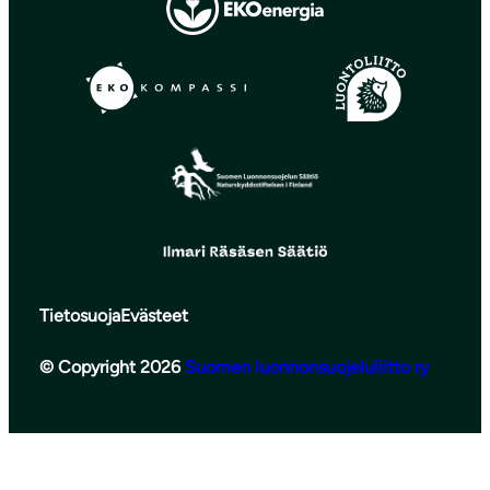
Tietosuoja
Evästeet
© Copyright 2026
Suomen luonnonsuojeluliitto ry