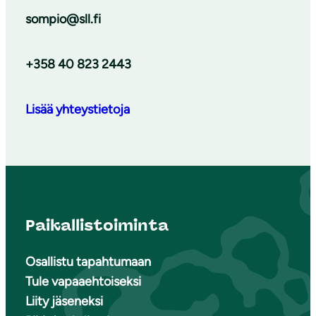
sompio@sll.fi
+358 40 823 2443
Lisää yhteystietoja
Paikallistoiminta
Osallistu tapahtumaan
Tule vapaaehtoiseksi
Liity jäseneksi