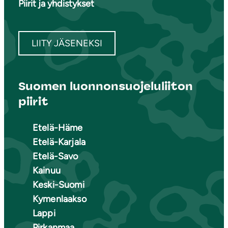
Piirit ja yhdistykset
LIITY JÄSENEKSI
Suomen luonnonsuojeluliiton
piirit
Etelä-Häme
Etelä-Karjala
Etelä-Savo
Kainuu
Keski-Suomi
Kymenlaakso
Lappi
Pirkanmaa