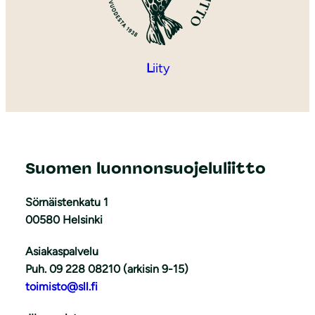
L
iity
Suomen luonnonsuojeluliitto
Sörnäistenkatu 1
00580 Helsinki
Asiakaspalvelu
Puh. 09 228 08210 (arkisin 9-15)
toimisto@sll.fi