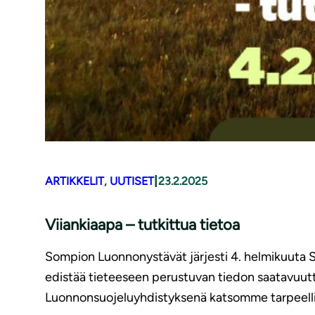
|
ARTIKKELIT
, 
UUTISET
23.2.2025
Viiankiaapa – tutkittua tietoa
Sompion Luonnonystävät järjesti 4. helmikuuta So
edistää tieteeseen perustuvan tiedon saatavuutt
Luonnonsuojeluyhdistyksenä katsomme tarpeellise