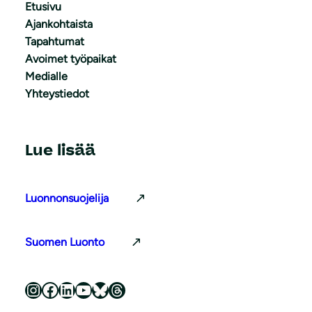
Etusivu
Ajankohtaista
Tapahtumat
Avoimet työpaikat
Medialle
Yhteystiedot
Lue lisää
Luonnonsuojelija
Suomen Luonto
Luonnonsuojeluliitto Instagramissa
Luonnonsuojeluliitto Facebookissa
Luonnonsuojeluliitto LinkedInissä
Luonnonsuojeluliiton YouTube-kanava
Luonnonsuojeluliitto Blueskyssa
Luonnonsuojeluliitto Threadsissa