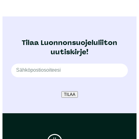
Tilaa Luonnonsuojeluliiton
uutiskirje!
TILAA