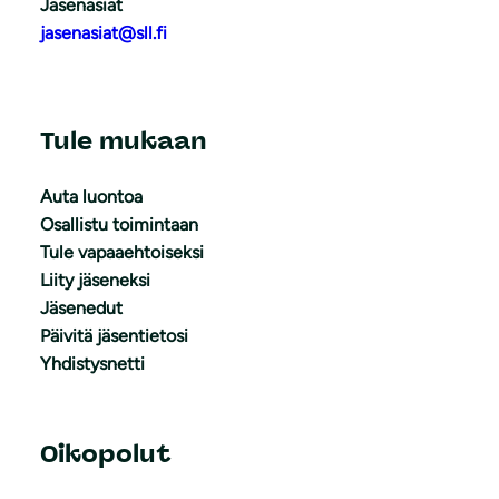
Jäsenasiat
jasenasiat@sll.fi
Tule mukaan
Auta luontoa
Osallistu toimintaan
Tule vapaaehtoiseksi
Liity jäseneksi
Jäsenedut
Päivitä jäsentietosi
Yhdistysnetti
Oikopolut