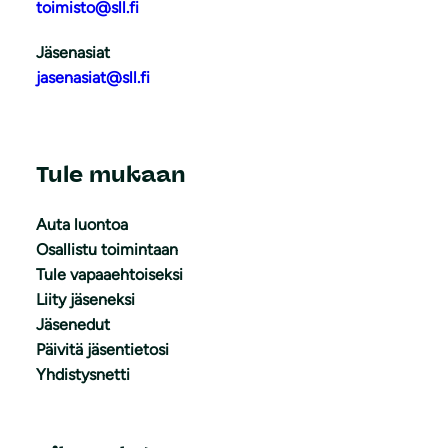
toimisto@sll.fi
Jäsenasiat
jasenasiat@sll.fi
Tule mukaan
Auta luontoa
Osallistu toimintaan
Tule vapaaehtoiseksi
Liity jäseneksi
Jäsenedut
Päivitä jäsentietosi
Yhdistysnetti