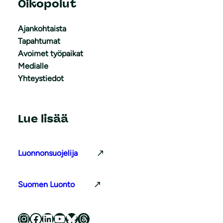
Oikopolut
Ajankohtaista
Tapahtumat
Avoimet työpaikat
Medialle
Yhteystiedot
Lue lisää
Luonnonsuojelija
Suomen Luonto
Luonnonsuojeluliitto Instagramissa
Luonnonsuojeluliitto Facebookissa
Luonnonsuojeluliitto LinkedInissä
Luonnonsuojeluliiton YouTube-kanava
Luonnonsuojeluliitto Blueskyssa
Luonnonsuojeluliitto Threadsissa