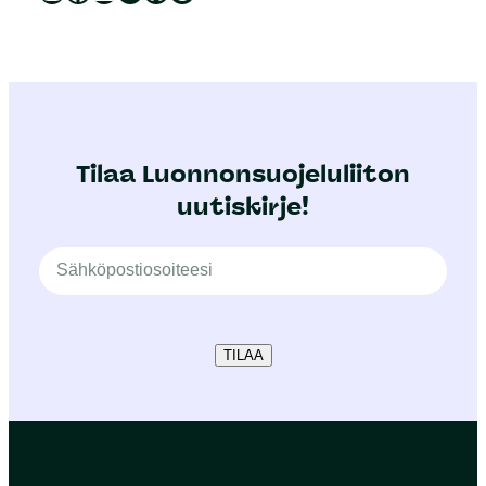
Tilaa Luonnonsuojeluliiton
uutiskirje!
TILAA