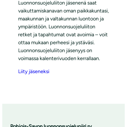
Luonnonsuojeluliiton jäsenenä saat
vaikuttamiskanavan oman paikkakuntasi,
maakunnan ja valtakunnan luontoon ja
ympäristöön. Luonnonsuojeluliiton
retket ja tapahtumat ovat avoimia – voit
ottaa mukaan perheesi ja ystäväsi.
Luonnonsuojeluliiton jäsenyys on
voimassa kalenterivuoden kerrallaan.
Liity jäseneksi
Pohjois-Savon luonnon­suojelu­piiri ry