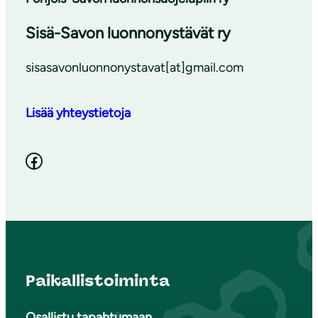
Sisä-Savon luonnonystävät ry
sisasavonluonnonystavat[at]gmail.com
Lisää yhteystietoja
Facebook
Paikallistoiminta
Osallistu tapahtumaan