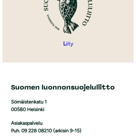
L
iity
Suomen luonnonsuojeluliitto
Sörnäistenkatu 1
00580 Helsinki
Asiakaspalvelu
Puh. 09 228 08210 (arkisin 9-15)