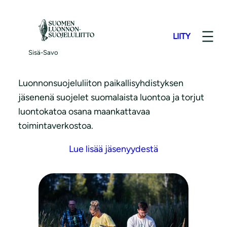
S
i
LIITY
i
Liity jäseneksi
r
Sisä-Savo
r
y
Luonnonsuojeluliiton paikallisyhdistyksen
s
jäsenenä suojelet suomalaista luontoa ja torjut
i
luontokatoa osana maankattavaa
s
toimintaverkostoa.
ä
Lue lisää jäsenyydestä
l
t
ö
ö
n