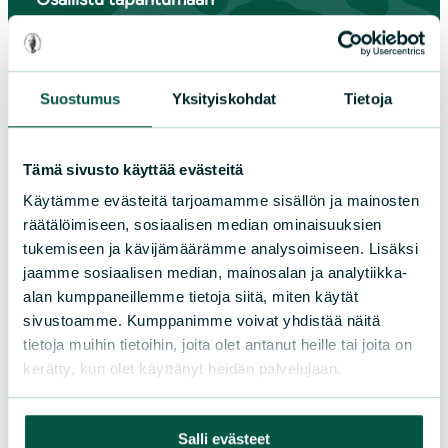
Tule vapaaehtoiseksi
Piirit ja yhdistykset
Suostumus
Yksityiskohdat
Tietoja
LIITY JÄSENEKSI
Tämä sivusto käyttää evästeitä
Käytämme evästeitä tarjoamamme sisällön ja mainosten
Suomen luonnonsuojeluliiton
räätälöimiseen, sosiaalisen median ominaisuuksien
piirit
tukemiseen ja kävijämäärämme analysoimiseen. Lisäksi
jaamme sosiaalisen median, mainosalan ja analytiikka-
Etelä-Häme
alan kumppaneillemme tietoja siitä, miten käytät
sivustoamme. Kumppanimme voivat yhdistää näitä
Etelä-Karjala
tietoja muihin tietoihin, joita olet antanut heille tai joita on
Etelä-Savo
kerätty, kun olet käyttänyt heidän palvelujaan.
Kainuu
Keski-Suomi
Kymenlaakso
Salli evästeet