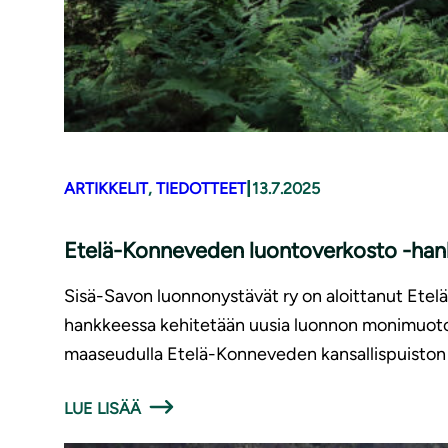
|
ARTIKKELIT
, 
TIEDOTTEET
13.7.2025
Etelä-Konneveden luontoverkosto -hank
Sisä-Savon luonnonystävät ry on aloittanut Ete
hankkeessa kehitetään uusia luonnon monimuotoisu
maaseudulla Etelä-Konneveden kansallispuiston 
LUE LISÄÄ