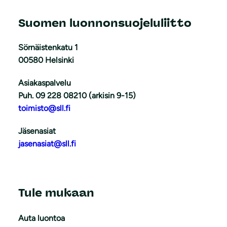
Suomen luonnonsuojeluliitto
Sörnäistenkatu 1
00580 Helsinki
Asiakaspalvelu
Puh. 09 228 08210 (arkisin 9-15)
toimisto@sll.fi
Jäsenasiat
jasenasiat@sll.fi
Tule mukaan
Auta luontoa