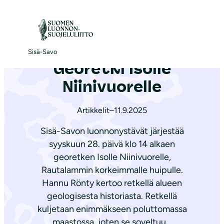
S
i
Etusivu
|
Ajankohtaista
|
Georetki Isolle Niinivuorelle
i
r
Sisä-Savo
Georetki Isolle
r
y
Niinivuorelle
s
i
Artikkelit
–
11.9.2025
s
Sisä-Savon luonnonystävät järjestää
ä
syyskuun 28. päivä klo 14 alkaen
l
georetken Isolle Niinivuorelle,
t
Rautalammin korkeimmalle huipulle.
ö
Hannu Rönty kertoo retkellä alueen
ö
geologisesta historiasta. Retkellä
n
kuljetaan enimmäkseen poluttomassa
maastossa, joten se soveltuu…