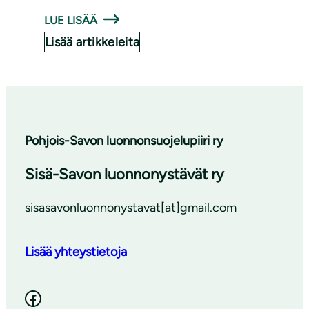
LUE LISÄÄ
Lisää artikkeleita
Pohjois-Savon luonnon­suojelu­piiri ry
Sisä-Savon luonnonystävät ry
sisasavonluonnonystavat[at]gmail.com
Lisää yhteystietoja
Facebook