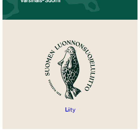
Varsinais-Suomi
L
iity