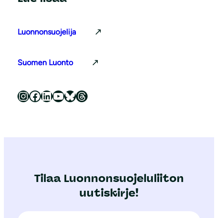
Luonnonsuojelija
Suomen Luonto
Luonnonsuojeluliitto Instagramissa
Luonnonsuojeluliitto Facebookissa
Luonnonsuojeluliitto LinkedInissä
Luonnonsuojeluliiton YouTube-kanava
Luonnonsuojeluliitto Blueskyssa
Luonnonsuojeluliitto Threadsissa
Tilaa Luonnonsuojeluliiton
uutiskirje!