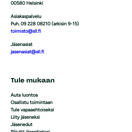
00580 Helsinki
Asiakaspalvelu
Puh. 09 228 08210 (arkisin 9-15)
toimisto@sll.fi
Jäsenasiat
jasenasiat@sll.fi
Tule mukaan
Auta luontoa
Osallistu toimintaan
Tule vapaaehtoiseksi
Liity jäseneksi
Jäsenedut
Päivitä jäsentietosi