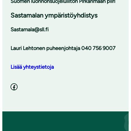
Suomen luonnonsuojeluliiton Pirkanmaan piiri
Sastamalan ympäristöyhdistys
Sastamala@sll.fi
Lauri Lehtonen puheenjohtaja 040 756 9007
Lisää yhteystietoja
Facebook