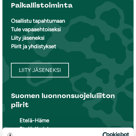
Paikallistoiminta
Osallistu tapahtumaan
Tule vapaaehtoiseksi
Liity jäseneksi
Piirit ja yhdistykset
LIITY JÄSENEKSI
Suomen luonnonsuojeluliiton
piirit
Etelä-Häme
Etelä-Karjala