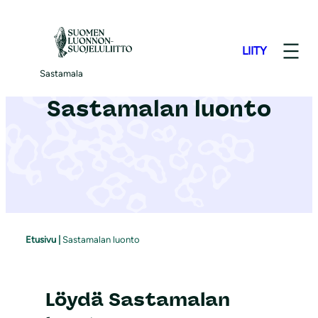
S
i
LIITY
i
r
Sastamala
r
Sastamalan luonto
y
s
i
s
ä
l
t
Etusivu
|
Sastamalan luonto
ö
ö
n
Löydä Sastamalan