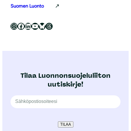
Suomen Luonto
Luonnonsuojeluliitto Instagramissa
Luonnonsuojeluliitto Facebookissa
Luonnonsuojeluliitto LinkedInissä
Luonnonsuojeluliiton YouTube-kanava
Luonnonsuojeluliitto Blueskyssa
Luonnonsuojeluliitto Threadsissa
Tilaa Luonnonsuojeluliiton
uutiskirje!
TILAA