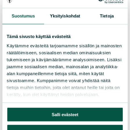
Etelä-Savo
Kainuu
Suostumus
Yksityiskohdat
Tietoja
Keski-Suomi
Kymenlaakso
Lappi
Tämä sivusto käyttää evästeitä
Pirkanmaa
Käytämme evästeitä tarjoamamme sisällön ja mainosten
Pohjanmaa
räätälöimiseen, sosiaalisen median ominaisuuksien
Pohjois-Karjala
tukemiseen ja kävijämäärämme analysoimiseen. Lisäksi
Pohjois-Pohjanmaa
jaamme sosiaalisen median, mainosalan ja analytiikka-
alan kumppaneillemme tietoja siitä, miten käytät
Pohjois-Savo
sivustoamme. Kumppanimme voivat yhdistää näitä
Satakunta
tietoja muihin tietoihin, joita olet antanut heille tai joita on
Uusimaa
kerätty, kun olet käyttänyt heidän palvelujaan.
Varsinais-Suomi
Salli evästeet