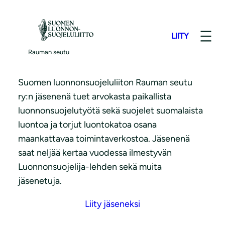
S
i
LIITY
i
Liity jäseneksi
r
Rauman seutu
r
y
Suomen luonnonsuojeluliiton Rauman seutu
s
ry:n jäsenenä tuet arvokasta paikallista
i
luonnonsuojelutyötä sekä suojelet suomalaista
s
luontoa ja torjut luontokatoa osana
ä
maankattavaa toimintaverkostoa. Jäsenenä
l
saat neljää kertaa vuodessa ilmestyvän
t
Luonnonsuojelija-lehden sekä muita
ö
jäsenetuja.
ö
Liity jäseneksi
n