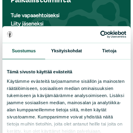
Paikallistoiminta
Tule vapaaehtoiseksi
Liity jäseneksi
Piirit ja yhdistykset
Suostumus
Yksityiskohdat
Tietoja
LIITY JÄSENEKSI
Tämä sivusto käyttää evästeitä
Suomen luonnonsuojeluliiton
Käytämme evästeitä tarjoamamme sisällön ja mainosten
piirit
räätälöimiseen, sosiaalisen median ominaisuuksien
tukemiseen ja kävijämäärämme analysoimiseen. Lisäksi
jaamme sosiaalisen median, mainosalan ja analytiikka-
Etelä-Häme
alan kumppaneillemme tietoja siitä, miten käytät
Etelä-Karjala
sivustoamme. Kumppanimme voivat yhdistää näitä
Etelä-Savo
tietoja muihin tietoihin, joita olet antanut heille tai joita on
Kainuu
kerätty, kun olet käyttänyt heidän palvelujaan.