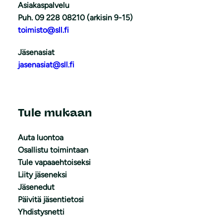
Asiakaspalvelu
Puh. 09 228 08210 (arkisin 9-15)
toimisto@sll.fi
Jäsenasiat
jasenasiat@sll.fi
Tule mukaan
Auta luontoa
Osallistu toimintaan
Tule vapaaehtoiseksi
Liity jäseneksi
Jäsenedut
Päivitä jäsentietosi
Yhdistysnetti