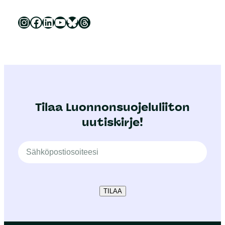
Luonnonsuojeluliitto Instagramissa
Luonnonsuojeluliitto Facebookissa
Luonnonsuojeluliitto LinkedInissä
Luonnonsuojeluliiton YouTube-kanava
Luonnonsuojeluliitto Blueskyssa
Luonnonsuojeluliitto Threadsissa
Tilaa Luonnonsuojeluliiton
uutiskirje!
TILAA