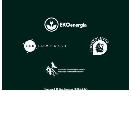
Tietosuoja
Evästeet
© Copyright 2026
Suomen luonnonsuojeluliitto ry