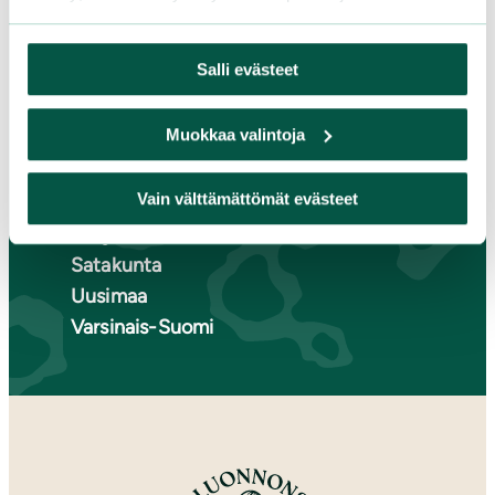
Keski-Suomi
Kymenlaakso
Salli evästeet
Lappi
Pirkanmaa
Muokkaa valintoja
Pohjanmaa
Pohjois-Karjala
Vain välttämättömät evästeet
Pohjois-Pohjanmaa
Pohjois-Savo
Satakunta
Uusimaa
Varsinais-Suomi