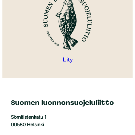
L
iity
Suomen luonnonsuojeluliitto
Sörnäistenkatu 1
00580 Helsinki