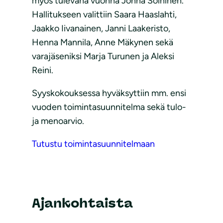
myös tulevana vuonna Jonna Soininen.
Hallitukseen valittiin Saara Haaslahti,
Jaakko Iivanainen, Janni Laakeristo,
Henna Mannila, Anne Mäkynen sekä
varajäseniksi Marja Turunen ja Aleksi
Reini.
Syyskokouksessa hyväksyttiin mm. ensi
vuoden toimintasuunnitelma sekä tulo-
ja menoarvio.
Tutustu toimintasuunnitelmaan
Ajankohtaista