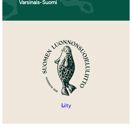
Varsinais-Suomi
L
iity