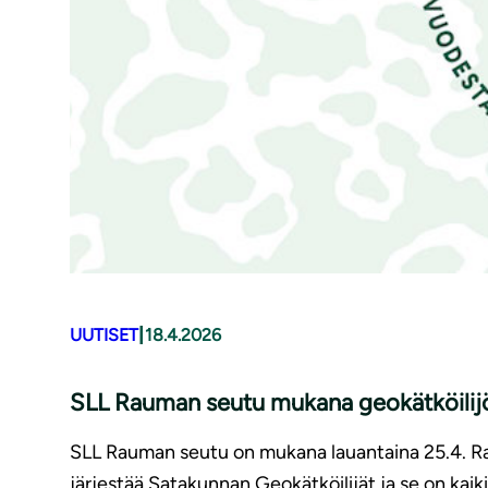
|
UUTISET
18.4.2026
SLL Rauman seutu mukana geokätköilij
SLL Rauman seutu on mukana lauantaina 25.4. R
järjestää Satakunnan Geokätköilijät ja se on kaiki