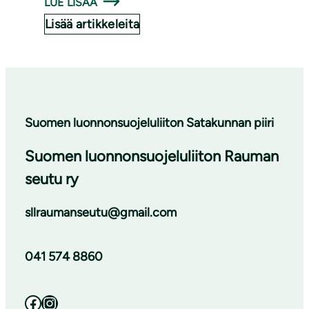
LUE LISÄÄ
Lisää artikkeleita
Suomen luonnonsuojeluliiton Satakunnan piiri
Suomen luonnonsuojeluliiton Rauman
seutu ry
sllraumanseutu@gmail.com
041 574 8860
Facebook
Instagram