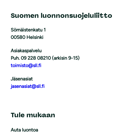
Suomen luonnonsuojeluliitto
Sörnäistenkatu 1
00580 Helsinki
Asiakaspalvelu
Puh. 09 228 08210 (arkisin 9-15)
toimisto@sll.fi
Jäsenasiat
jasenasiat@sll.fi
Tule mukaan
Auta luontoa