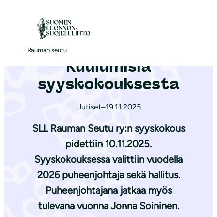
S
i
Etusivu
|
Ajankohtaista
|
Kuulumisia syyskokouksesta
i
r
Rauman seutu
Kuulumisia
r
y
syyskokouksesta
s
i
Uutiset
–
19.11.2025
s
SLL Rauman Seutu ry:n syyskokous
ä
pidettiin 10.11.2025.
l
Syyskokouksessa valittiin vuodella
t
ö
2026 puheenjohtaja sekä hallitus.
ö
Puheenjohtajana jatkaa myös
n
tulevana vuonna Jonna Soininen.