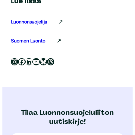
Lue lisää
Luonnonsuojelija
Suomen Luonto
Luonnonsuojeluliitto Instagramissa
Luonnonsuojeluliitto Facebookissa
Luonnonsuojeluliitto LinkedInissä
Luonnonsuojeluliiton YouTube-kanava
Luonnonsuojeluliitto Blueskyssa
Luonnonsuojeluliitto Threadsissa
Tilaa Luonnonsuojeluliiton
uutiskirje!