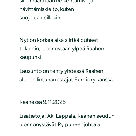
sille määrätään heikentämis- ja
hävittämiskielto, kuten
suojelualueillekin.
Nyt on korkea aika siirtää puheet
tekoihin, luonnostaan ylpeä Raahen
kaupunki.
Lausunto on tehty yhdessä Raahen
alueen lintuharrastajat Surnia ry kanssa.
Raahessa 9.11.2025
Lisätietoja: Aki Leppälä, Raahen seudun
luonnonystävät Ry puheenjohtaja