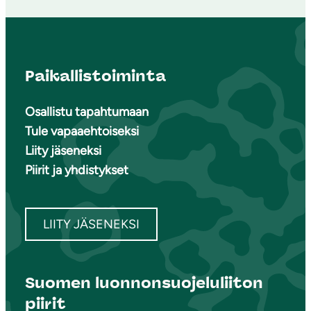
Paikallistoiminta
Osallistu tapahtumaan
Tule vapaaehtoiseksi
Liity jäseneksi
Piirit ja yhdistykset
LIITY JÄSENEKSI
Suomen luonnonsuojeluliiton
piirit