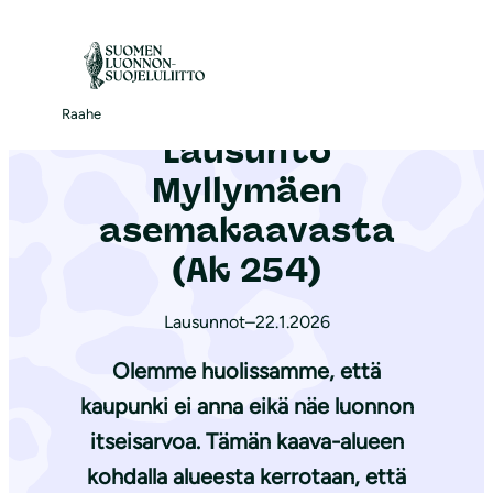
S
i
Etusivu
|
Ajankohtaista
|
Lausunto Myllymäen asemakaavasta (Ak 254)
i
r
Raahe
Lausunto
r
y
Myllymäen
s
asemakaavasta
i
(Ak 254)
s
ä
Lausunnot
–
22.1.2026
l
t
Olemme huolissamme, että
ö
kaupunki ei anna eikä näe luonnon
ö
itseisarvoa. Tämän kaava-alueen
n
kohdalla alueesta kerrotaan, että