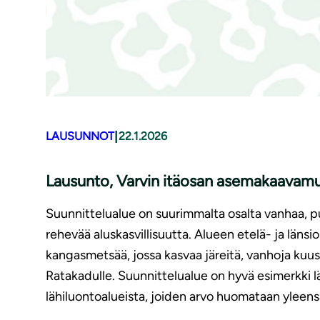
|
LAUSUNNOT
22.1.2026
Lausunto, Varvin itäosan asemakaavam
Suunnittelualue on suurimmalta osalta vanhaa, pu
rehevää aluskasvillisuutta. Alueen etelä- ja länsi
kangasmetsää, jossa kasvaa järeitä, vanhoja kuu
Ratakadulle. Suunnittelualue on hyvä esimerkki l
lähiluontoalueista, joiden arvo huomataan yleensä