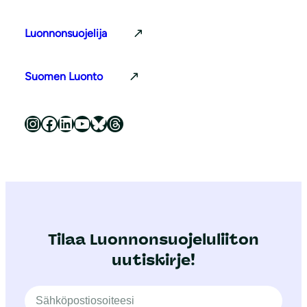
Luonnonsuojelija
Suomen Luonto
Luonnonsuojeluliitto Instagramissa
Luonnonsuojeluliitto Facebookissa
Luonnonsuojeluliitto LinkedInissä
Luonnonsuojeluliiton YouTube-kanava
Luonnonsuojeluliitto Blueskyssa
Luonnonsuojeluliitto Threadsissa
Tilaa Luonnonsuojeluliiton
uutiskirje!