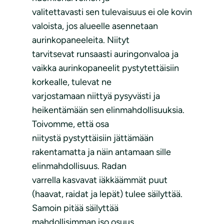
valitettavasti sen tulevaisuus ei ole kovin
valoista, jos alueelle asennetaan
aurinkopaneeleita. Niityt
tarvitsevat runsaasti auringonvaloa ja
vaikka aurinkopaneelit pystytettäisiin
korkealle, tulevat ne
varjostamaan niittyä pysyvästi ja
heikentämään sen elinmahdollisuuksia.
Toivomme, että osa
niitystä pystyttäisiin jättämään
rakentamatta ja näin antamaan sille
elinmahdollisuus. Radan
varrella kasvavat iäkkäämmät puut
(haavat, raidat ja lepät) tulee säilyttää.
Samoin pitää säilyttää
mahdollisimman iso osuus