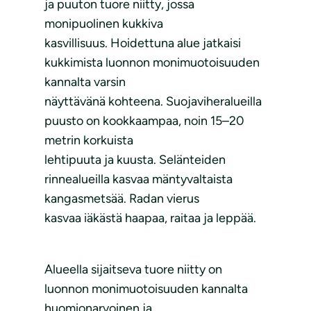
ja puuton tuore niitty, jossa
monipuolinen kukkiva
kasvillisuus. Hoidettuna alue jatkaisi
kukkimista luonnon monimuotoisuuden
kannalta varsin
näyttävänä kohteena. Suojaviheralueilla
puusto on kookkaampaa, noin 15–20
metrin korkuista
lehtipuuta ja kuusta. Selänteiden
rinnealueilla kasvaa mäntyvaltaista
kangasmetsää. Radan vierus
kasvaa iäkästä haapaa, raitaa ja leppää.
Alueella sijaitseva tuore niitty on
luonnon monimuotoisuuden kannalta
huomionarvoinen ja