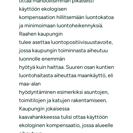
ottaa mahdollisimman pikaisesti
käyttöön ekologisen
kompensaation hillitsemään luontokatoa
ja minimoimaan luontoheikennyksiä.
Raahen kaupungin
tulee asettaa luontopositiivisuustavoite,
jossa kaupungin toiminnasta aiheutuu
luonnolle enemmän
hyötyä kuin haittaa. Suuren osan kuntien
luontohaitasta aiheuttaa maankäyttö, eli
maa-alan
hyödyntäminen esimerkiksi asuntojen,
toimitilojen ja katujen rakentamiseen.
Kaupungin jokaisessa
kaavahankkeessa tulisi ottaa käyttöön
ekologinen kompensaatio, jossa alueelle