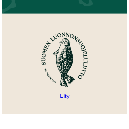
L
iity