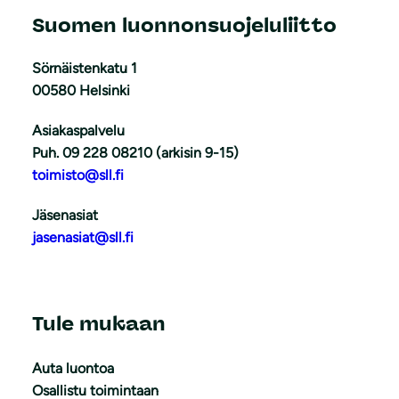
Suomen luonnonsuojeluliitto
Sörnäistenkatu 1
00580 Helsinki
Asiakaspalvelu
Puh. 09 228 08210 (arkisin 9-15)
toimisto@sll.fi
Jäsenasiat
jasenasiat@sll.fi
Tule mukaan
Auta luontoa
Osallistu toimintaan