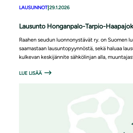
|
LAUSUNNOT
29.1.2026
Lausunto Honganpalo-Tarpio-Haapajoki 
Raahen seudun luonnonystävät ry. on Suomen luonn
saamastaan lausuntopyynnöstä, sekä haluaa laus
kulkevan keskijännite sähkölinjan alla, muuntaja
LUE LISÄÄ