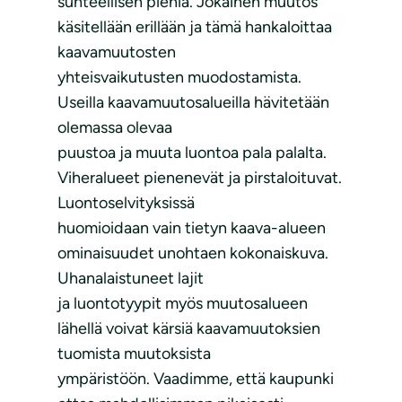
suhteellisen pieniä. Jokainen muutos
käsitellään erillään ja tämä hankaloittaa
kaavamuutosten
yhteisvaikutusten muodostamista.
Useilla kaavamuutosalueilla hävitetään
olemassa olevaa
puustoa ja muuta luontoa pala palalta.
Viheralueet pienenevät ja pirstaloituvat.
Luontoselvityksissä
huomioidaan vain tietyn kaava-alueen
ominaisuudet unohtaen kokonaiskuva.
Uhanalaistuneet lajit
ja luontotyypit myös muutosalueen
lähellä voivat kärsiä kaavamuutoksien
tuomista muutoksista
ympäristöön. Vaadimme, että kaupunki