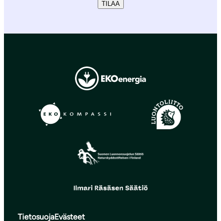
TILAA
Tietosuoja
Evästeet