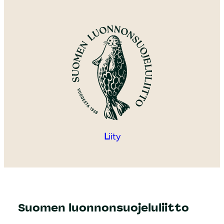
L
iity
Suomen luonnonsuojeluliitto