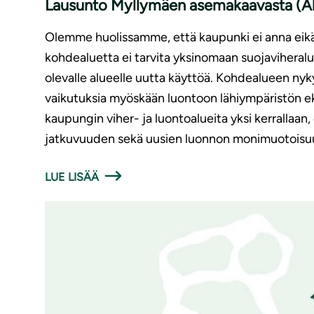
Lausunto Myllymäen asemakaavasta (A
Olemme huolissamme, että kaupunki ei anna eikä 
kohdealuetta ei tarvita yksinomaan suojaviheralue
olevalle alueelle uutta käyttöä. Kohdealueen nykyin
vaikutuksia myöskään luontoon lähiympäristön ek
kaupungin viher- ja luontoalueita yksi kerrallaan,
jatkuvuuden sekä uusien luonnon monimuotoisuu
LUE LISÄÄ