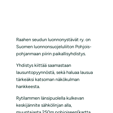
Raahen seudun luonnonystävät ry. on
Suomen luonnonsuojeluliiton Pohjois-
pohjanmaan piirin paikallisyhdistys.
Yhdistys kiittää saamastaan
lausuntopyynnöstä, sekä haluaa lausua
tärkeäksi katsoman näkökulman
hankkeesta.
Rytilammen länsipuolella kulkevan
keskijännite sähkölinjan alla,
muuntajasta 250m pohjoiseen(kartta