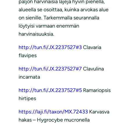
paljon harvinaisia lajeja hyvin pienellä,
alueella se osoittaa, kuinka arvokas alue
on sienille. Tarkemmalla seurannalla
löytyisi varmaan enemmän
harvinaisuuksia.
http://tun.fi/JX.2237527#3
Clavaria
flavipes
http://tun.fi/JX.2237527#7
Clavulina
incarnata
http://tun.fi/JX.2237527#5
Ramariopsis
hirtipes
https://laji.fi/taxon/MX.72433
Karvasva
hakas – Hygrocybe mucronella