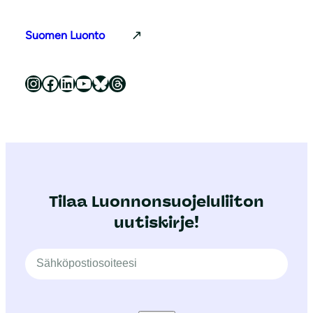
Suomen Luonto
Luonnonsuojeluliitto Instagramissa
Luonnonsuojeluliitto Facebookissa
Luonnonsuojeluliitto LinkedInissä
Luonnonsuojeluliiton YouTube-kanava
Luonnonsuojeluliitto Blueskyssa
Luonnonsuojeluliitto Threadsissa
Tilaa Luonnonsuojeluliiton
uutiskirje!