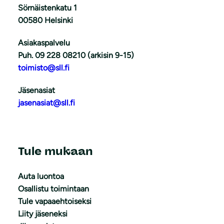
Sörnäistenkatu 1
00580 Helsinki
Asiakaspalvelu
Puh. 09 228 08210 (arkisin 9-15)
toimisto@sll.fi
Jäsenasiat
jasenasiat@sll.fi
Tule mukaan
Auta luontoa
Osallistu toimintaan
Tule vapaaehtoiseksi
Liity jäseneksi