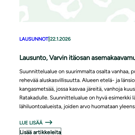
|
LAUSUNNOT
22.1.2026
Lausunto, Varvin itäosan asemakaavam
Suunnittelualue on suurimmalta osalta vanhaa, pu
rehevää aluskasvillisuutta. Alueen etelä- ja länsi
kangasmetsää, jossa kasvaa järeitä, vanhoja kuu
Ratakadulle. Suunnittelualue on hyvä esimerkki l
lähiluontoalueista, joiden arvo huomataan yleensä
LUE LISÄÄ
Lisää artikkeleita