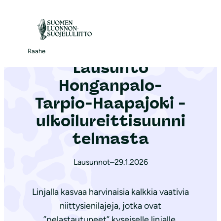
S
i
Etusivu
|
Ajankohtaista
|
Lausunto Honganpalo-Tarpio-Haapajoki -ulkoilureittisuunnitelmasta
i
r
Raahe
Lausunto
r
y
Honganpalo-
s
Tarpio-Haapajoki -
i
ulkoilureittisuunni
s
ä
telmasta
l
t
Lausunnot
–
29.1.2026
ö
ö
Linjalla kasvaa harvinaisia kalkkia vaativia
n
niittysienilajeja, jotka ovat
”pelastautuneet” kyseiselle linjalle.