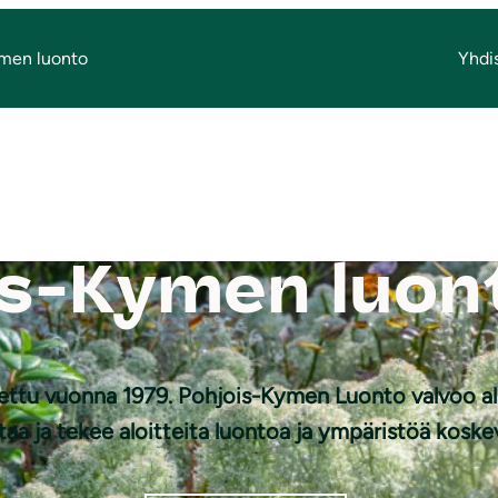
men luonto
Yhdi
is-Kymen luon
ettu vuonna 1979. Pohjois-Kymen Luonto valvoo al
aa ja tekee aloitteita luontoa ja ympäristöä koske