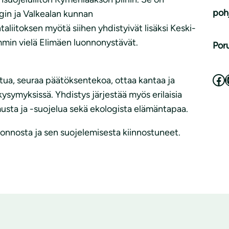
poh
in ja Valkealan kunnan
liitoksen myötä siihen yhdistyivät lisäksi Keski-
in vielä Elimäen luonnonystävät.
Por
Facebook
Ins
ua, seuraa päätöksentekoa, ottaa kantaa ja
kysymyksissä. Yhdistys järjestää myös erilaisia
usta ja -suojelua sekä ekologista elämäntapaa.
luonnosta ja sen suojelemisesta kiinnostuneet.