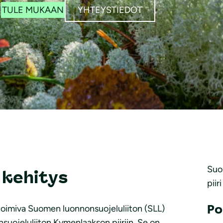
TULE MUKAAN
YHTEYSTIEDOT
Suo
 kehitys
piiri
Po
 toimiva Suomen luonnonsuojeluliiton (SLL)
suojeluliiton Kymenlaakson piiriin. Se on