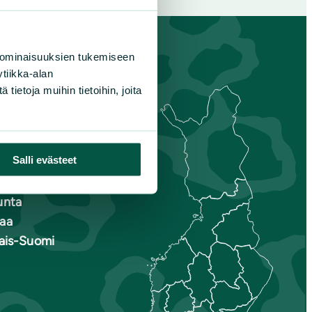
 ominaisuuksien tukemiseen
tiikka-alan
ietoja muihin tietoihin, joita
s-
Salli evästeet
nmaa
is-Savo
unta
aa
nais-Suomi