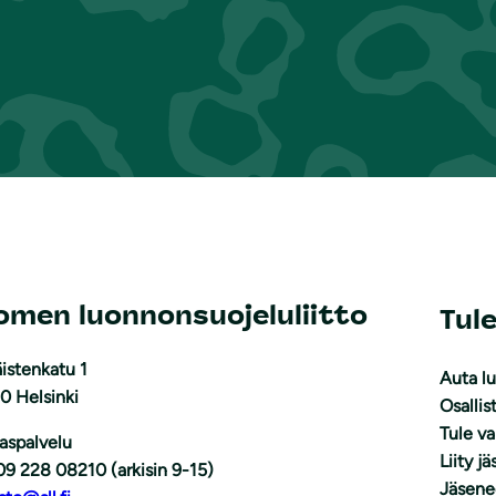
omen luonnonsuojeluliitto
Tul
istenkatu 1
Auta l
0 Helsinki
Osallis
Tule v
aspalvelu
Liity j
09 228 08210 (arkisin 9-15)
Jäsene