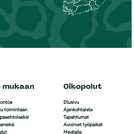
e mukaan
Oikopolut
uontoa
Etusivu
tu toimintaan
Ajankohtaista
apaaehtoiseksi
Tapahtumat
äseneksi
Avoimet työpaikat
dut
Medialle