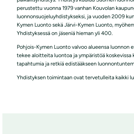
perustettu vuonna 1979 vanhan Kouvolan kaupung
luonnonsuojeluyhdistykseksi, ja vuoden 2009 kunta
Kymen Luonto sekä Järvi-Kymen Luonto, myöhemm
Yhdistyksessä on jäseniä hieman yli 400.
Pohjois-Kymen Luonto valvoo alueensa luonnon et
tekee aloitteita luontoa ja ympäristöä koskevissa 
tapahtumia ja retkiä edistääkseen luonnontuntem
Yhdistyksen toimintaan ovat tervetulleita kaikki 