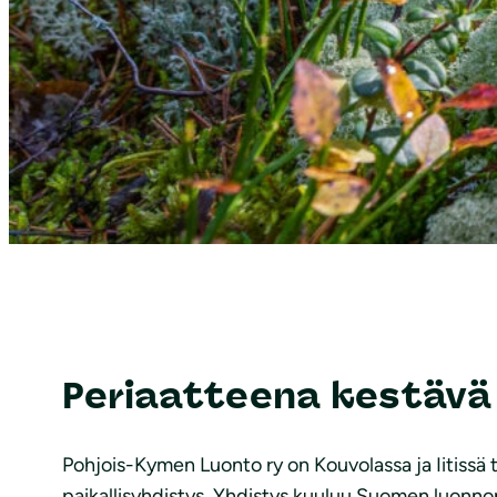
Periaatteena kestävä
Pohjois-Kymen Luonto ry on Kouvolassa ja Iitissä
paikallisyhdistys. Yhdistys kuuluu Suomen luonnon