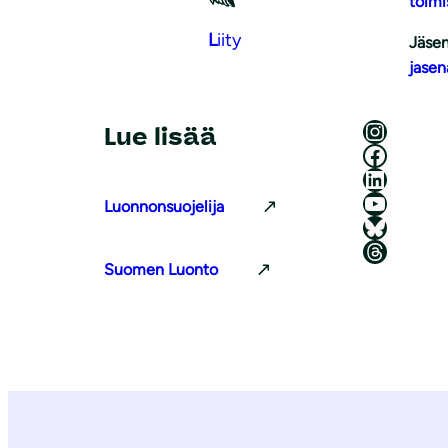
toimi
L
iity
Jäsen
jasen
Luonnonsuojeluliitto Instagramissa
Lue lisää
Luonnonsuojeluliitto Facebookissa
Luonnonsuojeluliitto LinkedInissä
Luonnonsuojeluliiton YouTube-kanava
Luonnonsuojelija
Luonnonsuojeluliitto Blueskyssa
Luonnonsuojeluliitto Threadsissa
Suomen Luonto