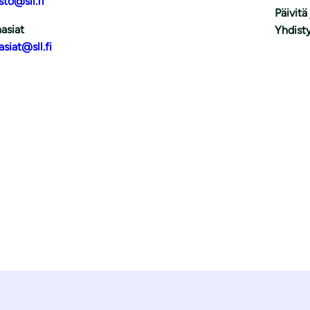
sto@sll.fi
Päivitä
asiat
Yhdisty
asiat@sll.fi