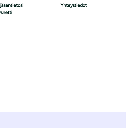
 jäsentietosi
Yhteystiedot
snetti