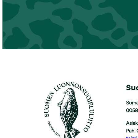
Su
Sörnä
0058
Asiak
Puh. 