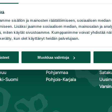
itä
mme sisällön ja mainosten räätälöimiseen, sosiaalisen median
iseen. Lisäksi jaamme sosiaalisen median, mainosalan ja analy
, miten käytät sivustoamme. Kumppanimme voivat yhdistää näitä t
n luonnonsuojeluliiton piirit
n kerätty, kun olet käyttänyt heidän palvelujaan.
lä-Häme
Kymenlaakso
Pohjoi
ästeet
Muokkaa valintoja
lä-Karjala
Lappi
Pohja
lä-Savo
Pirkanmaa
Pohjo
nuu
Pohjanmaa
Satak
ki-Suomi
Pohjois-Karjala
Uusim
Varsi