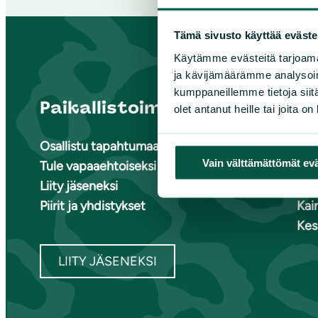
Tämä sivusto käyttää eväste
Käytämme evästeitä tarjoama
ja kävijämäärämme analysoim
kumppaneillemme tietoja siitä
Paikallistoiminta
Suome
olet antanut heille tai joita o
Osallistu tapahtumaan
Ete
Vain välttämättömät ev
Tule vapaaehtoiseksi
Ete
Liity jäseneksi
Ete
Piirit ja yhdistykset
Kai
Kes
LIITY JÄSENEKSI