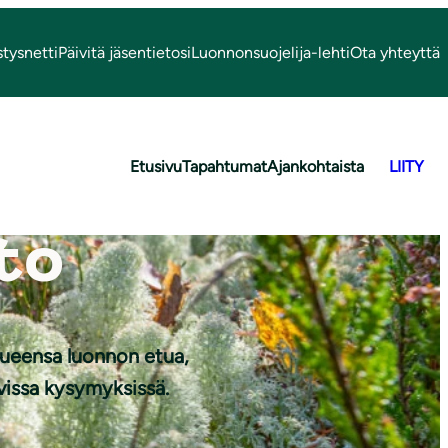
stysnetti
Päivitä jäsentietosi
Luonnonsuojelija-lehti
Ota yhteyttä
Etusivu
Tapahtumat
Ajankohtaista
LIITY
to
Kuva: Paul
Stevens
ueensa luonnon etua,
vissa kysymyksissä.