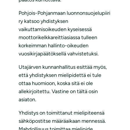
Pohjois-Pohjanmaan luonnonsuojelupiiri
ry katsoo yhdistyksen
vaikuttamisoikeuden kyseisessä
moottorikelkkareittiasiassa tulleen
korkeimman hallinto-oikeuden
vuosikirjapäätöksellä vahvistetuksi.
Utajärven kunnanhallitus esittää myös,
että yhdistyksen mielipidettä ei tule
ottaa huomioon, koska sitä ei ole
allekirjoitettu. Vastine on tältä osin
asiaton.
Yhdistys on toimittanut mielipiteensä
sähköpostitse määräaikaan mennessä.
Mahdollisuus toimittaa mielipide