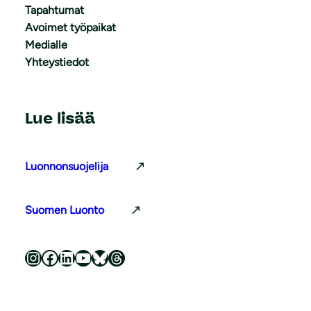
Tapahtumat
Avoimet työpaikat
Medialle
Yhteystiedot
Lue lisää
Luonnonsuojelija
Suomen Luonto
Luonnonsuojeluliitto Instagramissa
Luonnonsuojeluliitto Facebookissa
Luonnonsuojeluliitto LinkedInissä
Luonnonsuojeluliiton YouTube-kanava
Luonnonsuojeluliitto Blueskyssa
Luonnonsuojeluliitto Threadsissa