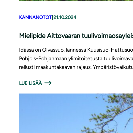
|
KANNANOTOT
21.10.2024
Mielipide Aittovaaran tuu­li­voi­mao­say­l
Idässä on Olvassuo, lännessä Kuusisuo-Hattusuo, 
Pohjois-Pohjanmaan ylimitoitetusta tuulivoimav
reilusti maakuntakaavan rajaus. Ympäristövaikutus
LUE LISÄÄ