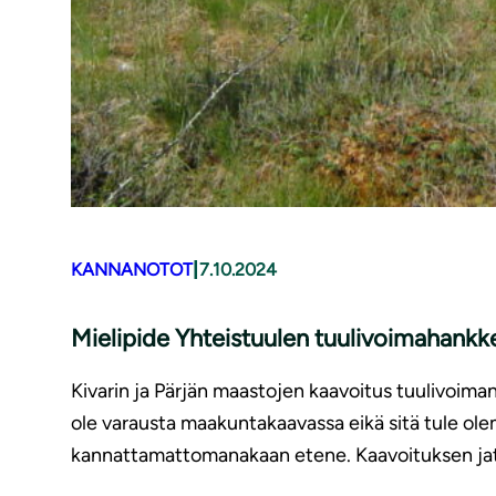
|
KANNANOTOT
7.10.2024
Mielipide Yhteistuulen tuu­li­voi­ma­hank­ke
Kivarin ja Pärjän maastojen kaavoitus tuulivoima
ole varausta maakuntakaavassa eikä sitä tule olem
kannattamattomanakaan etene. Kaavoituksen jatk