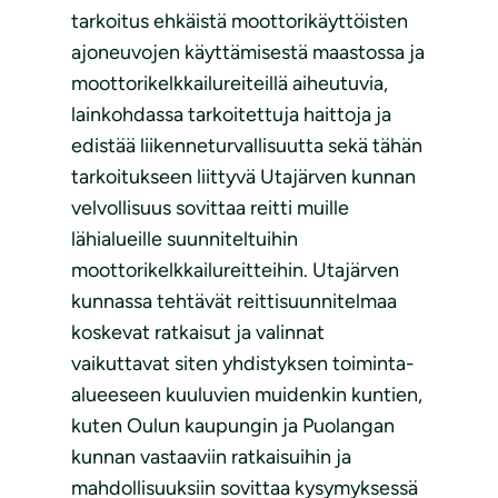
tarkoitus ehkäistä moottorikäyttöisten
ajoneuvojen käyttämisestä maastossa ja
moottorikelkkailureiteillä aiheutuvia,
lainkohdassa tarkoitettuja haittoja ja
edistää liikenneturvallisuutta sekä tähän
tarkoitukseen liittyvä Utajärven kunnan
velvollisuus sovittaa reitti muille
lähialueille suunniteltuihin
moottorikelkkailureitteihin. Utajärven
kunnassa tehtävät reittisuunnitelmaa
koskevat ratkaisut ja valinnat
vaikuttavat siten yhdistyksen toiminta-
alueeseen kuuluvien muidenkin kuntien,
kuten Oulun kaupungin ja Puolangan
kunnan vastaaviin ratkaisuihin ja
mahdollisuuksiin sovittaa kysymyksessä