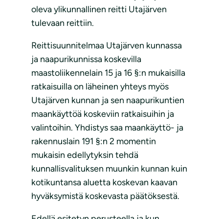
oleva ylikunnallinen reitti Utajärven
tulevaan reittiin.
Reittisuunnitelmaa Utajärven kunnassa
ja naapurikunnissa koskevilla
maastoliikennelain 15 ja 16 §:n mukaisilla
ratkaisuilla on läheinen yhteys myös
Utajärven kunnan ja sen naapurikuntien
maankäyttöä koskeviin ratkaisuihin ja
valintoihin. Yhdistys saa maankäyttö- ja
rakennuslain 191 §:n 2 momentin
mukaisin edellytyksin tehdä
kunnallisvalituksen muunkin kunnan kuin
kotikuntansa aluetta koskevan kaavan
hyväksymistä koskevasta päätöksestä.
Edellä esitetyn perusteella ja kun