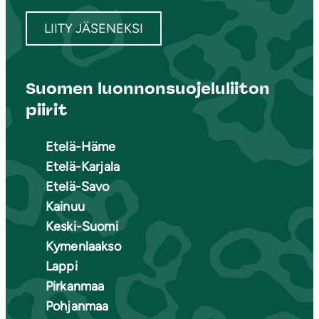
LIITY JÄSENEKSI
Suomen luonnonsuojeluliiton
piirit
Etelä-Häme
Etelä-Karjala
Etelä-Savo
Kainuu
Keski-Suomi
Kymenlaakso
Lappi
Pirkanmaa
Pohjanmaa