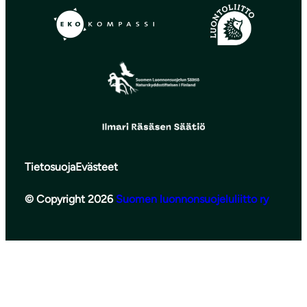
Tietosuoja
Evästeet
© Copyright 2026
Suomen luonnonsuojeluliitto ry