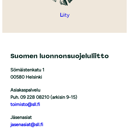
L
iity
Suomen luonnonsuojeluliitto
Sörnäistenkatu 1
00580 Helsinki
Asiakaspalvelu
Puh. 09 228 08210 (arkisin 9-15)
toimisto@sll.fi
Jäsenasiat
jasenasiat@sll.fi