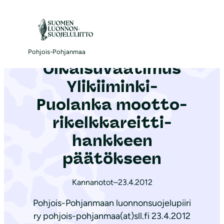
S
i
Etusivu
|
Ajankohtaista
|
Oikaisuvaatimus Ylikiiminki-Puolanka moot­to­ri­kelk­ka­reit­ti­hank­keen päätökseen
i
r
Pohjois-Pohjanmaa
Oikaisuvaatimus
r
y
Ylikiiminki-
s
Puolanka moot­to­
i
ri­kelk­ka­reit­ti­
s
ä
hank­keen
l
päätökseen
t
ö
Kannanotot
–
23.4.2012
ö
Pohjois-Pohjanmaan luonnonsuojelupiiri
n
ry pohjois-pohjanmaa(at)sll.fi 23.4.2012