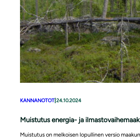
|
KANNANOTOT
24.10.2024
Muistutus energia- ja il­mas­to­vai­he­maa
Muistutus on melkoisen lopullinen versio maakun