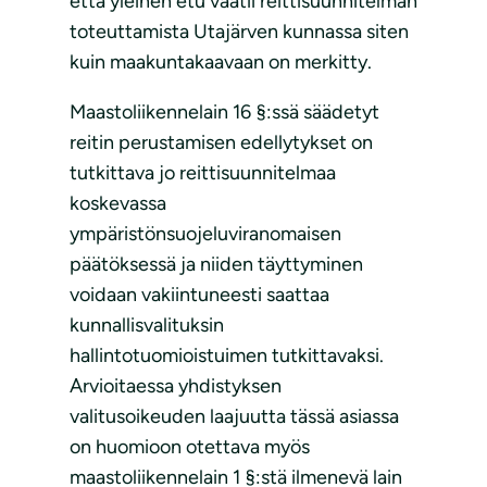
että yleinen etu vaatii reittisuunnitelman
toteuttamista Utajärven kunnassa siten
kuin maakuntakaavaan on merkitty.
Maastoliikennelain 16 §:ssä säädetyt
reitin perustamisen edellytykset on
tutkittava jo reittisuunnitelmaa
koskevassa
ympäristönsuojeluviranomaisen
päätöksessä ja niiden täyttyminen
voidaan vakiintuneesti saattaa
kunnallisvalituksin
hallintotuomioistuimen tutkittavaksi.
Arvioitaessa yhdistyksen
valitusoikeuden laajuutta tässä asiassa
on huomioon otettava myös
maastoliikennelain 1 §:stä ilmenevä lain