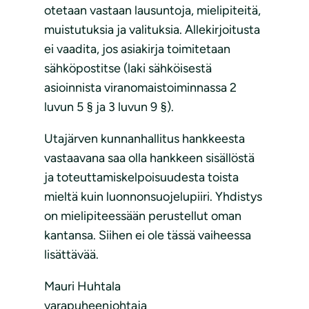
otetaan vastaan lausuntoja, mielipiteitä,
muistutuksia ja valituksia. Allekirjoitusta
ei vaadita, jos asiakirja toimitetaan
sähköpostitse (laki sähköisestä
asioinnista viranomaistoiminnassa 2
luvun 5 § ja 3 luvun 9 §).
Utajärven kunnanhallitus hankkeesta
vastaavana saa olla hankkeen sisällöstä
ja toteuttamiskelpoisuudesta toista
mieltä kuin luonnonsuojelupiiri. Yhdistys
on mielipiteessään perustellut oman
kantansa. Siihen ei ole tässä vaiheessa
lisättävää.
Mauri Huhtala
varapuheenjohtaja