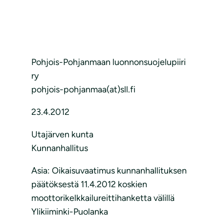
Pohjois-Pohjanmaan luonnonsuojelupiiri
ry
pohjois-pohjanmaa(at)sll.fi
23.4.2012
Utajärven kunta
Kunnanhallitus
Asia: Oikaisuvaatimus kunnanhallituksen
päätöksestä 11.4.2012 koskien
moottorikelkkailureittihanketta välillä
Ylikiiminki-Puolanka