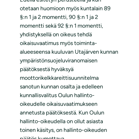
otetaan huomioon myös kuntalain 89
§:n 1 ja 2 momentti, 90 §:n 1 ja 2
momentti sekä 92 §:n 1 momentti,
yhdistyksellä on oikeus tehdä
oikaisuvaatimus myös toiminta-
alueeseensa kuuluvan Utajärven kunnan
ympäristönsuojeluviranomaisen
päätöksestä hyväksyä
moottorikelkkareittisuunnitelma
sanotun kunnan osalta ja edelleen
kunnallisvalitus Oulun hallinto-
oikeudelle oikaisuvaatimukseen
annetusta päätöksestä. Kun Oulun
hallinto-oikeudella on ollut asiasta
toinen käsitys, on hallinto-oikeuden
päätös kumottava.