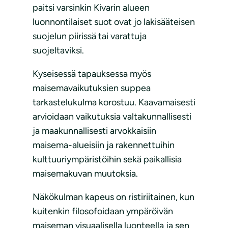
paitsi varsinkin Kivarin alueen
luonnontilaiset suot ovat jo lakisääteisen
suojelun piirissä tai varattuja
suojeltaviksi.
Kyseisessä tapauksessa myös
maisemavaikutuksien suppea
tarkastelukulma korostuu. Kaavamaisesti
arvioidaan vaikutuksia valtakunnallisesti
ja maakunnallisesti arvokkaisiin
maisema-alueisiin ja rakennettuihin
kulttuuriympäristöihin sekä paikallisia
maisemakuvan muutoksia.
Näkökulman kapeus on ristiriitainen, kun
kuitenkin filosofoidaan ympäröivän
maiseman visuaalisella luonteella ja sen