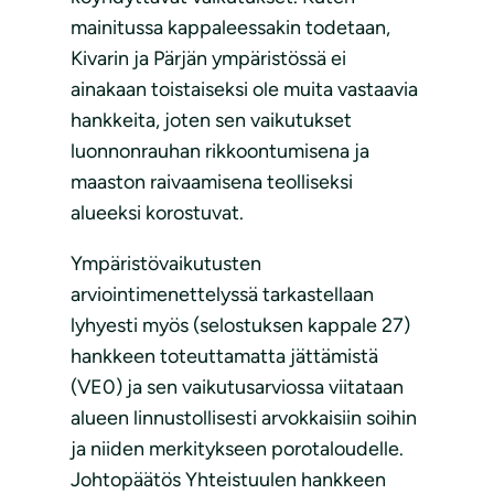
mainitussa kappaleessakin todetaan,
Kivarin ja Pärjän ympäristössä ei
ainakaan toistaiseksi ole muita vastaavia
hankkeita, joten sen vaikutukset
luonnonrauhan rikkoontumisena ja
maaston raivaamisena teolliseksi
alueeksi korostuvat.
Ympäristövaikutusten
arviointimenettelyssä tarkastellaan
lyhyesti myös (selostuksen kappale 27)
hankkeen toteuttamatta jättämistä
(VE0) ja sen vaikutusarviossa viitataan
alueen linnustollisesti arvokkaisiin soihin
ja niiden merkitykseen porotaloudelle.
Johtopäätös Yhteistuulen hankkeen