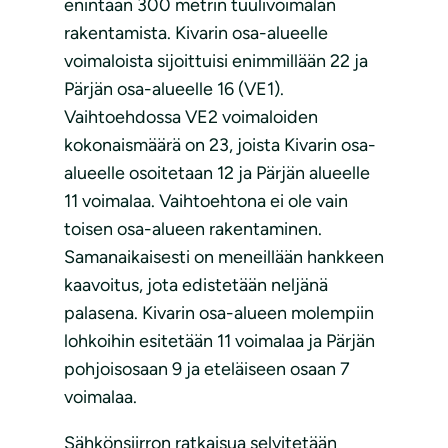
enintään 300 metrin tuulivoimalan
rakentamista. Kivarin osa-alueelle
voimaloista sijoittuisi enimmillään 22 ja
Pärjän osa-alueelle 16 (VE1).
Vaihtoehdossa VE2 voimaloiden
kokonaismäärä on 23, joista Kivarin osa-
alueelle osoitetaan 12 ja Pärjän alueelle
11 voimalaa. Vaihtoehtona ei ole vain
toisen osa-alueen rakentaminen.
Samanaikaisesti on meneillään hankkeen
kaavoitus, jota edistetään neljänä
palasena. Kivarin osa-alueen molempiin
lohkoihin esitetään 11 voimalaa ja Pärjän
pohjoisosaan 9 ja eteläiseen osaan 7
voimalaa.
Sähkönsiirron ratkaisua selvitetään