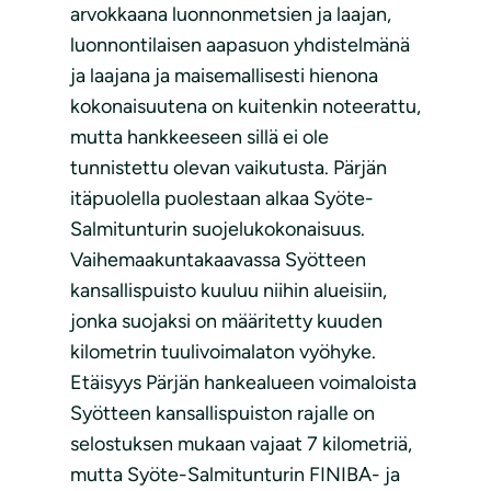
arvokkaana luonnonmetsien ja laajan,
luonnontilaisen aapasuon yhdistelmänä
ja laajana ja maisemallisesti hienona
kokonaisuutena on kuitenkin noteerattu,
mutta hankkeeseen sillä ei ole
tunnistettu olevan vaikutusta. Pärjän
itäpuolella puolestaan alkaa Syöte-
Salmitunturin suojelukokonaisuus.
Vaihemaakuntakaavassa Syötteen
kansallispuisto kuuluu niihin alueisiin,
jonka suojaksi on määritetty kuuden
kilometrin tuulivoimalaton vyöhyke.
Etäisyys Pärjän hankealueen voimaloista
Syötteen kansallispuiston rajalle on
selostuksen mukaan vajaat 7 kilometriä,
mutta Syöte-Salmitunturin FINIBA- ja