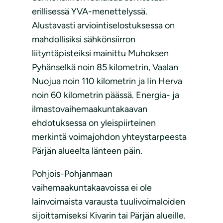
erillisessä YVA-menettelyssä.
Alustavasti arviointiselostuksessa on
mahdollisiksi sähkönsiirron
liityntäpisteiksi mainittu Muhoksen
Pyhänselkä noin 85 kilometrin, Vaalan
Nuojua noin 110 kilometrin ja Iin Herva
noin 60 kilometrin päässä. Energia- ja
ilmastovaihemaakuntakaavan
ehdotuksessa on yleispiirteinen
merkintä voimajohdon yhteystarpeesta
Pärjän alueelta länteen päin.
Pohjois-Pohjanmaan
vaihemaakuntakaavoissa ei ole
lainvoimaista varausta tuulivoimaloiden
sijoittamiseksi Kivarin tai Pärjän alueille.