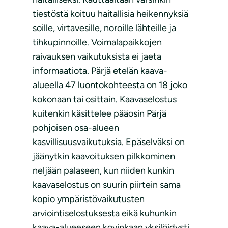
tiestöstä koituu haitallisia heikennyksiä
soille, virtavesille, noroille lähteille ja
tihkupinnoille. Voimalapaikkojen
raivauksen vaikutuksista ei jaeta
informaatiota. Pärjä etelän kaava-
alueella 47 luontokohteesta on 18 joko
kokonaan tai osittain. Kaavaselostus
kuitenkin käsittelee pääosin Pärjä
pohjoisen osa-alueen
kasvillisuusvaikutuksia. Epäselväksi on
jäänytkin kaavoituksen pilkkominen
neljään palaseen, kun niiden kunkin
kaavaselostus on suurin piirtein sama
kopio ympäristövaikutusten
arviointiselostuksesta eikä kuhunkin
kaava-alueeseen kovinkaan yksilöidysti