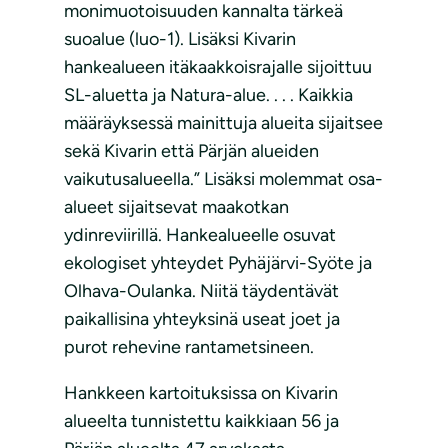
monimuotoisuuden kannalta tärkeä
suoalue (luo-1). Lisäksi Kivarin
hankealueen itäkaakkoisrajalle sijoittuu
SL-aluetta ja Natura-alue. . . . Kaikkia
määräyksessä mainittuja alueita sijaitsee
sekä Kivarin että Pärjän alueiden
vaikutusalueella.” Lisäksi molemmat osa-
alueet sijaitsevat maakotkan
ydinreviirillä. Hankealueelle osuvat
ekologiset yhteydet Pyhäjärvi-Syöte ja
Olhava-Oulanka. Niitä täydentävät
paikallisina yhteyksinä useat joet ja
purot rehevine rantametsineen.
Hankkeen kartoituksissa on Kivarin
alueelta tunnistettu kaikkiaan 56 ja