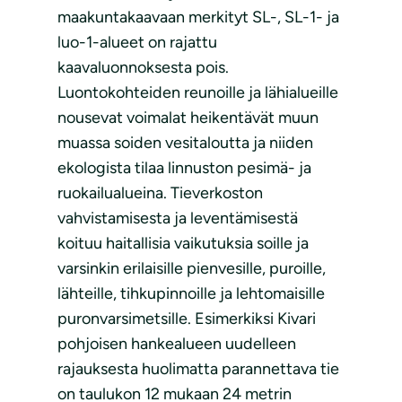
maakuntakaavaan merkityt SL-, SL-1- ja
luo-1-alueet on rajattu
kaavaluonnoksesta pois.
Luontokohteiden reunoille ja lähialueille
nousevat voimalat heikentävät muun
muassa soiden vesitaloutta ja niiden
ekologista tilaa linnuston pesimä- ja
ruokailualueina. Tieverkoston
vahvistamisesta ja leventämisestä
koituu haitallisia vaikutuksia soille ja
varsinkin erilaisille pienvesille, puroille,
lähteille, tihkupinnoille ja lehtomaisille
puronvarsimetsille. Esimerkiksi Kivari
pohjoisen hankealueen uudelleen
rajauksesta huolimatta parannettava tie
on taulukon 12 mukaan 24 metrin