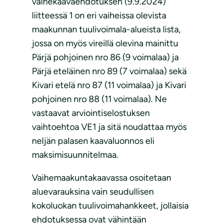
vaihekaavaehdotuksen (9.9.2024)
liitteessä 1 on eri vaiheissa olevista
maakunnan tuulivoimala-alueista lista,
jossa on myös vireillä olevina mainittu
Pärjä pohjoinen nro 86 (9 voimalaa) ja
Pärjä eteläinen nro 89 (7 voimalaa) sekä
Kivari etelä nro 87 (11 voimalaa) ja Kivari
pohjoinen nro 88 (11 voimalaa). Ne
vastaavat arviointiselostuksen
vaihtoehtoa VE1 ja sitä noudattaa myös
neljän palasen kaavaluonnos eli
maksimisuunnitelmaa.
Vaihemaakuntakaavassa osoitetaan
aluevarauksina vain seudullisen
kokoluokan tuulivoimahankkeet, jollaisia
ehdotuksessa ovat vähintään