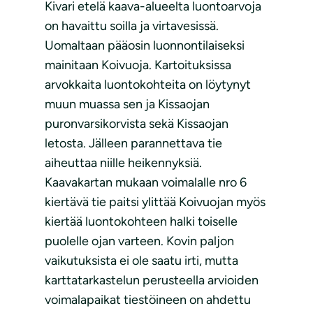
Kivari etelä kaava-alueelta luontoarvoja
on havaittu soilla ja virtavesissä.
Uomaltaan pääosin luonnontilaiseksi
mainitaan Koivuoja. Kartoituksissa
arvokkaita luontokohteita on löytynyt
muun muassa sen ja Kissaojan
puronvarsikorvista sekä Kissaojan
letosta. Jälleen parannettava tie
aiheuttaa niille heikennyksiä.
Kaavakartan mukaan voimalalle nro 6
kiertävä tie paitsi ylittää Koivuojan myös
kiertää luontokohteen halki toiselle
puolelle ojan varteen. Kovin paljon
vaikutuksista ei ole saatu irti, mutta
karttatarkastelun perusteella arvioiden
voimalapaikat tiestöineen on ahdettu