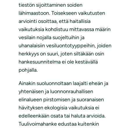
tiestön sijoittaminen soiden
lähimaastoon. Toisekseen vaikutusten
arviointi osoittaa, että haitallisia
vaikutuksia kohdistuu mittavassa määrin
vesilain nojalla suojeltuihin ja
uhanalaisiin vesiluontotyyppeihin, joiden
herkkyys on suuri, joten siltäkään osin
hankesuunnitelma ei ole kestävällä
pohjalla.
Ainakin suoluonnoltaan laajalti eheän ja
yhtenäisen ja luonnonrauhallisen
elinalueen pirstomisen ja suoranaisen
hävityksen ekologisia vaikutuksia ei
edelleenkään osata tai haluta arvioida.
Tuulivoimahanke edustaa kuitenkin