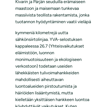
Kivarin ja Pärjän seuduilla erämaiseen
maastoon ja maisemaan tunkevaa
massiivista teollista rakentamista, jonka
tuotannon hyödyntäminen vaatii vieläpä
kymmeniä kilometrejä uutta
sähkönsiirtolinjaa. YVA-selostuksen
kappaleessa 26.7 (Yhteisvaikutukset
eläimistöön, luonnon
monimuotoisuuteen ja ekologiseen
verkostoon) todetaan useiden
lähekkäisten tulivoimahankkeiden
mahdollisesti aiheuttavan
luontoalueiden pirstoutumista ja
häiriöiden lisääntymistä, mutta
kielletään yksittäisen hankkeen luontoa
köyhdyttävät vaikutukset. Kuten