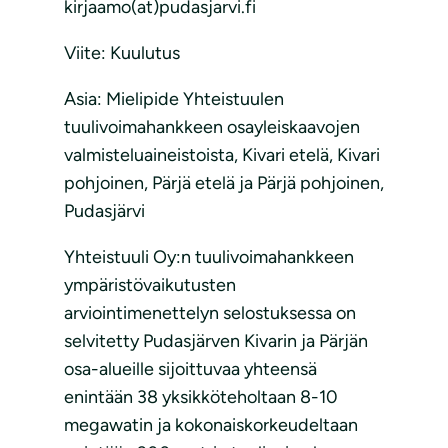
kirjaamo(at)pudasjarvi.fi
Viite: Kuulutus
Asia: Mielipide Yhteistuulen
tuulivoimahankkeen osayleiskaavojen
valmisteluaineistoista, Kivari etelä, Kivari
pohjoinen, Pärjä etelä ja Pärjä pohjoinen,
Pudasjärvi
Yhteistuuli Oy:n tuulivoimahankkeen
ympäristövaikutusten
arviointimenettelyn selostuksessa on
selvitetty Pudasjärven Kivarin ja Pärjän
osa-alueille sijoittuvaa yhteensä
enintään 38 yksikköteholtaan 8-10
megawatin ja kokonaiskorkeudeltaan