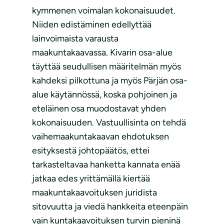
kymmenen voimalan kokonaisuudet.
Niiden edistäminen edellyttää
lainvoimaista varausta
maakuntakaavassa. Kivarin osa-alue
täyttää seudullisen määritelmän myös
kahdeksi pilkottuna ja myös Pärjän osa-
alue käytännössä, koska pohjoinen ja
eteläinen osa muodostavat yhden
kokonaisuuden. Vastuullisinta on tehdä
vaihemaakuntakaavan ehdotuksen
esityksestä johtopäätös, ettei
tarkasteltavaa hanketta kannata enää
jatkaa edes yrittämällä kiertää
maakuntakaavoituksen juridista
sitovuutta ja viedä hankkeita eteenpäin
vain kuntakaavoituksen turvin pieninä