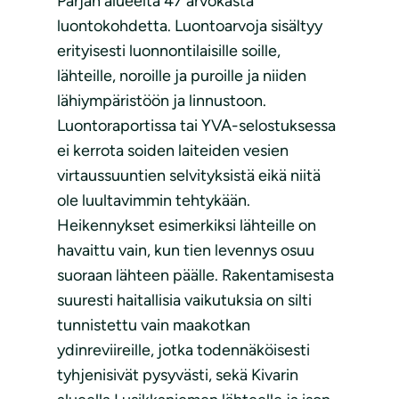
Pärjän alueelta 47 arvokasta
luontokohdetta. Luontoarvoja sisältyy
erityisesti luonnontilaisille soille,
lähteille, noroille ja puroille ja niiden
lähiympäristöön ja linnustoon.
Luontoraportissa tai YVA-selostuksessa
ei kerrota soiden laiteiden vesien
virtaussuuntien selvityksistä eikä niitä
ole luultavimmin tehtykään.
Heikennykset esimerkiksi lähteille on
havaittu vain, kun tien levennys osuu
suoraan lähteen päälle. Rakentamisesta
suuresti haitallisia vaikutuksia on silti
tunnistettu vain maakotkan
ydinreviireille, jotka todennäköisesti
tyhjenisivät pysyvästi, sekä Kivarin