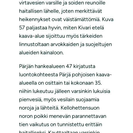
virtavesien varsille ja soiden reunoille
haitallisen lähelle, joten merkittävät
heikennykset ovat väistämättömiä. Kuva
57 paljastaa hyvin, miten Kivari etelä
kaava-alue sijoittuu myös tärkeiden
linnustoltaan arvokkaiden ja suojeltujen
alueiden kainaloon.
Pärjän hankealueen 47 kirjatusta
luontokohteesta Pärjä pohjoisen kaava-
alueella on osittain tai kokonaan 35.
niihin lukeutuu jälleen varsinkin lukuisia
pienvesiä, myös vesilain suojaamia
noroja ja lähteitä. Kellohettensuon
noron poikki menevän parannettavan
tien vaikutus on tunnistettu erittäin
haitalliseksi. Kauttaaltaan varsinkin