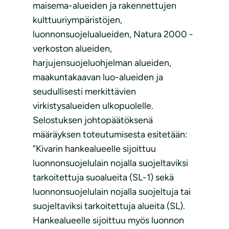
maisema-alueiden ja rakennettujen
kulttuuriympäristöjen,
luonnonsuojelualueiden, Natura 2000 -
verkoston alueiden,
harjujensuojeluohjelman alueiden,
maakuntakaavan luo-alueiden ja
seudullisesti merkittävien
virkistysalueiden ulkopuolelle.
Selostuksen johtopäätöksenä
määräyksen toteutumisesta esitetään:
”Kivarin hankealueelle sijoittuu
luonnonsuojelulain nojalla suojeltaviksi
tarkoitettuja suoalueita (SL-1) sekä
luonnonsuojelulain nojalla suojeltuja tai
suojeltaviksi tarkoitettuja alueita (SL).
Hankealueelle sijoittuu myös luonnon