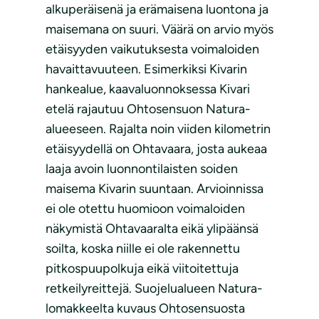
alkuperäisenä ja erämaisena luontona ja
maisemana on suuri. Väärä on arvio myös
etäisyyden vaikutuksesta voimaloiden
havaittavuuteen. Esimerkiksi Kivarin
hankealue, kaavaluonnoksessa Kivari
etelä rajautuu Ohtosensuon Natura-
alueeseen. Rajalta noin viiden kilometrin
etäisyydellä on Ohtavaara, josta aukeaa
laaja avoin luonnontilaisten soiden
maisema Kivarin suuntaan. Arvioinnissa
ei ole otettu huomioon voimaloiden
näkymistä Ohtavaaralta eikä ylipäänsä
soilta, koska niille ei ole rakennettu
pitkospuupolkuja eikä viitoitettuja
retkeilyreittejä. Suojelualueen Natura-
lomakkeelta kuvaus Ohtosensuosta