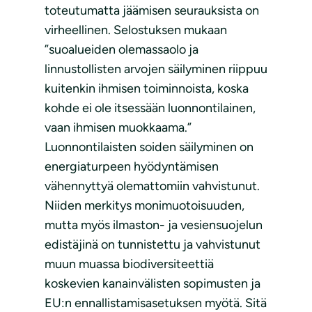
toteutumatta jäämisen seurauksista on
virheellinen. Selostuksen mukaan
”suoalueiden olemassaolo ja
linnustollisten arvojen säilyminen riippuu
kuitenkin ihmisen toiminnoista, koska
kohde ei ole itsessään luonnontilainen,
vaan ihmisen muokkaama.”
Luonnontilaisten soiden säilyminen on
energiaturpeen hyödyntämisen
vähennyttyä olemattomiin vahvistunut.
Niiden merkitys monimuotoisuuden,
mutta myös ilmaston- ja vesiensuojelun
edistäjinä on tunnistettu ja vahvistunut
muun muassa biodiversiteettiä
koskevien kanainvälisten sopimusten ja
EU:n ennallistamisasetuksen myötä. Sitä