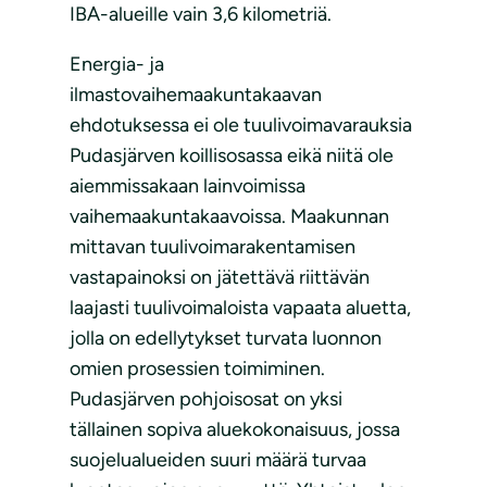
IBA-alueille vain 3,6 kilometriä.
Energia- ja
ilmastovaihemaakuntakaavan
ehdotuksessa ei ole tuulivoimavarauksia
Pudasjärven koillisosassa eikä niitä ole
aiemmissakaan lainvoimissa
vaihemaakuntakaavoissa. Maakunnan
mittavan tuulivoimarakentamisen
vastapainoksi on jätettävä riittävän
laajasti tuulivoimaloista vapaata aluetta,
jolla on edellytykset turvata luonnon
omien prosessien toimiminen.
Pudasjärven pohjoisosat on yksi
tällainen sopiva aluekokonaisuus, jossa
suojelualueiden suuri määrä turvaa