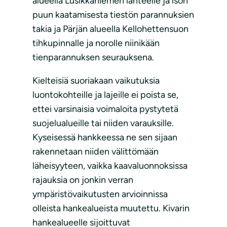
alueella Lusikkaniemen lähteelle ja ison
puun kaatamisesta tiestön parannuksien
takia ja Pärjän alueella Kellohettensuon
tihkupinnalle ja norolle niinikään
tienparannuksen seurauksena.
Kielteisiä suoriakaan vaikutuksia
luontokohteille ja lajeille ei poista se,
ettei varsinaisia voimaloita pystytetä
suojelualueille tai niiden varauksille.
Kyseisessä hankkeessa ne sen sijaan
rakennetaan niiden välittömään
läheisyyteen, vaikka kaavaluonnoksissa
rajauksia on jonkin verran
ympäristövaikutusten arvioinnissa
olleista hankealueista muutettu. Kivarin
hankealueelle sijoittuvat