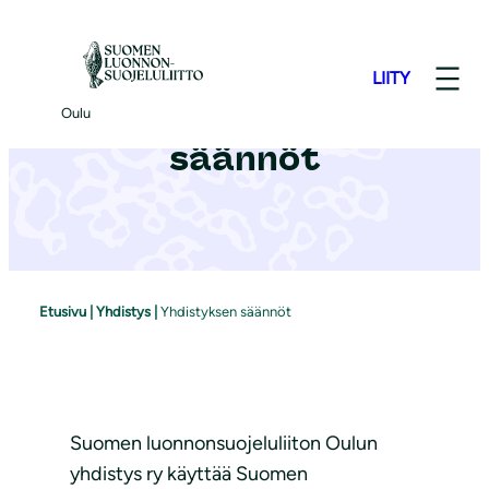
S
i
LIITY
i
Yhdistyksen
r
Oulu
r
säännöt
y
s
i
s
ä
Etusivu
|
Yhdistys
|
Yhdistyksen säännöt
l
t
ö
ö
Suomen luonnonsuojeluliiton Oulun
n
yhdistys ry käyttää Suomen