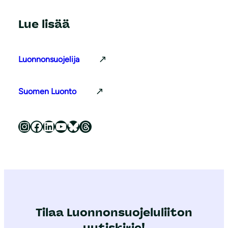
Lue lisää
Luonnonsuojelija
Suomen Luonto
Luonnonsuojeluliitto Instagramissa
Luonnonsuojeluliitto Facebookissa
Luonnonsuojeluliitto LinkedInissä
Luonnonsuojeluliiton YouTube-kanava
Luonnonsuojeluliitto Blueskyssa
Luonnonsuojeluliitto Threadsissa
Tilaa Luonnonsuojeluliiton
uutiskirje!