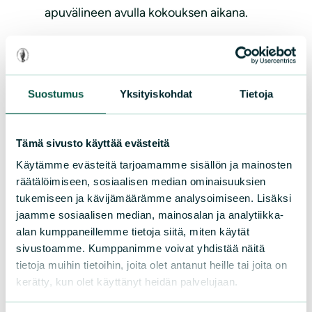
apuvälineen avulla kokouksen aikana.
Kevätkokouksessa käsitellään seuraavat
asiat:
Suostumus
Yksityiskohdat
Tietoja
1) valitaan kokoukselle puheenjohtaja,
sihteeri ja kaksi pöytäkirjantarkastajaa
2) hyväksytään edellisen vuoden
Tämä sivusto käyttää evästeitä
toimintakertomus
Käytämme evästeitä tarjoamamme sisällön ja mainosten
3) käsitellään edellisen vuoden
räätälöimiseen, sosiaalisen median ominaisuuksien
tilinpäätös ja toiminnantarkastajien siitä
tukemiseen ja kävijämäärämme analysoimiseen. Lisäksi
antama lausunto sekä päätetään
jaamme sosiaalisen median, mainosalan ja analytiikka-
tilinpäätöksen vahvistamisesta ja
alan kumppaneillemme tietoja siitä, miten käytät
sivustoamme. Kumppanimme voivat yhdistää näitä
vastuuvapauden myöntämisestä
tietoja muihin tietoihin, joita olet antanut heille tai joita on
hallitukselle ja muille tilivelvollisille
kerätty, kun olet käyttänyt heidän palvelujaan.
4) valitaan piirikokousedustajat sekä
muiden tarpeelliseksi katsottujen