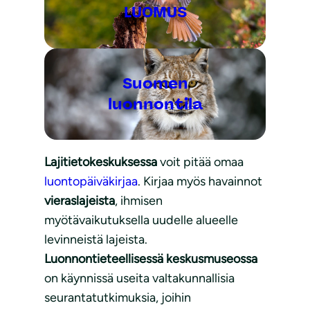
LUOMUS
Suomen
luonnontila
Lajitietokeskuksessa
voit pitää omaa
luontopäiväkirjaa
. Kirjaa myös havainnot
vieraslajeista
, ihmisen
myötävaikutuksella uudelle alueelle
levinneistä lajeista.
Luonnontieteellisessä keskusmuseossa
on käynnissä useita valtakunnallisia
seurantatutkimuksia, joihin