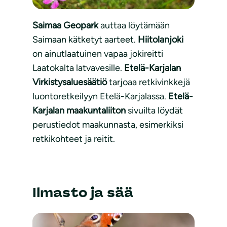
Saimaa Geopark
auttaa löytämään
Saimaan kätketyt aarteet.
Hiitolanjoki
on ainutlaatuinen vapaa jokireitti
Laatokalta latvavesille.
Etelä-Karjalan
Virkistysaluesäätiö
tarjoaa retkivinkkejä
luontoretkeilyyn Etelä-Karjalassa.
Etelä-
Karjalan maakuntaliiton
sivuilta löydät
perustiedot maakunnasta, esimerkiksi
retkikohteet ja reitit.
Ilmasto ja sää