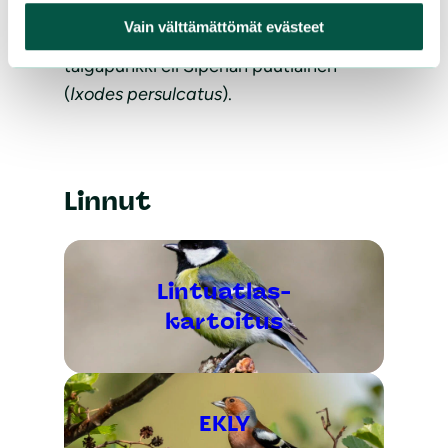
haitallista puutiaislajia, tavallinen
Vain välttämättömät evästeet
puutiainen (
Ixodes ricinus
) ja
taigapunkki eli Siperian puutiainen
(
Ixodes persulcatus
).
Linnut
Lintuatlas-
kartoitus
EKLY