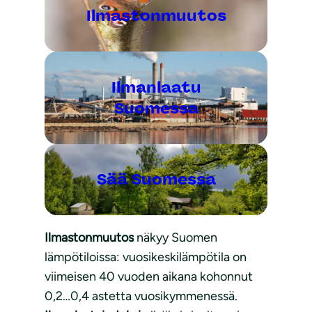
Ilmastonmuutos
Ilmanlaatu
Suomessa
Sää Suomessa
Ilmastonmuutos
näkyy Suomen
lämpötiloissa: vuosikeskilämpötila on
viimeisen 40 vuoden aikana kohonnut
0,2…0,4 astetta vuosikymmenessä.