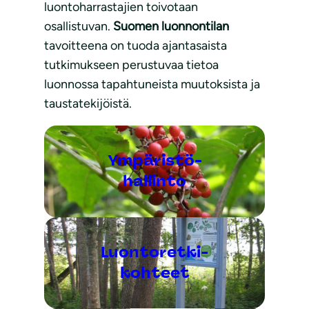
luontoharrastajien toivotaan
osallistuvan.
Suomen luonnontilan
tavoitteena on tuoda ajantasaista
tutkimukseen perustuvaa tietoa
luonnossa tapahtuneista muutoksista ja
taustatekijöistä.
Ympäristö-
hallinto
Luontoretki-
kohteet