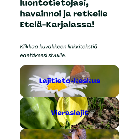
luontotietojasi,
havainnoi ja retkeile
Etelä-Karjalassa!
Klikkaa kuvakkeen linkkitekstiä
edetäksesi sivuille.
Lajitieto-keskus
Vieraslajit