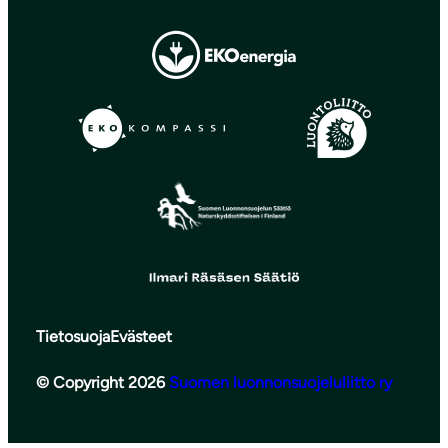
Tietosuoja
Evästeet
© Copyright 2026
Suomen luonnonsuojeluliitto ry