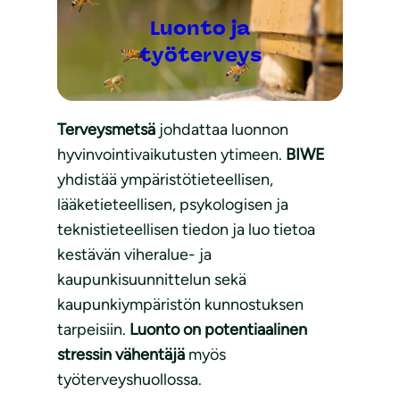
Luonto ja
työterveys
Terveysmetsä
johdattaa luonnon
hyvinvointivaikutusten ytimeen.
BIWE
yhdistää ympäristötieteellisen,
lääketieteellisen, psykologisen ja
teknistieteellisen tiedon ja luo tietoa
kestävän viheralue- ja
kaupunkisuunnittelun sekä
kaupunkiympäristön kunnostuksen
tarpeisiin.
Luonto on potentiaalinen
stressin vähentäjä
myös
työterveyshuollossa.