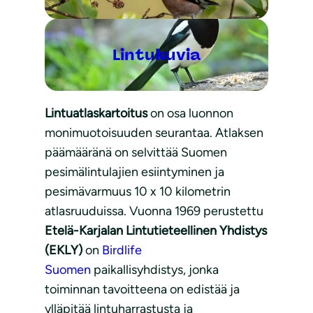
Lintukuvia
Lintuatlaskartoitus
on osa luonnon
monimuotoisuuden seurantaa. Atlaksen
päämääränä on selvittää Suomen
pesimälintulajien esiintyminen ja
pesimävarmuus 10 x 10 kilometrin
atlasruuduissa. Vuonna 1969 perustettu
Etelä-Karjalan Lintutieteellinen Yhdistys
(EKLY)
on
Birdlife
Suomen
paikallisyhdistys, jonka
toiminnan tavoitteena on edistää ja
ylläpitää lintuharrastusta ja