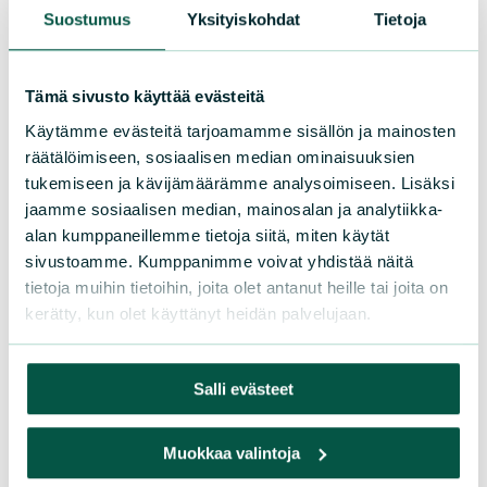
Suostumus
Yksityiskohdat
Tietoja
Puutiaiset
Tämä sivusto käyttää evästeitä
Käytämme evästeitä tarjoamamme sisällön ja mainosten
räätälöimiseen, sosiaalisen median ominaisuuksien
tukemiseen ja kävijämäärämme analysoimiseen. Lisäksi
Puutiais-tutkimus
jaamme sosiaalisen median, mainosalan ja analytiikka-
alan kumppaneillemme tietoja siitä, miten käytät
sivustoamme. Kumppanimme voivat yhdistää näitä
Hämähäkit
eivät ole hyönteisiä, vaan
tietoja muihin tietoihin, joita olet antanut heille tai joita on
ehkä tunnetuin ryhmä
kerätty, kun olet käyttänyt heidän palvelujaan.
hämähäkkieläimistä. Niillä on kahdeksan
jalkaa ja kaksiosainen ruumis.
Salli evästeet
Hämähäkkieläimiin kuuluvat myös
puutiaiset
– kansan kielellä punkit.
Muokkaa valintoja
Suomessa esiintyy kaksi ihmiselle