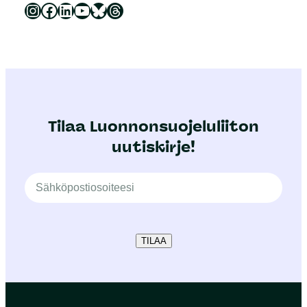
Luonnonsuojeluliitto Instagramissa
Luonnonsuojeluliitto Facebookissa
Luonnonsuojeluliitto LinkedInissä
Luonnonsuojeluliiton YouTube-kanava
Luonnonsuojeluliitto Blueskyssa
Luonnonsuojeluliitto Threadsissa
Tilaa Luonnonsuojeluliiton
uutiskirje!
TILAA