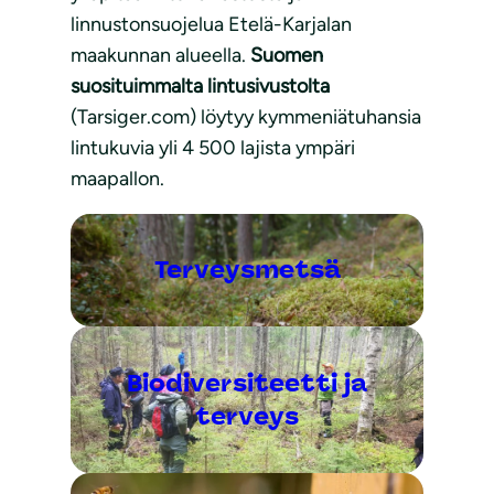
linnustonsuojelua Etelä-Karjalan
maakunnan alueella.
Suomen
suosituimmalta lintusivustolta
(Tarsiger.com) löytyy kymmeniätuhansia
lintukuvia yli 4 500 lajista ympäri
maapallon.
Terveysmetsä
Biodiversiteetti ja
terveys