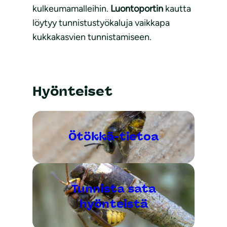
kulkeumamalleihin.
Luontoportin
kautta
löytyy tunnistustyökaluja vaikkapa
kukkakasvien tunnistamiseen.
Hyönteiset
Ötökkä-tietoa
Tunnista sata
hyönteistä