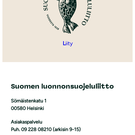
L
iity
Suomen luonnonsuojeluliitto
Sörnäistenkatu 1
00580 Helsinki
Asiakaspalvelu
Puh. 09 228 08210 (arkisin 9-15)