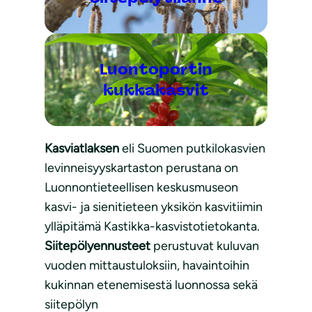
Luontoportin
kukkakasvit
Kasviatlaksen
eli Suomen putkilokasvien
levinneisyyskartaston perustana on
Luonnontieteellisen keskusmuseon
kasvi- ja sienitieteen yksikön kasvitiimin
ylläpitämä Kastikka-kasvistotietokanta.
Siitepölyennusteet
perustuvat kuluvan
vuoden mittaustuloksiin, havaintoihin
kukinnan etenemisestä luonnossa sekä
siitepölyn