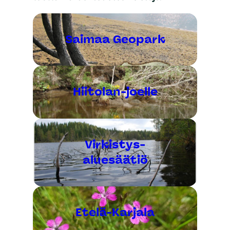
Saimaa Geopark
Hiitolan-joelle
Virkistys-
aluesäätiö
Etelä-Karjala