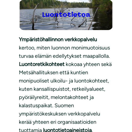
Luontotietoa
Ympäristöhallinnon verkkopalvelu
kertoo, miten luonnon monimuotoisuus
turvaa elämän edellytykset maapallolla.
Luontoretkikohteet
kokoaa yhteen sekä
Metsähallituksen että kuntien
monipuoliset ulkoilu- ja luontokohteet,
kuten kansallispuistot, retkeilyalueet,
pyöräilyreitit, melontakohteet ja
kalastuspaikat. Suomen
ympäristökeskuksen verkkopalvelu
kerää yhteen eri organisaatioiden
tuottamia
luontotietoaineistoja
.