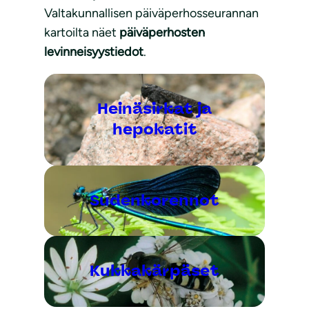
Valtakunnallisen päiväperhosseurannan
kartoilta näet
päiväperhosten
levinneisyystiedot
.
Heinäsirkat ja
hepokatit
Sudenkorennot
Kukkakärpäset