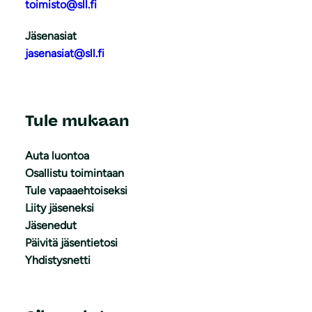
toimisto@sll.fi
Jäsenasiat
jasenasiat@sll.fi
Tule mukaan
Auta luontoa
Osallistu toimintaan
Tule vapaaehtoiseksi
Liity jäseneksi
Jäsenedut
Päivitä jäsentietosi
Yhdistysnetti