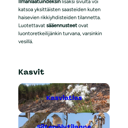
Ilmanlaatuindeksin
lisäksi sivulta voi
katsoa yksittäisten saasteiden kuten
haisevien rikkiyhdisteiden tilannetta.
Luotettavat
sääennusteet
ovat
luontoretkeilijänkin turvana, varsinkin
vesillä.
Kasvit
Kasviatlas
Siitepölytilanne