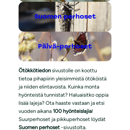
Suomen perhoset
Päivä-perhoset
Ötökkötiedon
sivustolle on koottu
tietoa pihapiirin yleisimmistä ötököistä
ja niiden elintavoista. Kuinka monta
hyönteistä tunnistat? Haluaisitko oppia
lisää lajeja? Ota haaste vastaan ja etsi
vuoden aikana
100 hyönteislajia
!
Suurperhoset ja pikkuperhoset löydät
Suomen perhoset
-sivustolta.