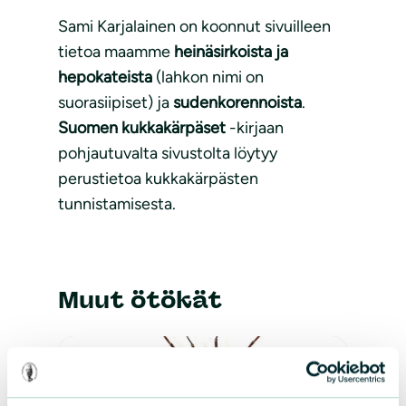
Sami Karjalainen on koonnut sivuilleen
tietoa maamme
heinäsirkoista ja
hepokateista
(lahkon nimi on
suorasiipiset) ja
sudenkorennoista
.
Suomen kukkakärpäset
-kirjaan
pohjautuvalta sivustolta löytyy
perustietoa kukkakärpästen
tunnistamisesta.
Muut ötökät
Hämähäkit ja lukit