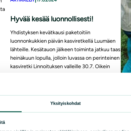
n
sta
Hyvää kesää luonnollisesti!
Yhdistyksen kevätkausi paketoitiin
luonnonkukkien päivän kasviretkellä Luumäen
lähteille. Kesätauon jälkeen toiminta jatkuu taas
heinäkuun lopulla, jolloin luvassa on perinteinen
kasviretki Linnoituksen valleille 30.7. Oikein
hyvää kesää kaikille luonnonsuojelijoille!
Ajankohtaista
LUE LISÄÄ
Yksityiskohdat
ARTI
itä
Luu