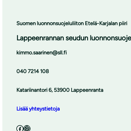
Suomen luonnonsuojeluliiton Etelä-Karjalan piiri
Lappeenrannan seudun luonnonsuojel
kimmo.saarinen@sll.fi
040 7214 108
Katariinantori 6, 53900 Lappeenranta
Lisää yhteystietoja
Facebook
Instagram