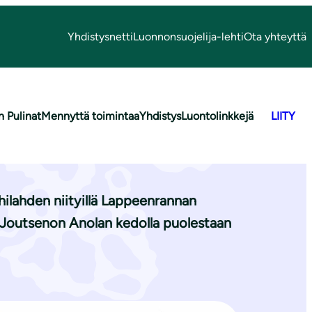
Yhdistysnetti
Luonnonsuojelija-lehti
Ota yhteyttä
n Pulinat
Mennyttä toimintaa
Yhdistys
Luontolinkkejä
LIITY
ussa
ilahden niityillä Lappeenrannan
8. Joutsenon Anolan kedolla puolestaan