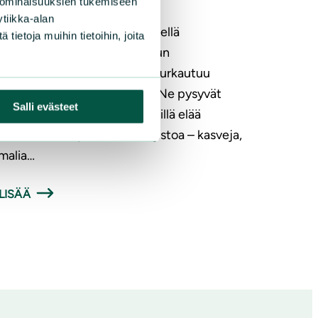
 ominaisuuksien tukemiseen
tiikka-alan
nonkukkien päivän kasviretkellä
ietoja muihin tietoihin, joita
nataan Luumäen lähteille. Kun
ausselän rinteillä pohjavesi purkautuu
aan, tuloksena syntyy lähde. Ne pysyvät
Salli evästeet
ri vuoden sulina, joten lähteillä elää
yisiin oloihin sopeutunutta lajistoa – kasveja,
malia…
LISÄÄ