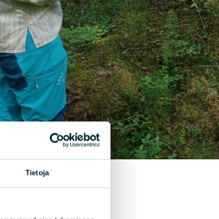
Tietoja
|
KKELIT
8.6.2024
mäen lähteille!