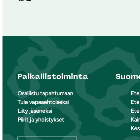
Paikallistoiminta
Suome
Osallistu tapahtumaan
Ete
Tule vapaaehtoiseksi
Ete
Liity jäseneksi
Ete
Piirit ja yhdistykset
Kai
Kes