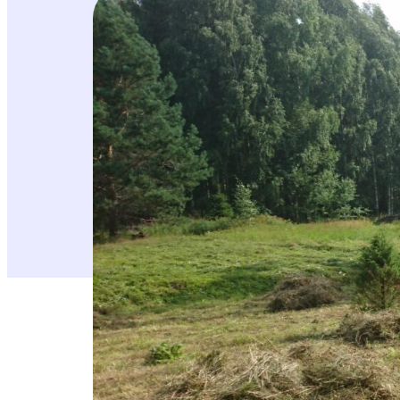
Yhdistyksen elokuuhun mahtuu kolme talkoo
niittopäivä on lauantaina 17.8. ja haravoint
syssyyn tiistaina 27.8. Hara matkaan ja ter