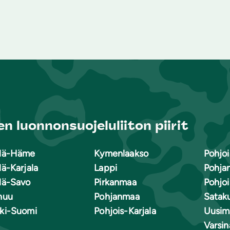
n luonnonsuojeluliiton piirit
lä-Häme
Kymenlaakso
Pohjoi
lä-Karjala
Lappi
Pohja
lä-Savo
Pirkanmaa
Pohjo
nuu
Pohjanmaa
Satak
ki-Suomi
Pohjois-Karjala
Uusim
Varsi