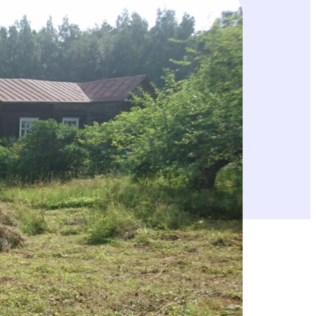
Lappeenrannan Niemisensaaressa –
staan niitetään ja haravoidaan yhteen