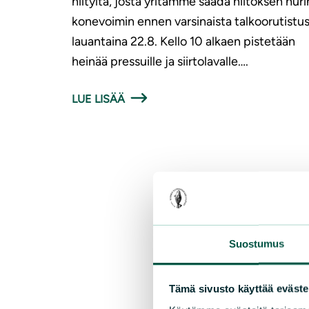
niityltä, josta yritämme saada niitoksen nuri
konevoimin ennen varsinaista talkoorutistu
lauantaina 22.8. Kello 10 alkaen pistetään
heinää pressuille ja siirtolavalle….
LUE LISÄÄ
Suostumus
Tämä sivusto käyttää eväste