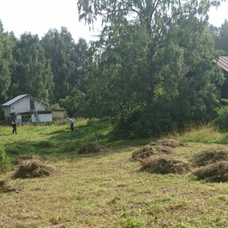
päivää. Ensimmäisenä operoidaan Riihilahden niityillä 
ipäivä viikon päästä 24.8. Joutsenon Anolan kedolla puole
vetuloa mukaan!