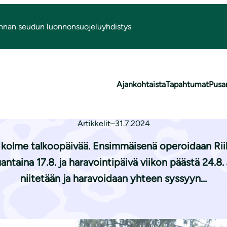
nnan seudun luonnonsuojeluyhdistys
koita elokuussa
Ajankohtaista
Tapahtumat
Pusa
ttytalkoita eloku
Artikkelit
–
31.7.2024
olme talkoopäivää. Ensimmäisenä operoidaan Riih
antaina 17.8. ja haravointipäivä viikon päästä 24.
niitetään ja haravoidaan yhteen syssyyn…