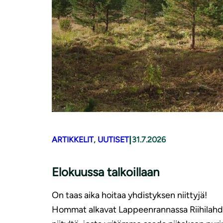
|
ARTIKKELIT
, 
UUTISET
31.7.2026
Elokuussa talkoillaan
On taas aika hoitaa yhdistyksen niittyjä!
Hommat alkavat Lappeenrannassa Riihilah