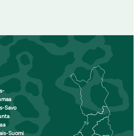
s-
nmaa
is-Savo
unta
aa
nais-Suomi