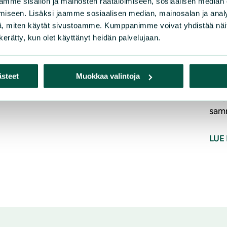
mme sisällön ja mainosten räätälöimiseen, sosiaalisen median
iseen. Lisäksi jaamme sosiaalisen median, mainosalan ja analy
Luon
, miten käytät sivustoamme. Kumppanimme voivat yhdistää näitä t
suun
n kerätty, kun olet käyttänyt heidän palvelujaan.
Salp
pint
ästeet
Muokkaa valintoja
ympä
erit
sam
LUE 