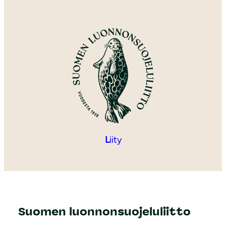
L
iity
Suomen luonnonsuojeluliitto