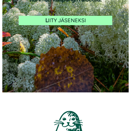
L
IITY JÄSENEKSI