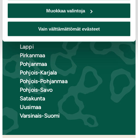
Etelä-Karjala
Muokkaa valintoja
Etelä-Savo
Kainuu
Keski-Suomi
Vain välttämättömät evästeet
Kymenlaakso
Lappi
Pirkanmaa
Pohjanmaa
Pohjois-Karjala
Pohjois-Pohjanmaa
Pohjois-Savo
Satakunta
Uusimaa
Varsinais-Suomi