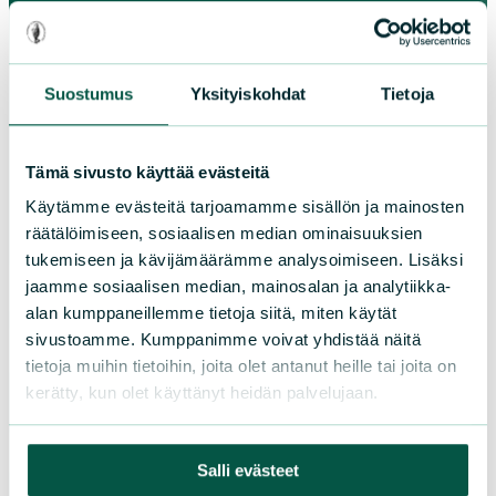
Paikallistoiminta
Suostumus
Yksityiskohdat
Tietoja
Osallistu tapahtumaan
Tämä sivusto käyttää evästeitä
Tule vapaaehtoiseksi
Piirit ja yhdistykset
Käytämme evästeitä tarjoamamme sisällön ja mainosten
räätälöimiseen, sosiaalisen median ominaisuuksien
tukemiseen ja kävijämäärämme analysoimiseen. Lisäksi
jaamme sosiaalisen median, mainosalan ja analytiikka-
LIITY JÄSENEKSI
alan kumppaneillemme tietoja siitä, miten käytät
sivustoamme. Kumppanimme voivat yhdistää näitä
tietoja muihin tietoihin, joita olet antanut heille tai joita on
Suomen luonnonsuojeluliiton
kerätty, kun olet käyttänyt heidän palvelujaan.
piirit
Salli evästeet
Etelä-Häme