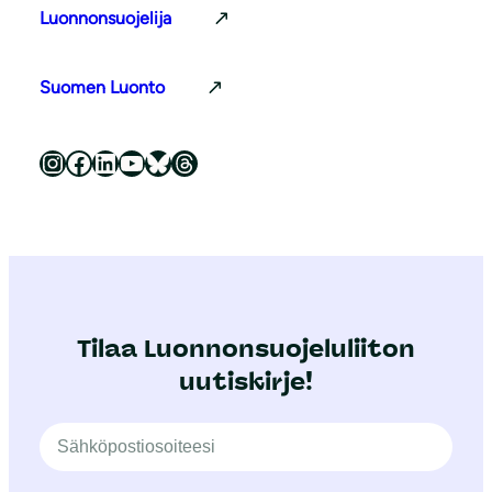
Luonnonsuojelija
Suomen Luonto
Luonnonsuojeluliitto Instagramissa
Luonnonsuojeluliitto Facebookissa
Luonnonsuojeluliitto LinkedInissä
Luonnonsuojeluliiton YouTube-kanava
Luonnonsuojeluliitto Blueskyssa
Luonnonsuojeluliitto Threadsissa
Tilaa Luonnonsuojeluliiton
uutiskirje!