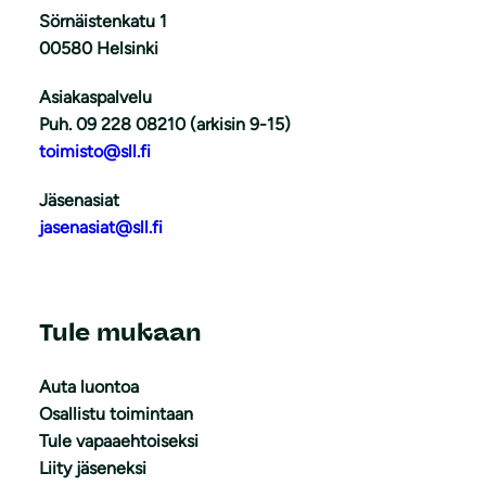
Sörnäistenkatu 1
00580 Helsinki
Asiakaspalvelu
Puh. 09 228 08210 (arkisin 9-15)
toimisto@sll.fi
Jäsenasiat
jasenasiat@sll.fi
Tule mukaan
Auta luontoa
Osallistu toimintaan
Tule vapaaehtoiseksi
Liity jäseneksi