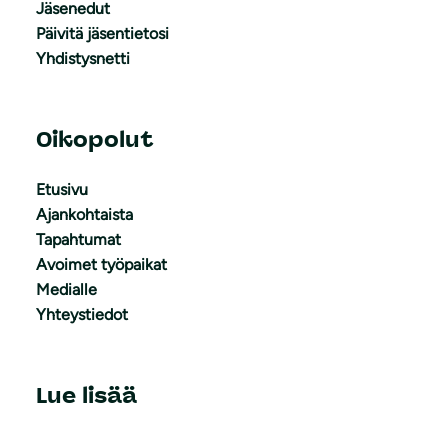
Jäsenedut
Päivitä jäsentietosi
Yhdistysnetti
Oikopolut
Etusivu
Ajankohtaista
Tapahtumat
Avoimet työpaikat
Medialle
Yhteystiedot
Lue lisää