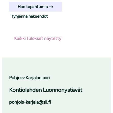
Hae tapahtumia
Tyhjennä hakuehdot
Haun tulokset
Ei hakutuloksia
Kaikki tulokset näytetty
Pohjois-Karjalan piiri
Kontiolahden Luonnonystävät
pohjois-karjala@sll.fi