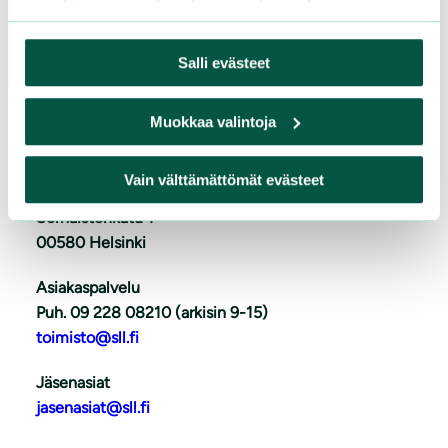
L
iity
Salli evästeet
Muokkaa valintoja
Suomen luonnonsuojeluliitto
Vain välttämättömät evästeet
Sörnäistenkatu 1
00580 Helsinki
Asiakaspalvelu
Puh. 09 228 08210 (arkisin 9-15)
toimisto@sll.fi
Jäsenasiat
jasenasiat@sll.fi