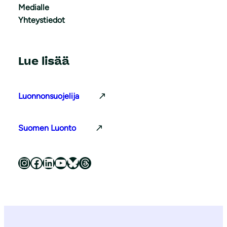
Medialle
Yhteystiedot
Lue lisää
Luonnonsuojelija
Suomen Luonto
Luonnonsuojeluliitto Instagramissa
Luonnonsuojeluliitto Facebookissa
Luonnonsuojeluliitto LinkedInissä
Luonnonsuojeluliiton YouTube-kanava
Luonnonsuojeluliitto Blueskyssa
Luonnonsuojeluliitto Threadsissa