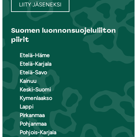
LIITY JÄSENEKSI
Suomen luonnonsuojeluliiton
piirit
Etelä-Häme
Etelä-Karjala
Etelä-Savo
Kainuu
Keski-Suomi
Kymenlaakso
Lappi
Pirkanmaa
Pohjanmaa
Pohjois-Karjala