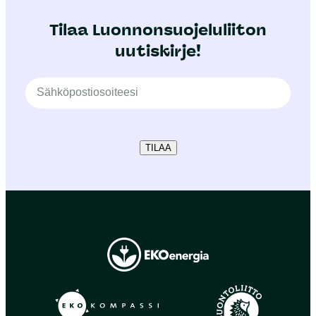
Tilaa Luonnonsuojeluliiton
uutiskirje!
TILAA