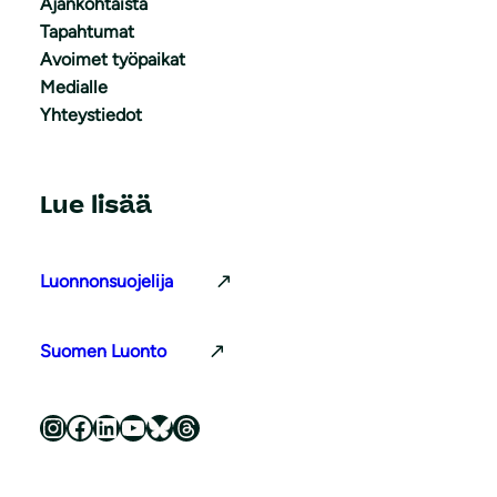
Ajankohtaista
Tapahtumat
Avoimet työpaikat
Medialle
Yhteystiedot
Lue lisää
Luonnonsuojelija
Suomen Luonto
Luonnonsuojeluliitto Instagramissa
Luonnonsuojeluliitto Facebookissa
Luonnonsuojeluliitto LinkedInissä
Luonnonsuojeluliiton YouTube-kanava
Luonnonsuojeluliitto Blueskyssa
Luonnonsuojeluliitto Threadsissa