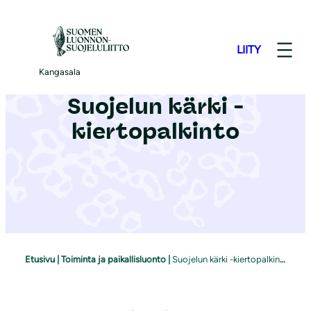
S
i
LIITY
i
r
Kangasala
r
Suojelun kärki -
y
kiertopalkinto
s
i
s
ä
l
t
ö
Etusivu
|
Toiminta ja paikallisluonto
|
Suojelun kärki -kiertopalkinto
ö
n