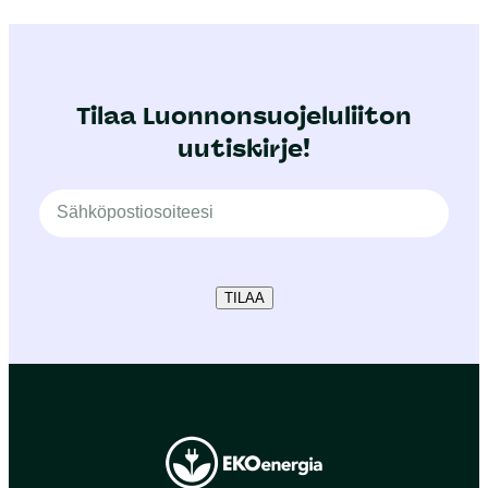
Tilaa Luonnonsuojeluliiton
uutiskirje!
TILAA