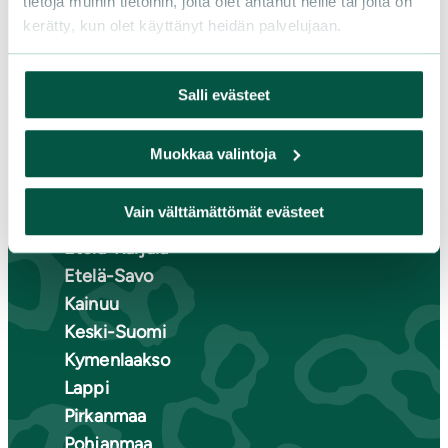
tietoja muihin tietoihin, joita olet antanut heille tai joita on
kerätty, kun olet käyttänyt heidän palvelujaan.
LIITY JÄSENEKSI
Salli evästeet
Suomen luonnonsuojeluliiton
Muokkaa valintoja
piirit
Vain välttämättömät evästeet
Etelä-Häme
Etelä-Karjala
Etelä-Savo
Kainuu
Keski-Suomi
Kymenlaakso
Lappi
Pirkanmaa
Pohjanmaa