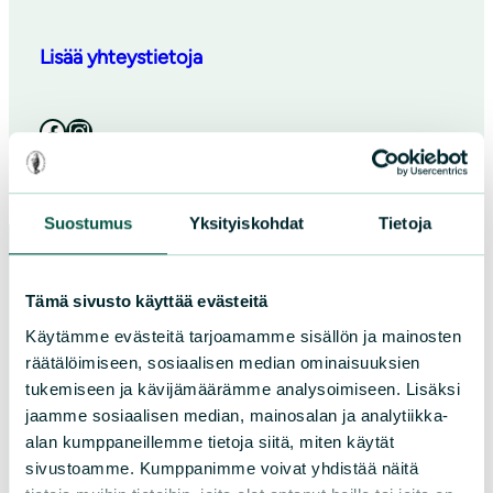
Lisää yhteystietoja
Facebook
Instagram
Suostumus
Yksityiskohdat
Tietoja
Tämä sivusto käyttää evästeitä
Paikallistoiminta
Käytämme evästeitä tarjoamamme sisällön ja mainosten
räätälöimiseen, sosiaalisen median ominaisuuksien
Osallistu tapahtumaan
tukemiseen ja kävijämäärämme analysoimiseen. Lisäksi
Tule vapaaehtoiseksi
jaamme sosiaalisen median, mainosalan ja analytiikka-
Liity jäseneksi
alan kumppaneillemme tietoja siitä, miten käytät
Piirit ja yhdistykset
sivustoamme. Kumppanimme voivat yhdistää näitä