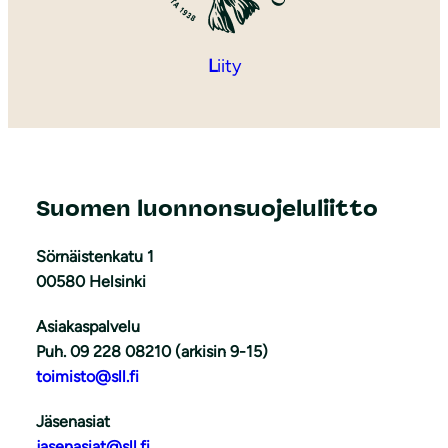
L
iity
Suomen luonnonsuojeluliitto
Sörnäistenkatu 1
00580 Helsinki
Asiakaspalvelu
Puh. 09 228 08210 (arkisin 9-15)
toimisto@sll.fi
Jäsenasiat
jasenasiat@sll.fi