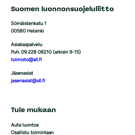
Suomen luonnonsuojeluliitto
Sörnäistenkatu 1
00580 Helsinki
Asiakaspalvelu
Puh. 09 228 08210 (arkisin 9-15)
toimisto@sll.fi
Jäsenasiat
jasenasiat@sll.fi
Tule mukaan
Auta luontoa
Osallistu toimintaan