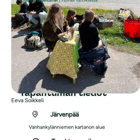
Etusivu
|
Tapahtumat
|
Vipinää Vanhiksessa
Sll Järvenpää osallistuu Vipinää
Vanhiksessa -tapahtumaan järjestämällä
perheen pienimmille roskienkeruukisan.
Luvassa myös kasvomaalauksia viime
vuoden tapaan.
Tapahtuman tiedot
Eeva Soikkeli
Järvenpää
Vanhankylänniemen kartanon alue