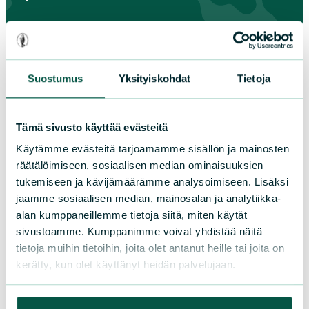
Etelä-Häme
Etelä-Karjala
Etelä-Savo
Suostumus
Yksityiskohdat
Tietoja
Kainuu
Keski-Suomi
Kymenlaakso
Tämä sivusto käyttää evästeitä
Lappi
Käytämme evästeitä tarjoamamme sisällön ja mainosten
Pirkanmaa
räätälöimiseen, sosiaalisen median ominaisuuksien
Pohjanmaa
tukemiseen ja kävijämäärämme analysoimiseen. Lisäksi
jaamme sosiaalisen median, mainosalan ja analytiikka-
Pohjois-Karjala
alan kumppaneillemme tietoja siitä, miten käytät
Pohjois-Pohjanmaa
sivustoamme. Kumppanimme voivat yhdistää näitä
Pohjois-Savo
tietoja muihin tietoihin, joita olet antanut heille tai joita on
Satakunta
kerätty, kun olet käyttänyt heidän palvelujaan.
Uusimaa
Varsinais-Suomi