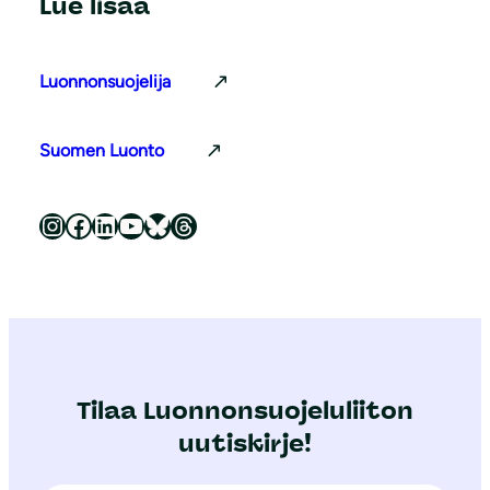
Lue lisää
Luonnonsuojelija
Suomen Luonto
Luonnonsuojeluliitto Instagramissa
Luonnonsuojeluliitto Facebookissa
Luonnonsuojeluliitto LinkedInissä
Luonnonsuojeluliiton YouTube-kanava
Luonnonsuojeluliitto Blueskyssa
Luonnonsuojeluliitto Threadsissa
Tilaa Luonnonsuojeluliiton
uutiskirje!