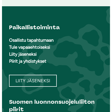
Paikallistoiminta
Osallistu tapahtumaan
Tule vapaaehtoiseksi
Liity jäseneksi
Piirit ja yhdistykset
LIITY JÄSENEKSI
Suomen luonnonsuojeluliiton
piirit