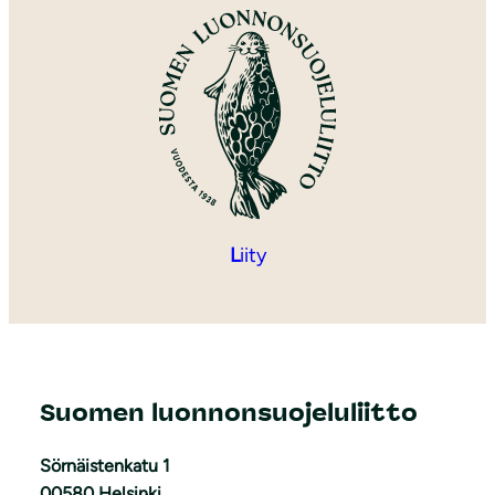
L
iity
Suomen luonnonsuojeluliitto
Sörnäistenkatu 1
00580 Helsinki