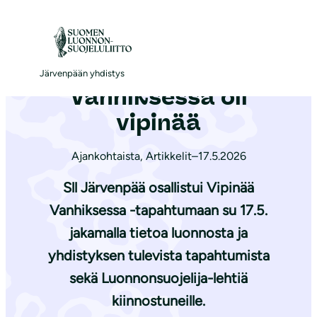
S
i
Etusivu
|
Ajankohtaista
|
Vanhiksessa oli vipinää
i
r
Järvenpään yhdistys
Vanhiksessa oli
r
y
vipinää
s
i
Ajankohtaista
,
Artikkelit
–
17.5.2026
s
Sll Järvenpää osallistui Vipinää
ä
Vanhiksessa -tapahtumaan su 17.5.
l
jakamalla tietoa luonnosta ja
t
ö
yhdistyksen tulevista tapahtumista
ö
sekä Luonnonsuojelija-lehtiä
n
kiinnostuneille.