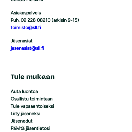
Asiakaspalvelu
Puh. 09 228 08210 (arkisin 9-15)
toimisto@sll.fi
Jäsenasiat
jasenasiat@sll.fi
Tule mukaan
Auta luontoa
Osallistu toimintaan
Tule vapaaehtoiseksi
Liity jäseneksi
Jäsenedut
Päivitä jäsentietosi