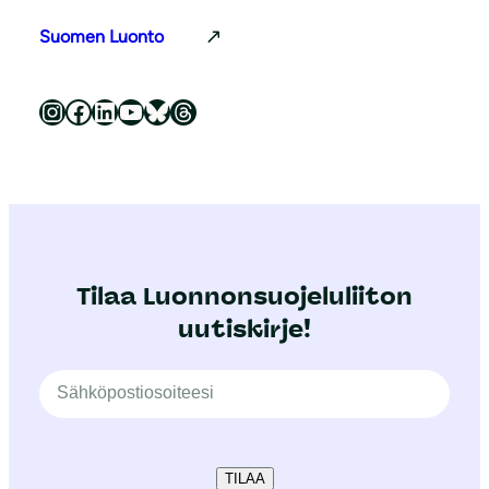
Suomen Luonto
Luonnonsuojeluliitto Instagramissa
Luonnonsuojeluliitto Facebookissa
Luonnonsuojeluliitto LinkedInissä
Luonnonsuojeluliiton YouTube-kanava
Luonnonsuojeluliitto Blueskyssa
Luonnonsuojeluliitto Threadsissa
Tilaa Luonnonsuojeluliiton
uutiskirje!
TILAA