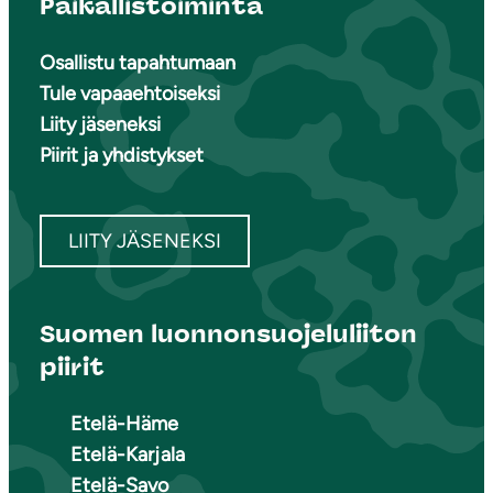
Paikallistoiminta
Osallistu tapahtumaan
Tule vapaaehtoiseksi
Liity jäseneksi
Piirit ja yhdistykset
LIITY JÄSENEKSI
Suomen luonnonsuojeluliiton
piirit
Etelä-Häme
Etelä-Karjala
Etelä-Savo