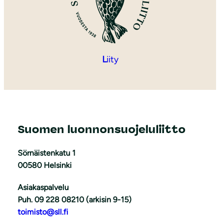
L
iity
Suomen luonnonsuojeluliitto
Sörnäistenkatu 1
00580 Helsinki
Asiakaspalvelu
Puh. 09 228 08210 (arkisin 9-15)
toimisto@sll.fi