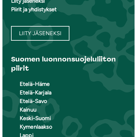
Liity jäseneksi
Piirit ja yhdistykset
LIITY JÄSENEKSI
Suomen luonnonsuojeluliiton
piirit
Etelä-Häme
Etelä-Karjala
Etelä-Savo
Kainuu
Keski-Suomi
Kymenlaakso
Lappi