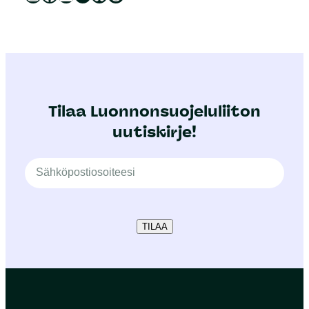
Tilaa Luonnonsuojeluliiton
uutiskirje!
TILAA