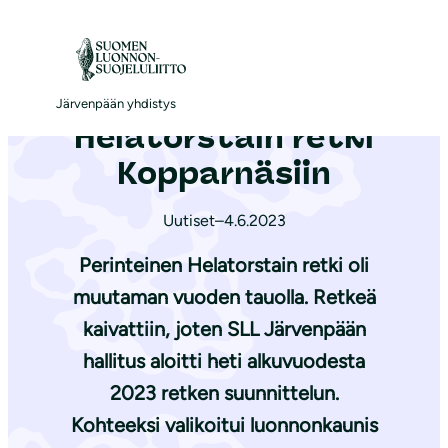
S
i
Etusivu
|
Ajankohtaista
|
Helatorstain retki Kopparnäsiin
i
r
Järvenpään yhdistys
Helatorstain retki
r
y
Kopparnäsiin
s
i
Uutiset
–
4.6.2023
s
Perinteinen Helatorstain retki oli
ä
muutaman vuoden tauolla. Retkeä
l
kaivattiin, joten SLL Järvenpään
t
ö
hallitus aloitti heti alkuvuodesta
ö
2023 retken suunnittelun.
n
Kohteeksi valikoitui luonnonkaunis