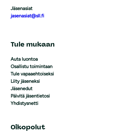
Jäsenasiat
jasenasiat@sll.fi
Tule mukaan
Auta luontoa
Osallistu toimintaan
Tule vapaaehtoiseksi
Liity jäseneksi
Jäsenedut
Päivitä jäsentietosi
Yhdistysnetti
Oikopolut