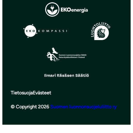
Tietosuoja
Evästeet
© Copyright 2026
Suomen luonnonsuojeluliitto ry