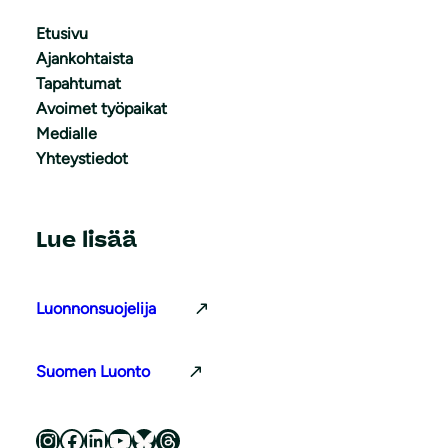
Etusivu
Ajankohtaista
Tapahtumat
Avoimet työpaikat
Medialle
Yhteystiedot
Lue lisää
Luonnonsuojelija
Suomen Luonto
Luonnonsuojeluliitto Instagramissa
Luonnonsuojeluliitto Facebookissa
Luonnonsuojeluliitto LinkedInissä
Luonnonsuojeluliiton YouTube-kanava
Luonnonsuojeluliitto Blueskyssa
Luonnonsuojeluliitto Threadsissa