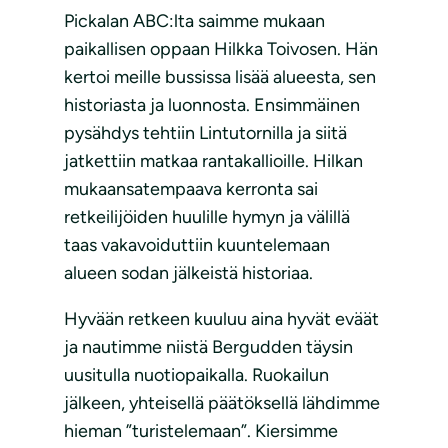
Pickalan ABC:lta saimme mukaan
paikallisen oppaan Hilkka Toivosen. Hän
kertoi meille bussissa lisää alueesta, sen
historiasta ja luonnosta. Ensimmäinen
pysähdys tehtiin Lintutornilla ja siitä
jatkettiin matkaa rantakallioille. Hilkan
mukaansatempaava kerronta sai
retkeilijöiden huulille hymyn ja välillä
taas vakavoiduttiin kuuntelemaan
alueen sodan jälkeistä historiaa.
Hyvään retkeen kuuluu aina hyvät eväät
ja nautimme niistä Bergudden täysin
uusitulla nuotiopaikalla. Ruokailun
jälkeen, yhteisellä päätöksellä lähdimme
hieman ”turistelemaan”. Kiersimme