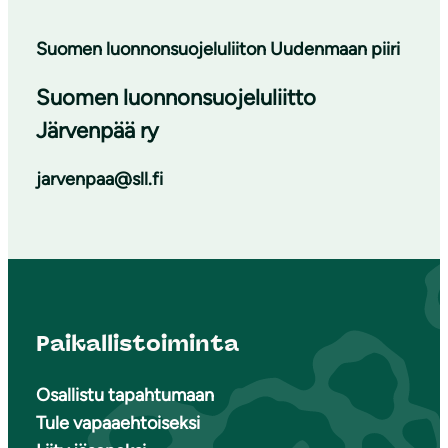
Suomen luonnonsuojeluliiton Uudenmaan piiri
Suomen luonnonsuojeluliitto
Järvenpää ry
jarvenpaa@sll.fi
Paikallistoiminta
Osallistu tapahtumaan
Tule vapaaehtoiseksi