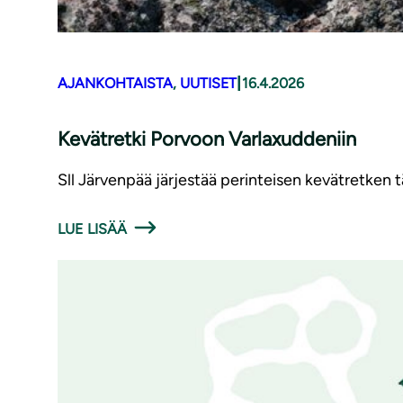
|
AJANKOHTAISTA
, 
UUTISET
16.4.2026
Kevätretki Porvoon Varlaxuddeniin
Sll Järvenpää järjestää perinteisen kevätretken
LUE LISÄÄ