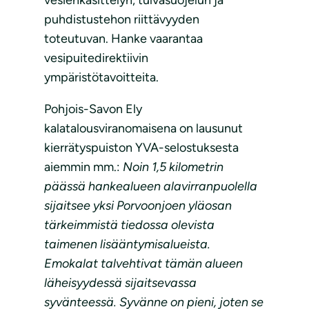
vesienkäsittelyn, tulvasuojelun ja
puhdistustehon riittävyyden
toteutuvan. Hanke vaarantaa
vesipuitedirektiivin
ympäristötavoitteita.
Pohjois-Savon Ely
kalatalousviranomaisena on lausunut
kierrätyspuiston YVA-selostuksesta
aiemmin mm.:
Noin 1,5 kilometrin
päässä hankealueen alavirranpuolella
sijaitsee yksi Porvoonjoen yläosan
tärkeimmistä tiedossa olevista
taimenen lisääntymisalueista.
Emokalat talvehtivat tämän alueen
läheisyydessä sijaitsevassa
syvänteessä. Syvänne on pieni, joten se