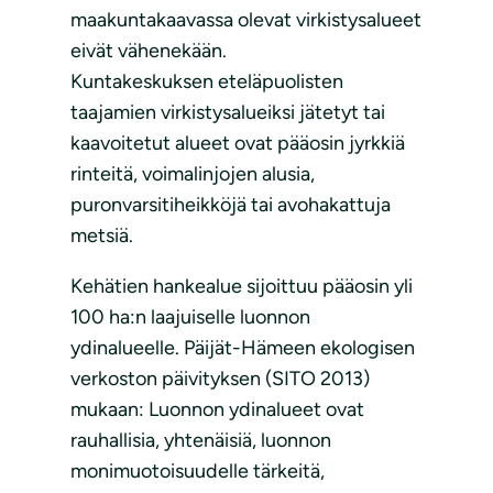
maakuntakaavassa olevat virkistysalueet
eivät vähenekään.
Kuntakeskuksen eteläpuolisten
taajamien virkistysalueiksi jätetyt tai
kaavoitetut alueet ovat pääosin jyrkkiä
rinteitä, voimalinjojen alusia,
puronvarsitiheikköjä tai avohakattuja
metsiä.
Kehätien hankealue sijoittuu pääosin yli
100 ha:n laajuiselle luonnon
ydinalueelle. Päijät-Hämeen ekologisen
verkoston päivityksen (SITO 2013)
mukaan: Luonnon ydinalueet ovat
rauhallisia, yhtenäisiä, luonnon
monimuotoisuudelle tärkeitä,