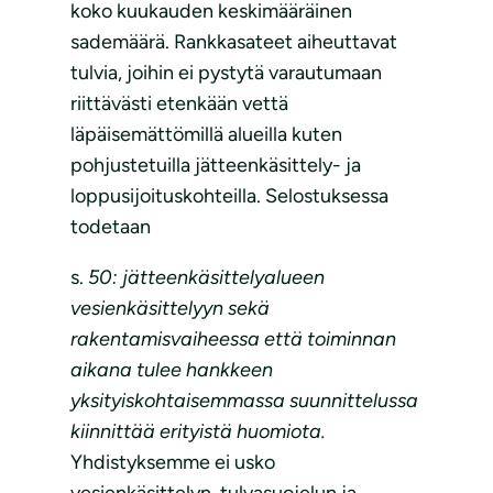
koko kuukauden keskimääräinen
sademäärä. Rankkasateet aiheuttavat
tulvia, joihin ei pystytä varautumaan
riittävästi etenkään vettä
läpäisemättömillä alueilla kuten
pohjustetuilla jätteenkäsittely- ja
loppusijoituskohteilla. Selostuksessa
todetaan
s.
50: jätteenkäsittelyalueen
vesienkäsittelyyn sekä
rakentamisvaiheessa että toiminnan
aikana tulee hankkeen
yksityiskohtaisemmassa suunnittelussa
kiinnittää erityistä huomiota.
Yhdistyksemme ei usko