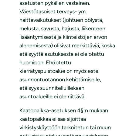
asetusten pykälien vastainen.
Väestötasoiset terveys- ym.
haittavaikutukset (johtuen pölystä,
melusta, savusta, hajusta, liikenteen
lisääntymisestä ja kiinteistöjen arvon
alenemisesta) olisivat merkittäviä, koska
etäisyyttä asutuksesta ei ole otettu
huomioon. Ehdotettu
kierrätyspuistoalue on myös este
asunnontuotannon kehittämiselle,
etäisyys suunnitelluillekaan
asuntoalueille ei ole riittävä.
Kaatopaikka-asetuksen 4§:n mukaan
kaatopaikkaa ei saa sijoittaa
virkistyskäyttöön tarkoitetun tai muun