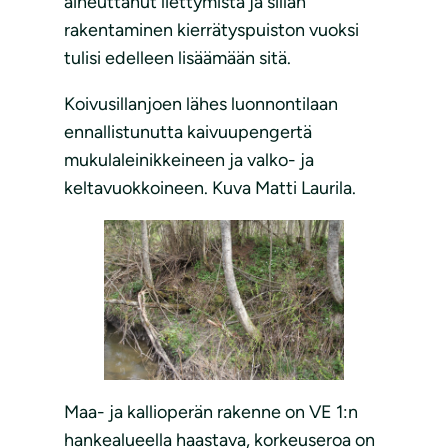
aiheuttanut liettymistä ja sillan
rakentaminen kierrätyspuiston vuoksi
tulisi edelleen lisäämään sitä.
Koivusillanjoen lähes luonnontilaan
ennallistunutta kaivuupengertä
mukulaleinikkeineen ja valko- ja
keltavuokkoineen. Kuva Matti Laurila.
Maa- ja kallioperän rakenne on VE 1:n
hankealueella haastava, korkeuseroa on