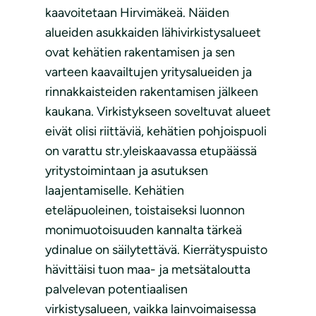
kaavoitetaan Hirvimäkeä. Näiden
alueiden asukkaiden lähivirkistysalueet
ovat kehätien rakentamisen ja sen
varteen kaavailtujen yritysalueiden ja
rinnakkaisteiden rakentamisen jälkeen
kaukana. Virkistykseen soveltuvat alueet
eivät olisi riittäviä, kehätien pohjoispuoli
on varattu str.yleiskaavassa etupäässä
yritystoimintaan ja asutuksen
laajentamiselle. Kehätien
eteläpuoleinen, toistaiseksi luonnon
monimuotoisuuden kannalta tärkeä
ydinalue on säilytettävä. Kierrätyspuisto
hävittäisi tuon maa- ja metsätaloutta
palvelevan potentiaalisen
virkistysalueen, vaikka lainvoimaisessa