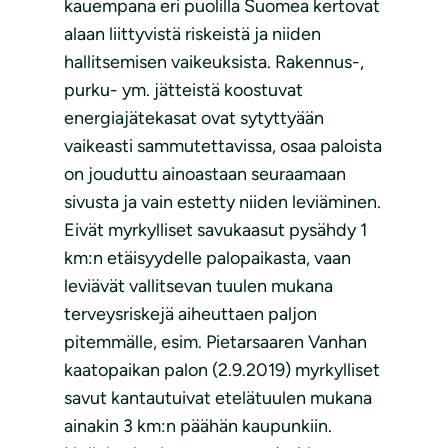
kauempana eri puolilla Suomea kertovat
alaan liittyvistä riskeistä ja niiden
hallitsemisen vaikeuksista. Rakennus-,
purku- ym. jätteistä koostuvat
energiajätekasat ovat sytyttyään
vaikeasti sammutettavissa, osaa paloista
on jouduttu ainoastaan seuraamaan
sivusta ja vain estetty niiden leviäminen.
Eivät myrkylliset savukaasut pysähdy 1
km:n etäisyydelle palopaikasta, vaan
leviävät vallitsevan tuulen mukana
terveysriskejä aiheuttaen paljon
pitemmälle, esim. Pietarsaaren Vanhan
kaatopaikan palon (2.9.2019) myrkylliset
savut kantautuivat etelätuulen mukana
ainakin 3 km:n päähän kaupunkiin.