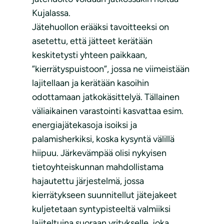
Kujalassa.
Jätehuollon erääksi tavoitteeksi on
asetettu, että jätteet kerätään
keskitetysti yhteen paikkaan,
”kierrätyspuistoon”, jossa ne viimeistään
lajitellaan ja kerätään kasoihin
odottamaan jatkokäsittelyä. Tällainen
väliaikainen varastointi kasvattaa esim.
energiajätekasoja isoiksi ja
palamisherkiksi, koska kysyntä välillä
hiipuu. Järkevämpää olisi nykyisen
tietoyhteiskunnan mahdollistama
hajautettu järjestelmä, jossa
kierrätykseen suunnitellut jätejakeet
kuljetetaan syntypisteeltä valmiiksi
lajiteltuina suoraan yritykselle, joka