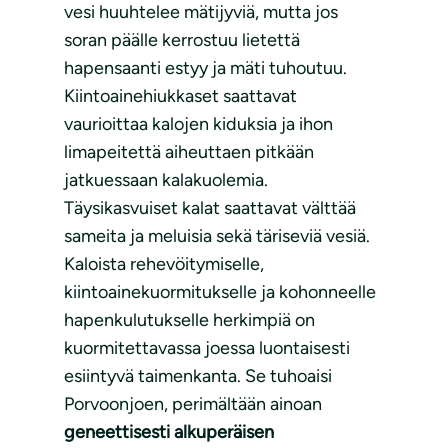
vesi huuhtelee mätijyviä, mutta jos
soran päälle kerrostuu lietettä
hapensaanti estyy ja mäti tuhoutuu.
Kiintoainehiukkaset saattavat
vaurioittaa kalojen kiduksia ja ihon
limapeitettä aiheuttaen pitkään
jatkuessaan kalakuolemia.
Täysikasvuiset kalat saattavat välttää
sameita ja meluisia sekä täriseviä vesiä.
Kaloista rehevöitymiselle,
kiintoainekuormitukselle ja kohonneelle
hapenkulutukselle herkimpiä on
kuormitettavassa joessa luontaisesti
esiintyvä taimenkanta. Se tuhoaisi
Porvoonjoen, perimältään ainoan
geneettisesti alkuperäisen