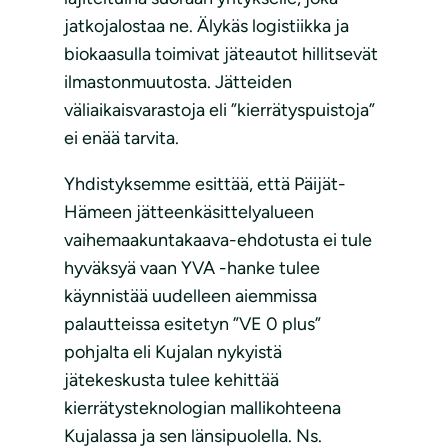
jatkojalostaa ne. Älykäs logistiikka ja
biokaasulla toimivat jäteautot hillitsevät
ilmastonmuutosta. Jätteiden
väliaikaisvarastoja eli ”kierrätyspuistoja”
ei enää tarvita.
Yhdistyksemme esittää, että Päijät-
Hämeen jätteenkäsittelyalueen
vaihemaakuntakaava-ehdotusta ei tule
hyväksyä vaan YVA -hanke tulee
käynnistää uudelleen aiemmissa
palautteissa esitetyn ”VE 0 plus”
pohjalta eli Kujalan nykyistä
jätekeskusta tulee kehittää
kierrätysteknologian mallikohteena
Kujalassa ja sen länsipuolella. Ns.