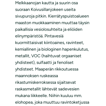
Melkkaanojan kautta ja suurin osa
suoraan Koivusillanjokeen useita
sivupuroja pitkin. Kierrätyspuistoalueen
maaston muokkaaminen muuttaa täysin
paikallisia vesiolosuhteita ja eliöiden
elinympäristöä. Pintavesiä
kuormittaisivat kiintoaines, ravinteet,
kemiallinen ja biologinen hapenkulutus,
metallit, VOC (haihtuvat orgaaniset
yhdisteet), sulfaatti ja fenoliset
yhdisteet. Maaperän rikkoutuessa
maannoksen ruskeassa
rikastumiskerroksessa sijaitsevat
raskasmetallit lähtevät sadevesien
mukana liikkeelle. Niihin kuuluu mm.
elohopea, joka muuttuu ravintoketjussa