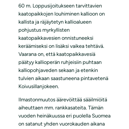
60 m. Loppusijoitukseen tarvittavien
kaatopaikkojen louhiminen kallioon on
kallista ja räjäytetyn kallioalueen
pohjustus myrkyllisten
kaatopaikkavesien onnistuneeksi
keräämiseksi on lisäksi vaikea tehtävä.
Vaarana on, että kaatopaikkavesiä
päätyy kallioperän ruhjeisiin puhtaan
kalliopohjaveden sekaan ja etenkin
tulvien aikaan saastuneena pintavetenä
Koivusillanjokeen.
Ilmastonmuutos äärevöittää sääilmiöitä
aiheuttaen mm. rankkasateita. Tämän
vuoden heinäkuussa eri puolella Suomea
on satanut yhden vuorokauden aikana