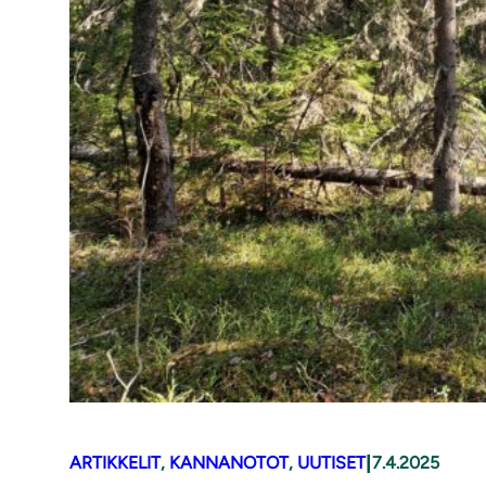
|
ARTIKKELIT
, 
KANNANOTOT
, 
UUTISET
7.4.2025