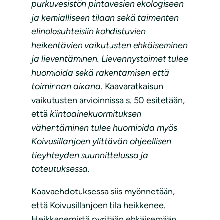
purkuvesistön pintavesien ekologiseen
ja kemialliseen tilaan sekä taimenten
elinolosuhteisiin kohdistuvien
heikentävien vaikutusten ehkäiseminen
ja lieventäminen. Lievennystoimet tulee
huomioida sekä rakentamisen että
toiminnan aikana.
Kaavaratkaisun
vaikutusten arvioinnissa s. 50 esitetään,
että
kiintoainekuormituksen
vähentäminen tulee huomioida myös
Koivusillanjoen ylittävän ohjeellisen
tieyhteyden suunnittelussa ja
toteutuksessa.
Kaavaehdotuksessa siis myönnetään,
että Koivusillanjoen tila heikkenee.
Heikkenemistä pyritään ehkäisemään,