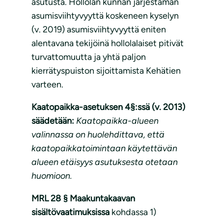
asutusta. Hollolan kunnan järjestämän
asumisviihtyvyyttä koskeneen kyselyn
(v. 2019) asumisviihtyvyyttä eniten
alentavana tekijöinä hollolalaiset pitivät
turvattomuutta ja yhtä paljon
kierrätyspuiston sijoittamista Kehätien
varteen.
Kaatopaikka-asetuksen 4§:ssä (v. 2013)
säädetään:
Kaatopaikka-alueen
valinnassa on huolehdittava, että
kaatopaikkatoimintaan käytettävän
alueen etäisyys asutuksesta otetaan
huomioon.
MRL 28 § Maakuntakaavan
sisältövaatimuksissa
kohdassa 1)