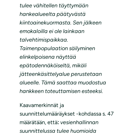
tulee vähitellen täyttymään
hankealueelta päätyvästä
kiintoainekuormasta. Sen jälkeen
emokaloilla ei ole lainkaan
talvehtimispaikkaa.
Taimenpopulaation säilyminen
elinkelpoisena näyttää
epätodennäköiseltä, mikäli
jätteenkäsittelyalue perustetaan
alueelle. Tämä saattaa muodostua
hankkeen toteuttamisen esteeksi.
Kaavamerkinnät ja
suunnittelumääräykset -kohdassa s. 47
määrätään, että
:
vesienhallinnan
suunnittelussa tulee huomioida