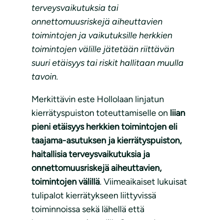
terveysvaikutuksia tai
onnettomuusriskejä aiheuttavien
toimintojen ja vaikutuksille herkkien
toimintojen välille jätetään riittävän
suuri etäisyys tai riskit hallitaan muulla
tavoin.
Merkittävin este Hollolaan linjatun
kierrätyspuiston toteuttamiselle on
liian
pieni etäisyys herkkien toimintojen eli
taajama-asutuksen ja kierrätyspuiston,
haitallisia terveysvaikutuksia ja
onnettomuusriskejä aiheuttavien,
toimintojen välillä
. Viimeaikaiset lukuisat
tulipalot kierrätykseen liittyvissä
toiminnoissa sekä lähellä että