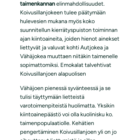
taimenkannan
elinmahdollisuudet.
Koivusillanjokeen tulee päätymään
hulevesien mukana myös koko
suunnitellun kierrätyspuiston toiminnan
ajan kiintoaineita, joiden hienot ainekset
liettyvät ja valuvat kohti Autjokea ja
Vähäjokea muuttaen niitäkin taimenelle
sopimattomiksi. Emokalat talvehtivat
Koivusillanjoen alapuolisen
Vähäjoen pienessä syvänteessä ja se
tulisi täyttymään lietteistä
varotoimenpiteistä huolimatta. Yksikin
kiintoainepäästö voi olla kuolinisku ko.
taimenpopulaatiolle. Kehätien
pengertäminen Koivusillanjoen yli on jo