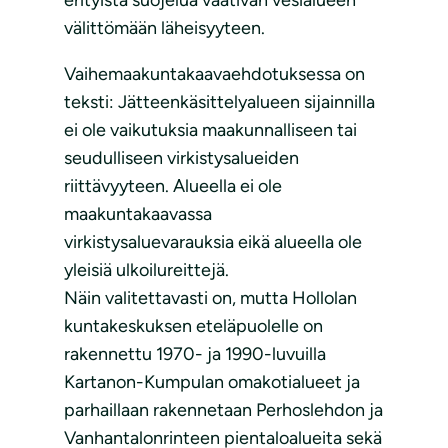
erityistä suojelua vaativan vesialueen
välittömään läheisyyteen.
Vaihemaakuntakaavaehdotuksessa on
teksti: Jätteenkäsittelyalueen sijainnilla
ei ole vaikutuksia maakunnalliseen tai
seudulliseen virkistysalueiden
riittävyyteen. Alueella ei ole
maakuntakaavassa
virkistysaluevarauksia eikä alueella ole
yleisiä ulkoilureittejä.
Näin valitettavasti on, mutta Hollolan
kuntakeskuksen eteläpuolelle on
rakennettu 1970- ja 1990-luvuilla
Kartanon-Kumpulan omakotialueet ja
parhaillaan rakennetaan Perhoslehdon ja
Vanhantalonrinteen pientaloalueita sekä