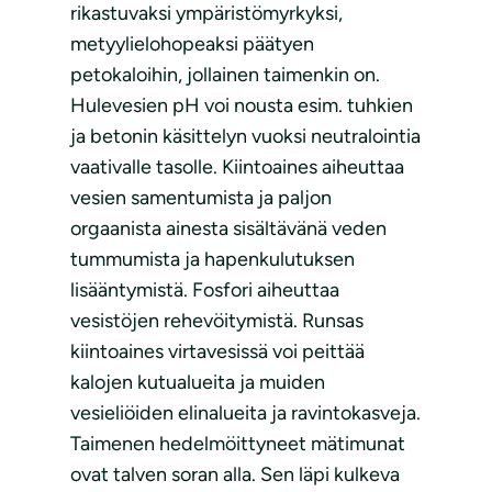
rikastuvaksi ympäristömyrkyksi,
metyylielohopeaksi päätyen
petokaloihin, jollainen taimenkin on.
Hulevesien pH voi nousta esim. tuhkien
ja betonin käsittelyn vuoksi neutralointia
vaativalle tasolle. Kiintoaines aiheuttaa
vesien samentumista ja paljon
orgaanista ainesta sisältävänä veden
tummumista ja hapenkulutuksen
lisääntymistä. Fosfori aiheuttaa
vesistöjen rehevöitymistä. Runsas
kiintoaines virtavesissä voi peittää
kalojen kutualueita ja muiden
vesieliöiden elinalueita ja ravintokasveja.
Taimenen hedelmöittyneet mätimunat
ovat talven soran alla. Sen läpi kulkeva