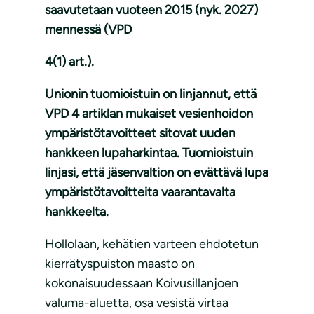
saavutetaan vuoteen 2015 (nyk. 2027)
mennessä (VPD
4(1) art.).
Unionin tuomioistuin on linjannut, että
VPD 4 artiklan mukaiset vesienhoidon
ympäristötavoitteet sitovat uuden
hankkeen lupaharkintaa. Tuomioistuin
linjasi, että jäsenvaltion on evättävä lupa
ympäristötavoitteita vaarantavalta
hankkeelta.
Hollolaan, kehätien varteen ehdotetun
kierrätyspuiston maasto on
kokonaisuudessaan Koivusillanjoen
valuma-aluetta, osa vesistä virtaa