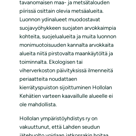
tavanomaisen maa- ja metsätalouden
piirissä osittain olevia metsäalueita.
Luonnon ydinalueet muodostavat
suojavyöhykkeen suojaten arvokkaimpia
kohteita, suojelualueita ja muita luonnon
monimuotoisuuden kannalta arvokkaita
alueita niitä pirstovalta maankäytöltä ja
toiminnalta. Ekologisen tai
viherverkoston päivityksissä ilmenneitä
periaatteita noudattaen
kierrätyspuiston sijoittuminen Hollolan
Kehätien varteen kaavaillulle alueelle ei
ole mahdollista.
Hollolan ympäristöyhdistys ry on
vakuuttunut, että Lahden seudun
jätehuolto voidaan jatkossakin hoitaa