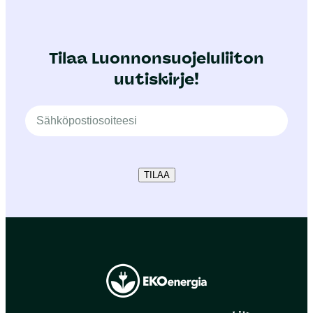
Tilaa Luonnonsuojeluliiton
uutiskirje!
TILAA