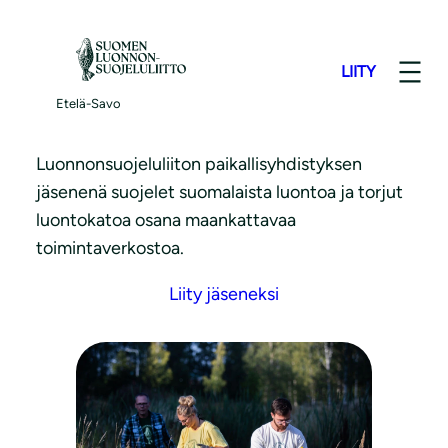
S
i
LIITY
i
Liity jäseneksi
r
Etelä-Savo
r
y
Luonnonsuojeluliiton paikallisyhdistyksen
s
jäsenenä suojelet suomalaista luontoa ja torjut
i
luontokatoa osana maankattavaa
s
toimintaverkostoa.
ä
Liity jäseneksi
l
t
ö
ö
n