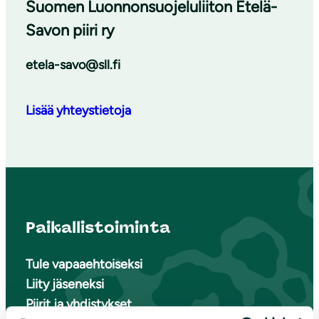
Suomen Luonnonsuojeluliiton Etelä-
Savon piiri ry
etela-savo@sll.fi
Lisää yhteystietoja
Paikallistoiminta
Tule vapaaehtoiseksi
Liity jäseneksi
Piirit ja yhdistykset