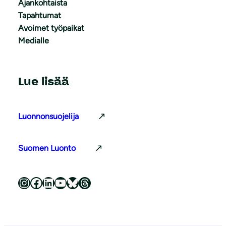
Ajankohtaista
Tapahtumat
Avoimet työpaikat
Medialle
Lue lisää
Luonnonsuojelija
Suomen Luonto
Luonnonsuojeluliitto Instagramissa
Luonnonsuojeluliitto Facebookissa
Luonnonsuojeluliitto LinkedInissä
Luonnonsuojeluliiton YouTube-kanava
Luonnonsuojeluliitto Blueskyssa
Luonnonsuojeluliitto Threadsissa