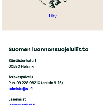
L
iity
Suomen luonnonsuojeluliitto
Sörnäistenkatu 1
00580 Helsinki
Asiakaspalvelu
Puh. 09 228 08210 (arkisin 9-15)
toimisto@sll.fi
Jäsenasiat