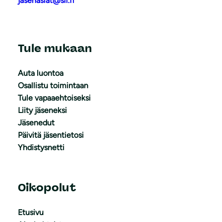
jasenasiat@sll.fi
Tule mukaan
Auta luontoa
Osallistu toimintaan
Tule vapaaehtoiseksi
Liity jäseneksi
Jäsenedut
Päivitä jäsentietosi
Yhdistysnetti
Oikopolut
Etusivu