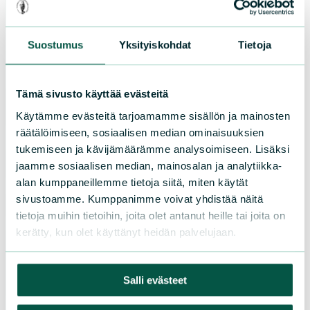
LIITY JÄSENEKSI
Suostumus
Yksityiskohdat
Tietoja
Tämä sivusto käyttää evästeitä
Suomen luonnonsuojeluliiton
piirit
Käytämme evästeitä tarjoamamme sisällön ja mainosten
räätälöimiseen, sosiaalisen median ominaisuuksien
tukemiseen ja kävijämäärämme analysoimiseen. Lisäksi
Etelä-Häme
jaamme sosiaalisen median, mainosalan ja analytiikka-
Etelä-Karjala
alan kumppaneillemme tietoja siitä, miten käytät
Etelä-Savo
sivustoamme. Kumppanimme voivat yhdistää näitä
Kainuu
tietoja muihin tietoihin, joita olet antanut heille tai joita on
Keski-Suomi
kerätty, kun olet käyttänyt heidän palvelujaan.
Kymenlaakso
Lappi
Salli evästeet
Pirkanmaa
Pohjanmaa