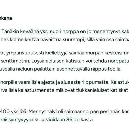
uhkana
n. Tänäkin keväänä yksi nuori norppa on jo menehtynyt k
ähes kolme kertaa havaittua suurempi, sillä vain osa saim
 ovat ympärivuotisesti kiellettyjä saimaannorpan keskeisim
15 senttimetrin. Löysänieluisen katiskan voi tehdä norppatu
 usealla nieluun poikittain asennettavalla nippusiteellä.
t norpille vaarallisia ajasta ja alueesta riippumatta. Kala
rvallisia kalastusmenetelmiä ovat tiukkanieluiset katiska
i 400 yksilöä. Mennyt talvi oli saimaannorpan pesinnän k
naissyntyvyydeksi arvioidaan 86 poikasta.