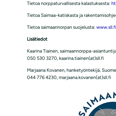
Tietoa norppaturvallisesta kalastuksesta:
ht
Tietoa Saimaa-katiskasta ja rakentamisohje
Tietoa saimaannorpan suojelusta:
www.sll.
Lisätiedot
Kaarina Tiainen, saimaannorppa-asiantuntij
050 530 3270, kaarina.tiainen(at)sll.fi
Marjaana Kovanen, hanketyöntekijä, Suomen
044 776 4230, marjaana.kovanen(at)sll.fi