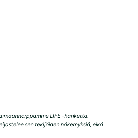
n saimaannorppamme LIFE -hanketta.
ijastelee sen tekijöiden näkemyksiä, eikä