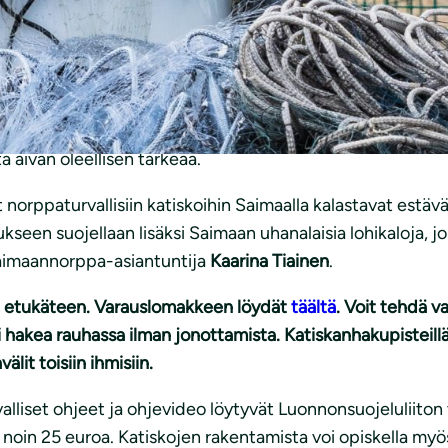
. Tapahtumalla kannustetaan Saimaan alueen kalastajia 
sy.
allekirjoittaa lupauksen pidättäytyä norpille vaarallisest
verkkoja. Katiskoja on yksi henkilöä kohti, ja ne on tarko
vat norpan levinneisyyden reuna-aluetta, jossa on vain mu
 aivan oleellisen tärkeää.
at norppaturvallisiin katiskoihin Saimaalla kalastavat es
ukseen suojellaan lisäksi Saimaan uhanalaisia lohikaloja, 
 saimaannorppa-asiantuntija
Kaarina Tiainen
.
an etukäteen. Varauslomakkeen löydät
täältä
. Voit tehdä v
 hakea rauhassa ilman jonottamista. Katiskanhakupisteil
lit toisiin ihmisiin.
alliset ohjeet ja ohjevideo löytyvät Luonnonsuojeluliiton
oin 25 euroa. Katiskojen rakentamista voi opiskella myös t