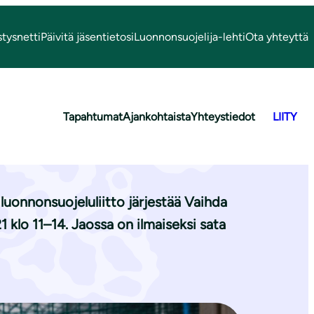
stysnetti
Päivitä jäsentietosi
Luonnonsuojelija-lehti
Ota yhteyttä
Tapahtumat
Ajankohtaista
Yhteystiedot
LIITY
in Ristiinassa
luonnonsuojeluliitto järjestää Vaihda
 klo 11–14. Jaossa on ilmaiseksi sata