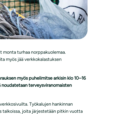
siirtymään norppaturvalliseen
a verkkokalastuksesta. Halutessaan
itettu norppa-alueilla, esimerkiksi Yövedellä
utama norppa ja jossa jokaisen yksilön
tävät monta turhaa norppakuolemaa.
joita myös jää verkkokalastuksen
arauksen myös puhelimitse arkisin klo 10–16
lä noudatetaan terveysviranomaisten
 verkkosivuilta. Työkalujen hankinnan
alkoissa, joita järjestetään pitkin vuotta