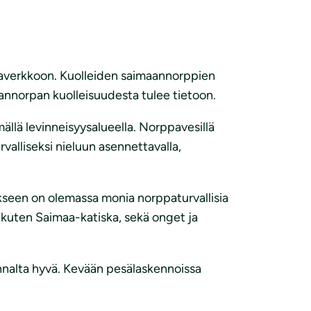
alaverkkoon. Kuolleiden saimaannorppien
aannorpan kuolleisuudesta tulee tietoon.
mällä levinneisyysalueella. Norppavesillä
rvalliseksi nieluun asennettavalla,
stukseen on olemassa monia norppaturvallisia
t kuten Saimaa-katiska, sekä onget ja
annalta hyvä. Kevään pesälaskennoissa