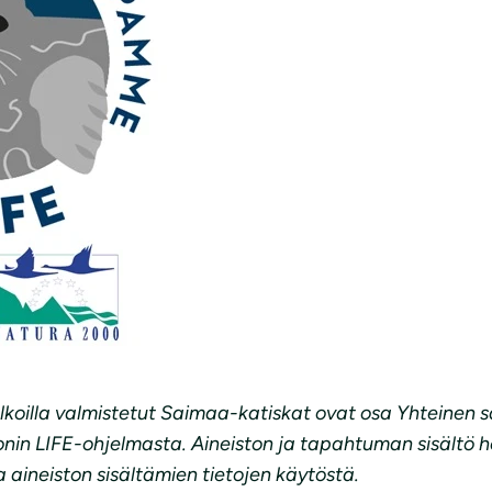
lkoilla valmistetut Saimaa-katiskat ovat osa Yhteine
in LIFE-ohjelmasta. Aineiston ja tapahtuman sisältö he
aineiston sisältämien tietojen käytöstä.