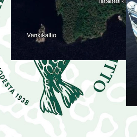
|
AJANKOHTAISTA
12.6.2024
Suomen luon­non­suo­je­lu­lii­ton Etelä-
Savon piiri tukee aloitetta
Kaarnetsaaren myynnistä valtiolle.
AJA
Torstaina 7.6. pitämässään kokouksessa