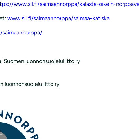
tps://www.sll.fi/saimaannorppa/kalasta-oikein-norppaves
et:
www.sll.fi/saimaannorppa/saimaa-katiska
fi/saimaannorppa/
a, Suomen luonnonsuojeluliitto ry
 luonnonsuojeluliitto ry