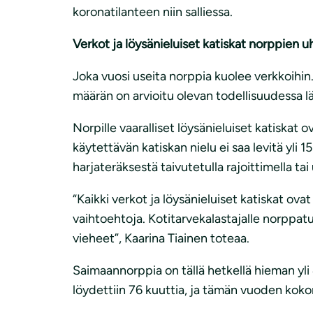
koronatilanteen niin salliessa.
Verkot ja löysänieluiset katiskat norppien 
Joka vuosi useita norppia kuolee verkkoihi
määrän on arvioitu olevan todellisuudessa l
Norpille vaaralliset löysänieluiset katiskat
käytettävän katiskan nielu ei saa levitä yli 
harjateräksestä taivutetulla rajoittimella tai
“Kaikki verkot ja löysänieluiset katiskat ova
vaihtoehtoja. Kotitarvekalastajalle norppatu
vieheet”, Kaarina Tiainen toteaa.
Saimaannorppia on tällä hetkellä hieman yl
löydettiin 76 kuuttia, ja tämän vuoden koko