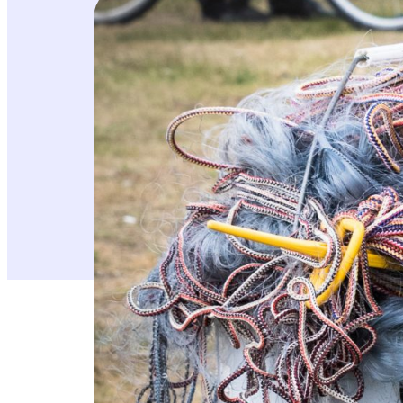
Luonnonsuojeluliitto jakaa sata norppaturvall
Suomen luonnonsuojeluliitto järjestää Vai