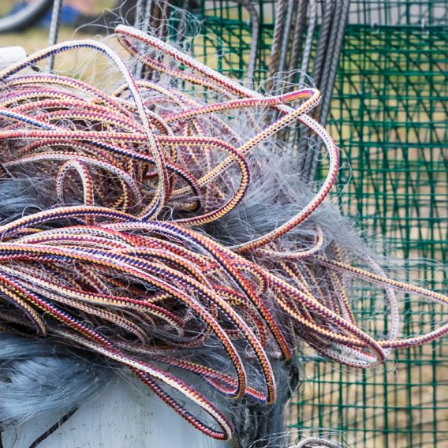
ista katiskaa Mikkelin Ristiinassa.
hda verkot katiskaan -tapahtuman Ristiinan S-Marketin 