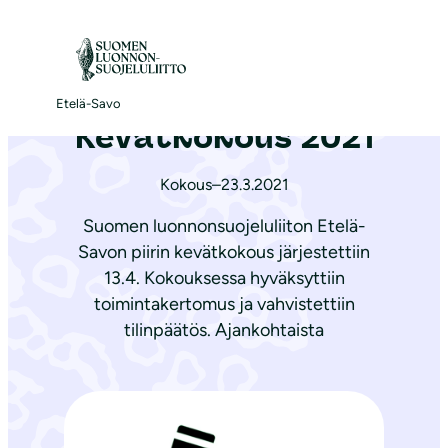
S
i
Etusivu
|
Ajankohtaista
|
Kevätkokous 2021
i
r
Etelä-Savo
Kevätkokous 2021
r
y
Kokous
–
23.3.2021
s
i
Suomen luonnonsuojeluliiton Etelä-
s
Savon piirin kevätkokous järjestettiin
ä
13.4. Kokouksessa hyväksyttiin
l
toimintakertomus ja vahvistettiin
t
tilinpäätös. Ajankohtaista
ö
ö
n