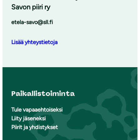
Savon piiri ry
etela-savo@sll.fi
Lisää yhteystietoja
Paikallistoiminta
Tule vapaaehtoiseksi
Liity jäseneksi
Piirit ja yhdistykset