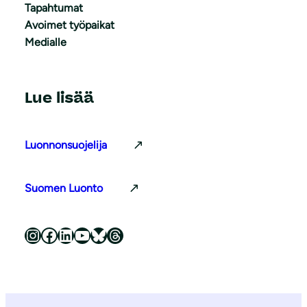
Tapahtumat
Avoimet työpaikat
Medialle
Lue lisää
Luonnonsuojelija
Suomen Luonto
Luonnonsuojeluliitto Instagramissa
Luonnonsuojeluliitto Facebookissa
Luonnonsuojeluliitto LinkedInissä
Luonnonsuojeluliiton YouTube-kanava
Luonnonsuojeluliitto Blueskyssa
Luonnonsuojeluliitto Threadsissa