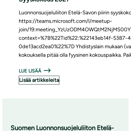
Luonnonsuojeluliiton Etelä-Savon piirin syyskokous
https://teams.microsoft.com/l/meetup-
join/19:meeting_YzUzODM4OWQtM2NjMS00
context=%7B%22Tid%22:%22143eb14f-5387-
0de13acd2ea0%22%7D Yhdistyslain mukaan (varsin
kokouksella pitää olla fyysinen kokouspaikka. Pai
LUE LISÄÄ
Lisää artikkeleita
Suomen Luonnonsuojeluliiton Etelä-