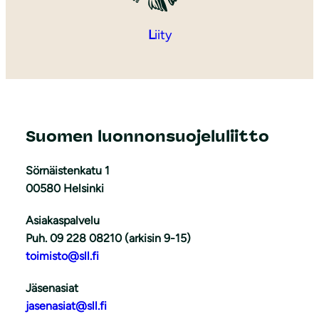
L
iity
Suomen luonnonsuojeluliitto
Sörnäistenkatu 1
00580 Helsinki
Asiakaspalvelu
Puh. 09 228 08210 (arkisin 9-15)
toimisto@sll.fi
Jäsenasiat
jasenasiat@sll.fi