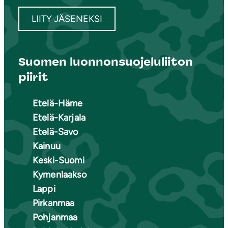
LIITY JÄSENEKSI
Suomen luonnonsuojeluliiton
piirit
Etelä-Häme
Etelä-Karjala
Etelä-Savo
Kainuu
Keski-Suomi
Kymenlaakso
Lappi
Pirkanmaa
Pohjanmaa