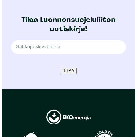
Tilaa Luonnonsuojeluliiton
uutiskirje!
TILAA