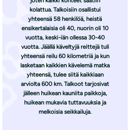
joten kaikki kohteet saatiin
kolattua. Talkoisiin osallistui
yhteensä 58 henkilöä, heistä
ensikertalaisia oli 40, nuorin oli 10
vuotta, keski-iän ollessa 30-40
vuotta. Jäällä käveltyjä reittejä tuli
yhteensä reilu 60 kilometriä ja kun
lasketaan kaikkien kävelemä matka
yhteensä, tulee siitä kaikkiaan
arviolta 600 km. Talkoot tarjosivat
jälleen huikean kauniita paikkoja,
huikean mukavia tuttavuuksia ja
melkoisia seikkailuja.