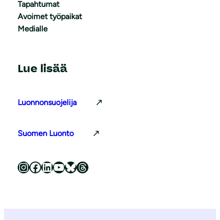
Tapahtumat
Avoimet työpaikat
Medialle
Lue lisää
Luonnonsuojelija
Suomen Luonto
Luonnonsuojeluliitto Instagramissa
Luonnonsuojeluliitto Facebookissa
Luonnonsuojeluliitto LinkedInissä
Luonnonsuojeluliiton YouTube-kanava
Luonnonsuojeluliitto Blueskyssa
Luonnonsuojeluliitto Threadsissa