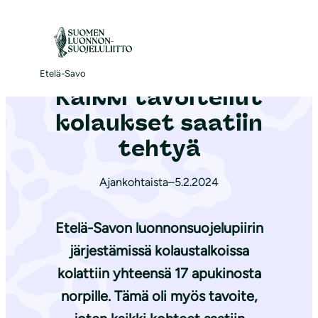
S
i
Etusivu
|
Ajankohtaista
|
Kaikki tavoitellut kolaukset saatiin tehtyä
i
r
Etelä-Savo
Kaikki tavoitellut
r
y
kolaukset saatiin
s
tehtyä
i
s
Ajankohtaista
–
5.2.2024
ä
l
Etelä-Savon luonnonsuojelupiirin
t
järjestämissä kolaustalkoissa
ö
kolattiin yhteensä 17 apukinosta
ö
n
norpille. Tämä oli myös tavoite,