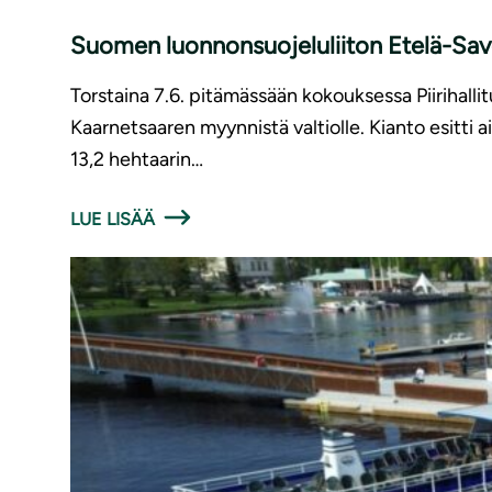
Suomen luon­non­suo­je­lu­lii­ton Etelä-Sa
Torstaina 7.6. pitämässään kokouksessa Piirihalli
Kaarnetsaaren myynnistä valtiolle. Kianto esitti
13,2 hehtaarin…
LUE LISÄÄ