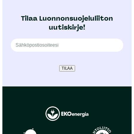
Tilaa Luonnonsuojeluliiton
uutiskirje!
TILAA