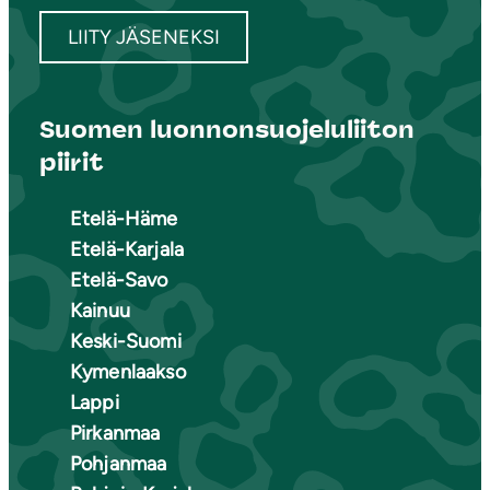
LIITY JÄSENEKSI
Suomen luonnonsuojeluliiton
piirit
Etelä-Häme
Etelä-Karjala
Etelä-Savo
Kainuu
Keski-Suomi
Kymenlaakso
Lappi
Pirkanmaa
Pohjanmaa