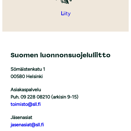
L
iity
Suomen luonnonsuojeluliitto
Sörnäistenkatu 1
00580 Helsinki
Asiakaspalvelu
Puh. 09 228 08210 (arkisin 9-15)
toimisto@sll.fi
Jäsenasiat
jasenasiat@sll.fi