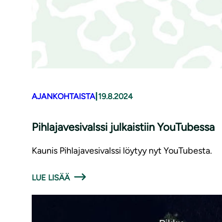
|
AJANKOHTAISTA
19.8.2024
Pih­la­ja­ve­si­vals­si julkaistiin YouTubessa
Kaunis Pihlajavesivalssi löytyy nyt YouTubesta.
LUE LISÄÄ