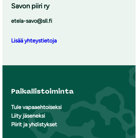
Savon piiri ry
etela-savo@sll.fi
Lisää yhteystietoja
Paikallistoiminta
Tule vapaaehtoiseksi
Liity jäseneksi
Piirit ja yhdistykset