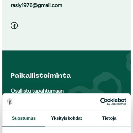
rasly1976@gmail.com
Facebook
Paikallistoiminta
Osallistu tapahtumaan
Tule vapaaehtoiseksi
Liity jäseneksi
Piirit ja yhdistykset
Suostumus
Yksityiskohdat
Tietoja