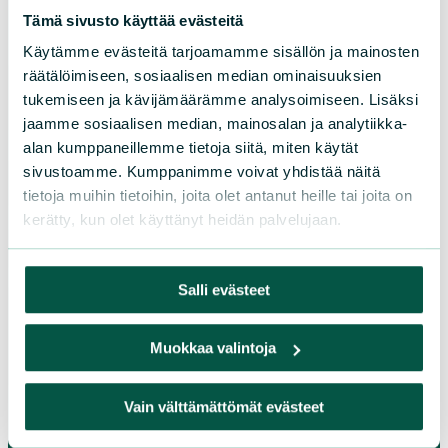
LIITY JÄSENEKSI
Tämä sivusto käyttää evästeitä
Käytämme evästeitä tarjoamamme sisällön ja mainosten
räätälöimiseen, sosiaalisen median ominaisuuksien
Suomen luonnonsuojeluliiton
tukemiseen ja kävijämäärämme analysoimiseen. Lisäksi
jaamme sosiaalisen median, mainosalan ja analytiikka-
piirit
alan kumppaneillemme tietoja siitä, miten käytät
sivustoamme. Kumppanimme voivat yhdistää näitä
Etelä-Häme
tietoja muihin tietoihin, joita olet antanut heille tai joita on
Etelä-Karjala
kerätty, kun olet käyttänyt heidän palvelujaan.
Etelä-Savo
Kainuu
Salli evästeet
Keski-Suomi
Kymenlaakso
Muokkaa valintoja
Lappi
Pirkanmaa
Vain välttämättömät evästeet
Pohjanmaa
Pohjois-Karjala