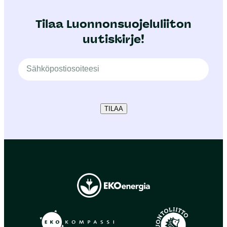
Tilaa Luonnonsuojeluliiton
uutiskirje!
TILAA