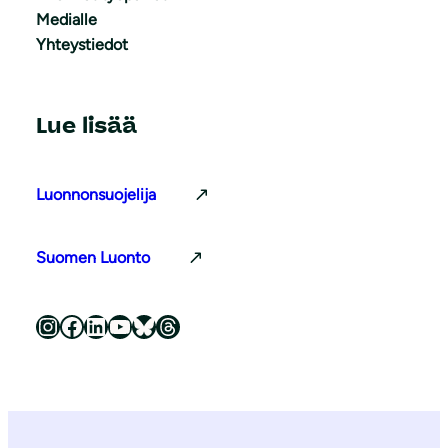
Medialle
Yhteystiedot
Lue lisää
Luonnonsuojelija
Suomen Luonto
Luonnonsuojeluliitto Instagramissa
Luonnonsuojeluliitto Facebookissa
Luonnonsuojeluliitto LinkedInissä
Luonnonsuojeluliiton YouTube-kanava
Luonnonsuojeluliitto Blueskyssa
Luonnonsuojeluliitto Threadsissa