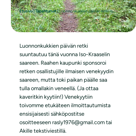
Etusivu
|
Tapahtumat
|
Luonnonkukkien päivän retki Iso-Kraaseliin
Luonnonkukkien päivän retki
suuntautuu tänä vuonna Iso-Kraaselin
saareen. Raahen kaupunki sponsoroi
retken osallistujille ilmaisen venekyydin
saareen, mutta toki paikan päälle saa
tulla omallakin veneellä. (Ja ottaa
kaveritkin kyytiin!) Venekyytiin
toivomme etukäteen ilmoittautumista
ensisijaisesti sähköpostitse
osoitteeseen rasly1976@gmail.com tai
Akille tekstiviestillä.