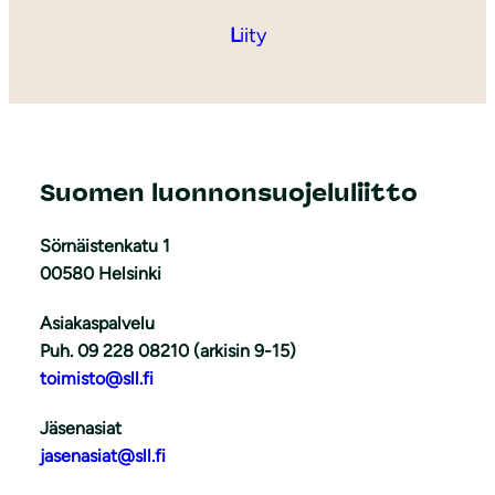
L
iity
Suomen luonnonsuojeluliitto
Sörnäistenkatu 1
00580 Helsinki
Asiakaspalvelu
Puh. 09 228 08210 (arkisin 9-15)
toimisto@sll.fi
Jäsenasiat
jasenasiat@sll.fi