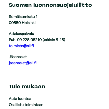
Suomen luonnonsuojeluliitto
Sörnäistenkatu 1
00580 Helsinki
Asiakaspalvelu
Puh. 09 228 08210 (arkisin 9-15)
toimisto@sll.fi
Jäsenasiat
jasenasiat@sll.fi
Tule mukaan
Auta luontoa
Osallistu toimintaan