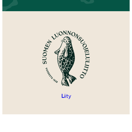
L
iity