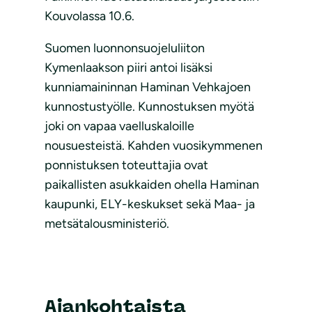
Kouvolassa 10.6.
Suomen luonnonsuojeluliiton
Kymenlaakson piiri antoi lisäksi
kunniamaininnan Haminan Vehkajoen
kunnostustyölle. Kunnostuksen myötä
joki on vapaa vaelluskaloille
nousuesteistä. Kahden vuosikymmenen
ponnistuksen toteuttajia ovat
paikallisten asukkaiden ohella Haminan
kaupunki, ELY-keskukset sekä Maa- ja
metsätalousministeriö.
Ajankohtaista