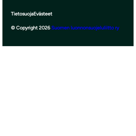
Tietosuoja
Evästeet
© Copyright 2026
Suomen luonnonsuojeluliitto ry