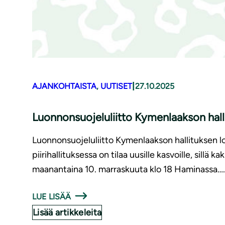
|
AJANKOHTAISTA
, 
UUTISET
27.10.2025
Luonnonsuojeluliitto Kymenlaakson hal
Luonnonsuojeluliitto Kymenlaakson hallituksen l
piirihallituksessa on tilaa uusille kasvoille, sill
maanantaina 10. marraskuuta klo 18 Haminassa….
LUE LISÄÄ
Lisää artikkeleita