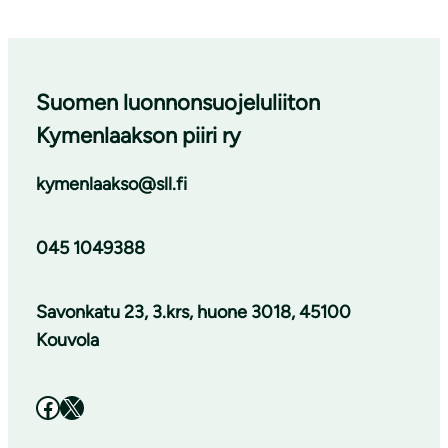
Suomen luonnonsuojeluliiton
Kymenlaakson piiri ry
kymenlaakso@sll.fi
045 1049388
Savonkatu 23, 3.krs, huone 3018, 45100
Kouvola
Facebook
X