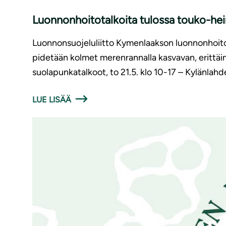
Luonnonhoitotalkoita tulossa touko-he
Luonnonsuojeluliitto Kymenlaakson luonnonhoito
pidetään kolmet merenrannalla kasvavan, erittäi
suolapunkatalkoot, to 21.5. klo 10-17 – Kylänlah
LUE LISÄÄ