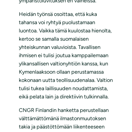
ympäristöluvituksen eri vaiheissa.
Heidän työnsä osoittaa, että kuka
tahansa voi ryhtyä puolustamaan
luontoa. Vaikka tämä kuulostaa hienolta,
kertoo se samalla suomalaisen
yhteiskunnan valuvioista. Tavallisen
ihmisen ei tulisi joutua kamppailemaan
ylikansallisen valtionyhtiön kanssa, kun
Kymenlaaksoon ollaan perustamassa
kokonaan uutta teollisuudenalaa. Valtion
tulisi tukea laillisuuden noudattamista,
eikä pelata lain ja direktiivin tulkinnalla.
CNGR Finlandin hanketta perustellaan
välttämättömänä ilmastonmuutoksen
takia ja päästöttömään liikenteeseen