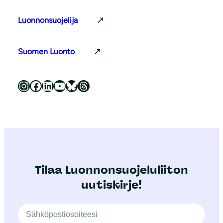
Luonnonsuojelija
Suomen Luonto
Luonnonsuojeluliitto Instagramissa
Luonnonsuojeluliitto Facebookissa
Luonnonsuojeluliitto LinkedInissä
Luonnonsuojeluliiton YouTube-kanava
Luonnonsuojeluliitto Blueskyssa
Luonnonsuojeluliitto Threadsissa
Tilaa Luonnonsuojeluliiton
uutiskirje!