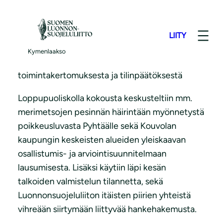
S
Suomen luonnonsuojeluliiton Kymenlaakson
i
piirin hallituksen maaliskuun kokouksen
LIITY
i
alkupuoliskolla valmisteltiin kevätkokouksen
r
Kymenlaakso
sääntömääräisiä asioita keskustelemalla
r
toimintakertomuksesta ja tilinpäätöksestä
y
s
Loppupuoliskolla kokousta keskusteltiin mm.
i
merimetsojen pesinnän häirintään myönnetystä
s
poikkeusluvasta Pyhtäälle sekä Kouvolan
ä
kaupungin keskeisten alueiden yleiskaavan
l
osallistumis- ja arviointisuunnitelmaan
t
lausumisesta. Lisäksi käytiin läpi kesän
ö
talkoiden valmistelun tilannetta, sekä
ö
Luonnonsuojeluliiton itäisten piirien yhteistä
n
vihreään siirtymään liittyvää hankehakemusta.