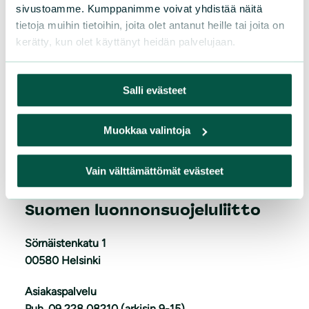
sivustoamme. Kumppanimme voivat yhdistää näitä
tietoja muihin tietoihin, joita olet antanut heille tai joita on
kerätty, kun olet käyttänyt heidän palvelujaan.
Salli evästeet
L
iity
Muokkaa valintoja
Vain välttämättömät evästeet
Suomen luonnonsuojeluliitto
Sörnäistenkatu 1
00580 Helsinki
Asiakaspalvelu
Puh. 09 228 08210 (arkisin 9-15)