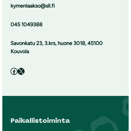
kymenlaakso@sll.fi
045 1049388
Savonkatu 23, 3.krs, huone 3018, 45100
Kouvola
Facebook
X
Paikallistoiminta