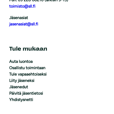
toimisto@sll.fi
Jäsenasiat
jasenasiat@sll.fi
Tule mukaan
Auta luontoa
Osallistu toimintaan
Tule vapaaehtoiseksi
Liity jäseneksi
Jäsenedut
Päivitä jäsentietosi
Yhdistysnetti