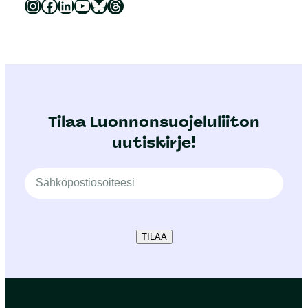
Luonnonsuojeluliitto Instagramissa
Luonnonsuojeluliitto Facebookissa
Luonnonsuojeluliitto LinkedInissä
Luonnonsuojeluliiton YouTube-kanava
Luonnonsuojeluliitto Blueskyssa
Luonnonsuojeluliitto Threadsissa
Tilaa Luonnonsuojeluliiton
uutiskirje!
TILAA