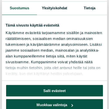
Lakiasiaintoimisto Maailma vaativat
Suostumus
Yksityiskohdat
Tietoja
viranomaisia tutkimaan
Metsähallituksen
hakkuusuunnitelmien laillisuutta.
Tämä sivusto käyttää evästeitä
Käytämme evästeitä tarjoamamme sisällön ja mainosten
Lue lisää
räätälöimiseen, sosiaalisen median ominaisuuksien
tukemiseen ja kävijämäärämme analysoimiseen. Lisäksi
jaamme sosiaalisen median, mainosalan ja analytiikka-
alan kumppaneillemme tietoja siitä, miten käytät
sivustoamme. Kumppanimme voivat yhdistää näitä
tietoja muihin tietoihin, joita olet antanut heille tai joita on
kerätty, kun olet käyttänyt heidän palvelujaan.
Salli evästeet
Pitkät
|
13.05.2026
Muokkaa valintoja
Kaukokartoituksesta