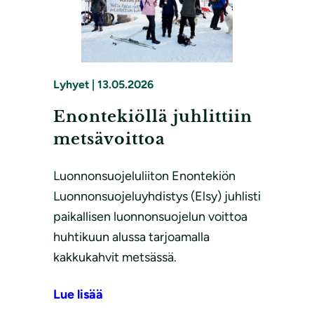
Lyhyet
|
13.05.2026
Enontekiöllä juhlittiin
metsävoittoa
Luonnonsuojeluliiton Enontekiön
Luonnonsuojeluyhdistys (Elsy) juhlisti
paikallisen luonnonsuojelun voittoa
huhtikuun alussa tarjoamalla
kakkukahvit metsässä.
Lue lisää