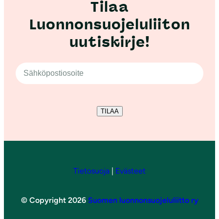
Tilaa
Luonnonsuojeluliiton
uutiskirje!
TILAA
Tietosuoja
|
Evästeet
© Copyright 2026
Suomen luonnonsuojeluliitto ry