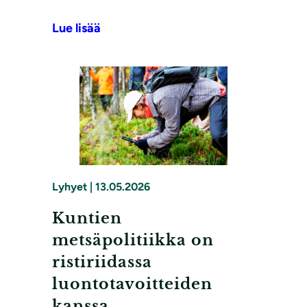
Lue lisää
Lyhyet
|
13.05.2026
Kuntien
metsäpolitiikka on
ristiriidassa
luontotavoitteiden
kanssa