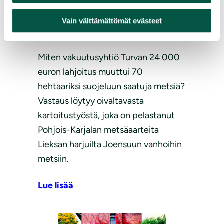
maastoon – näin
Vain välttämättömät evästeet
kohteet löytyivät
Miten vakuutusyhtiö Turvan 24 000
euron lahjoitus muuttui 70
hehtaariksi suojeluun saatuja metsiä?
Vastaus löytyy oivaltavasta
kartoitustyöstä, joka on pelastanut
Pohjois-Karjalan metsäaarteita
Lieksan harjuilta Joensuun vanhoihin
metsiin.
Lue lisää