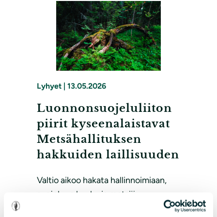
Lyhyet
|
13.05.2026
Luonnonsuojeluliiton
piirit kyseenalaistavat
Metsähallituksen
hakkuiden laillisuuden
Valtio aikoo hakata hallinnoimiaan,
suojeluun kuuluvia metsiä.
Luonnonsuojeluliiton piirit ja