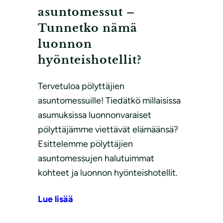
asuntomessut –
Tunnetko nämä
luonnon
hyönteishotellit?
Tervetuloa pölyttäjien
asuntomessuille! Tiedätkö millaisissa
asumuksissa luonnonvaraiset
pölyttäjämme viettävät elämäänsä?
Esittelemme pölyttäjien
asuntomessujen halutuimmat
kohteet ja luonnon hyönteishotellit.
Lue lisää