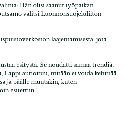
valinta: Hän olisi saanut työpaikan
outsamo valitsi Luonnonsuojeluliiton
spuistoverkoston laajentamisesta, jota
ustaa esitystä. Se noudatti samaa trendiä,
, Lappi autioituu, mitään ei voida kehittää
sa ja päälle muutakin, kuten
n esitettiin.”