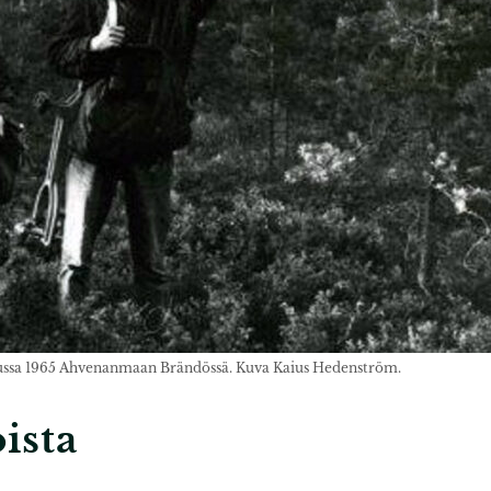
kuussa 1965 Ahvenanmaan Brändössä. Kuva Kaius Hedenström.
oista