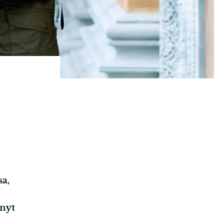
sa,
hnyt