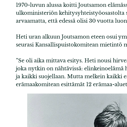
1970-luvun alussa koitti Joutsamon elämässä
ulkoministeriön kehitysyhteistyöosastolta
arvaamatta, että edessä olisi 30 vuotta lu
Heti uran alkuun Joutsamon eteen osui ymp
seurasi Kansallispuistokomitean mietintö
”Se oli aika mittava esitys. Heti nousi hir
joka nytkin on nähtävissä: elinkeinoelämä 
ja kaikki suojellaan. Mutta melkein kaikki
erämaakomitean esittämät 12 erämaa-aluetta 