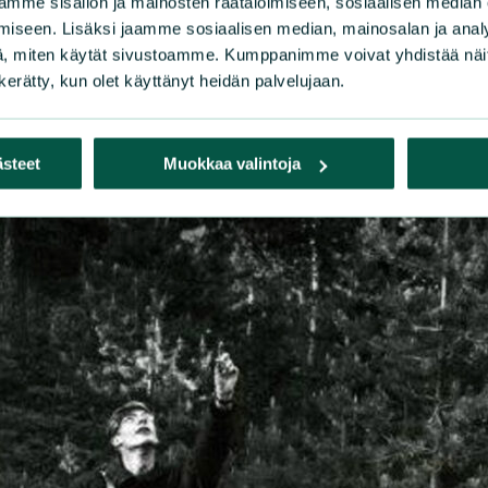
mme sisällön ja mainosten räätälöimiseen, sosiaalisen median
 lintuharrastukselleni. Siihen aikaan metso oli s
iseen. Lisäksi jaamme sosiaalisen median, mainosalan ja analy
, miten käytät sivustoamme. Kumppanimme voivat yhdistää näitä t
yään Helsinki–Turku-moottoritie.”
n kerätty, kun olet käyttänyt heidän palvelujaan.
ästeet
Muokkaa valintoja