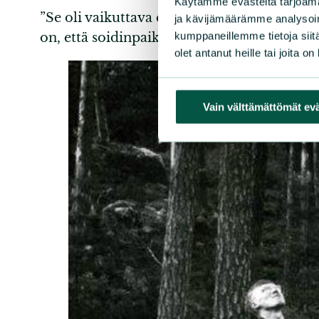
Käytämme evästeitä tarjoama
”Se oli vaikuttava elämys nuorelle ja alku
ja kävijämäärämme analysoim
kumppaneillemme tietoja siitä
on, että soidinpaikan kohdalla menee nyk
olet antanut heille tai joita o
Vain välttämättömät ev