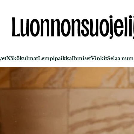
yet
Näkökulmat
Lempipaikka
Ihmiset
Vinkit
Selaa nume