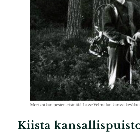
Merikotkan pesien etsintää Lasse Velmalan kanssa kesä
Kiista kansallispuist