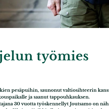
elun työmies
ien pesäpuihin, saunonut valtiosihteerin kans
ouspaikalle ja saanut tappouhkauksen.
ajana 30 vuotta työskennellyt Joutsamo on nä