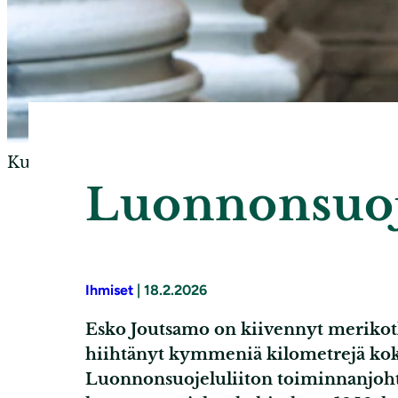
Kuva Susanna Kekkonen
Luonnonsuoj
Ihmiset
|
18.2.2026
Esko Joutsamo on kiivennyt merikotk
hiihtänyt kymmeniä kilometrejä kok
Luonnonsuojeluliiton toiminnanjoht