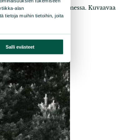
 ominaisuuksien tukemiseen
uht yleinenkin Lounais-Suomessa. Kuvaavaa
tiikka-alan
ietoja muihin tietoihin, joita
Salli evästeet