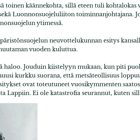
 toinen käännekohta, sillä eteen tuli kohtalokas 
 sekä Luonnonsuojeluliiton toiminnanjohtajana. J
onnonsuojelun ytimessä.
äristönsuojelun neuvottelukunnan esitys kansalli
 muutaman vuoden kuluttua.
veä haloo. Jouduin kiistelyyn mukaan, kun piti puol
huusi kurkku suorana, että metsäteollisuus loppuu
 esitykset ovat toteutuneet vuosikymmenten saatos
Lappiin. Ei ole katastrofia seurannut, kuten silloi