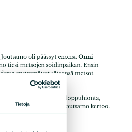
o Joutsamo oli päässyt enonsa
Onni
o tiesi metsojen soidinpaikan. Ensin
odessa ensimmäiset säteensä metsot
n soidinmenoihin kuuluu loppuhionta,
Tietoja
olme askelta kerrallaan”, Joutsamo kertoo.