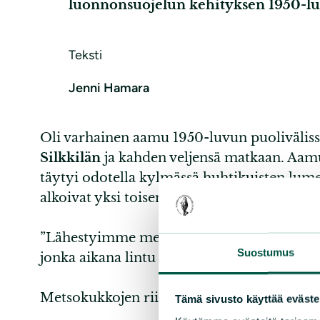
luonnonsuojelun kehityksen 1950-luvu
Teksti
Jenni Hamara
Oli varhainen aamu 1950-luvun puolivälissä
Silkkilän
ja kahden veljensä matkaan. Aamu
täytyi odotella kylmässä huhtikuisten lum
alkoivat yksi toisensa jälkeen soida.
”Lähestyimme metsoja vanhoilta metsästäj
Suostumus
jonka aikana lintu hioo nokkaansa eikä kuul
Metsokukkojen riiuumenot palkittiin ja lop
Tämä sivusto käyttää eväste