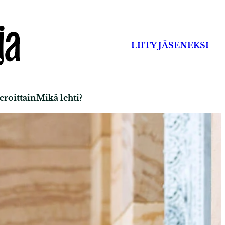
LIITY JÄSENEKSI
roittain
Mikä lehti?