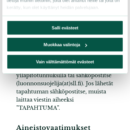
tietoja muihin tietoihin, joita olet antanut heille tai joita on
Luonnonsuojelija
.
kerätty, kun olet käyttänyt heidän palvelujaan.
Liiton omien tapahtumien
Salli evästeet
ilmoittaminen
Muokkaa valintoja
Ilmoitukset jätetään verkon
tapahtumakalenteriin
Vain välttämättömät evästeet
piirin/yhdistyksen omilla
ylläpitotunnuksilla tai sähköpostitse
(luonnonsuojelija(at)sll.fi). Jos lähetät
tapahtuman sähköpostitse, muista
laittaa viestin aiheeksi
”TAPAHTUMA”.
Aineistovaatimukset