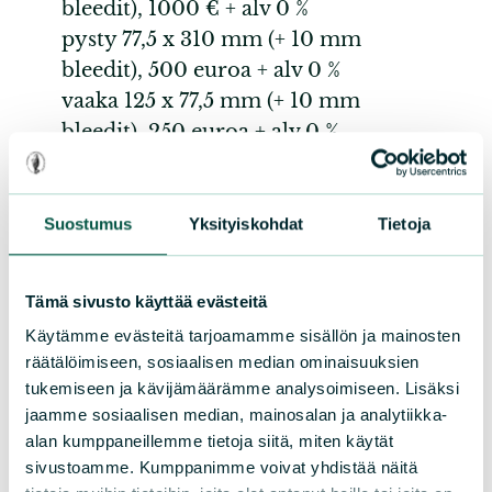
bleedit), 1000 € + alv 0 %
pysty 77,5 x 310 mm (+ 10 mm
bleedit), 500 euroa + alv 0 %
vaaka 125 x 77,5 mm (+ 10 mm
bleedit), 250 euroa + alv 0 %
pysty 62,5 x 77,5 mm (+10 mm
bleedit), 125 euroa + alv 0 %
Suostumus
Yksityiskohdat
Tietoja
Luonnonsuojeluliiton piirien ja
paikallisyhdistysten
Tämä sivusto käyttää evästeitä
tapahtumailmoitukset julkaistaan
Käytämme evästeitä tarjoamamme sisällön ja mainosten
Luonnonsuojelijan
räätälöimiseen, sosiaalisen median ominaisuuksien
tapahtumapalstalla maksutta, ks.
tukemiseen ja kävijämäärämme analysoimiseen. Lisäksi
lisätietoa alta.
jaamme sosiaalisen median, mainosalan ja analytiikka-
Ilmestymisaikataulu 2026
–
alan kumppaneillemme tietoja siitä, miten käytät
sivustoamme. Kumppanimme voivat yhdistää näitä
maksetut ilmoitukset