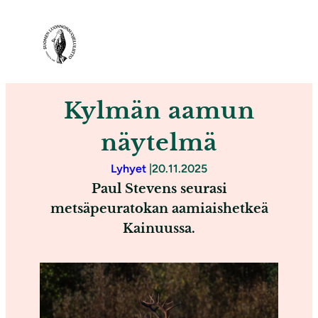
S
i
i
r
r
Kylmän aamun
y
s
näytelmä
i
Lyhyet
|
20.11.2025
s
Paul Stevens seurasi
ä
metsäpeuratokan aamiaishetkeä
l
Kainuussa.
t
ö
ö
n