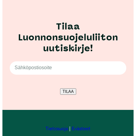
Tilaa
Luonnonsuojeluliiton
uutiskirje!
TILAA
Tietosuoja
|
Evästeet