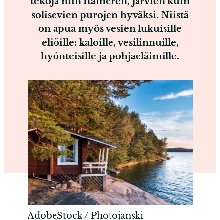
tekoja niin Itämeren, järvien kuin
solisevien purojen hyväksi. Niistä
on apua myös vesien lukuisille
eliöille: kaloille, vesilinnuille,
hyönteisille ja pohjaeläimille.
AdobeStock / Photojanski