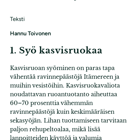
Teksti
Hannu Toivonen
1. Syö kasvisruokaa
Kasvisruoan syöminen on paras tapa
vähentää ravinnepäästöjä Itämereen ja
muihin vesistöihin. Kasvisruokavaliota
noudattavan ruoantuotanto aiheuttaa
60–70 prosenttia vähemmän
ravinnepäästöjä kuin keskimääräisen
sekasyöjän. Lihan tuottamiseen tarvitaan
paljon rehupeltoalaa, mikä lisää
lannoitteiden käyttöä ja valumia