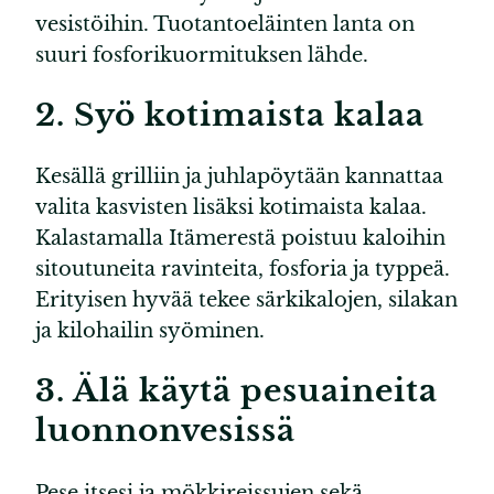
vesistöihin. Tuotantoeläinten lanta on
suuri fosforikuormituksen lähde.
2. Syö kotimaista kalaa
Kesällä grilliin ja juhlapöytään kannattaa
valita kasvisten lisäksi kotimaista kalaa.
Kalastamalla Itämerestä poistuu kaloihin
sitoutuneita ravinteita, fosforia ja typpeä.
Erityisen hyvää tekee särkikalojen, silakan
ja kilohailin syöminen.
3. Älä käytä pesuaineita
luonnonvesissä
Pese itsesi ja mökkireissujen sekä