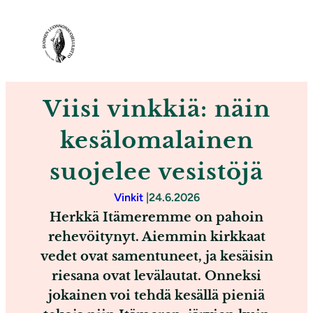
S
i
i
r
r
Viisi vinkkiä: näin
y
s
kesälomalainen
i
suojelee vesistöjä
s
ä
Vinkit
|
24.6.2026
l
Herkkä Itämeremme on pahoin
t
rehevöitynyt. Aiemmin kirkkaat
ö
vedet ovat samentuneet, ja kesäisin
ö
riesana ovat levälautat. Onneksi
n
jokainen voi tehdä kesällä pieniä