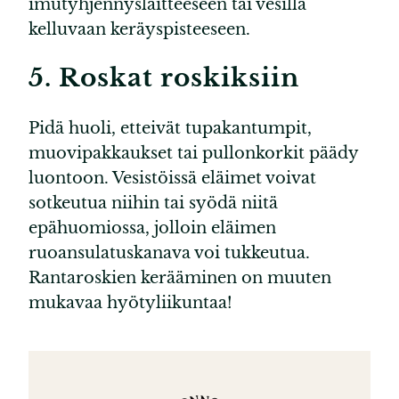
imutyhjennyslaitteeseen tai vesillä
kelluvaan keräyspisteeseen.
5. Roskat roskiksiin
Pidä huoli, etteivät tupakantumpit,
muovipakkaukset tai pullonkorkit päädy
luontoon. Vesistöissä eläimet voivat
sotkeutua niihin tai syödä niitä
epähuomiossa, jolloin eläimen
ruoansulatuskanava voi tukkeutua.
Rantaroskien kerääminen on muuten
mukavaa hyötyliikuntaa!