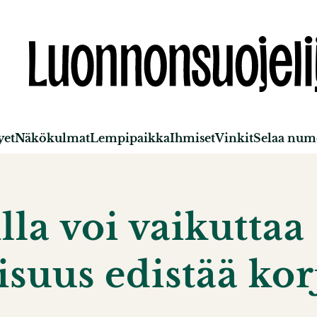
yet
Näkökulmat
Lempipaikka
Ihmiset
Vinkit
Selaa nume
la voi vaikuttaa 
suus edistää ko