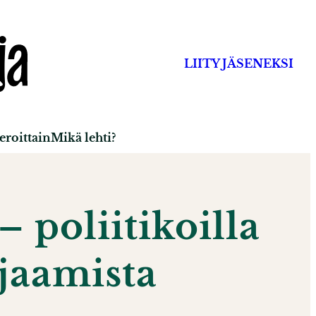
LIITY JÄSENEKSI
roittain
Mikä lehti?
– poliitikoilla
rjaamista