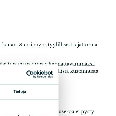
t kauan. Suosi myös tyylillisesti ajattomia
kkolaatuisten ostamista kannattavammaksi.
innollistaa tuotteen todellista kustannusta.
Tietoja
pitenee.
ntynyttä tai venynyttä puseroa ei pysty