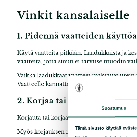
Vinkit kansalaiselle
1. Pidennä vaatteiden käyttö
Käytä vaatteita pitkään. Laadukkaista ja kes
vaatteita, jotta sinun ei tarvitse muodin va
Vaikka laadukkaat vaatteet maksavat usein 
Vaatteelle kannattaa laskea hinta, jonka se
2. Korjaa tai korjauta vaatteit
Suostumus
Korjauta tai korjaa mahdollisuuksien mukaa
Tämä sivusto käyttää eväste
Myös korjauksen näkökulmasta kannattaa os