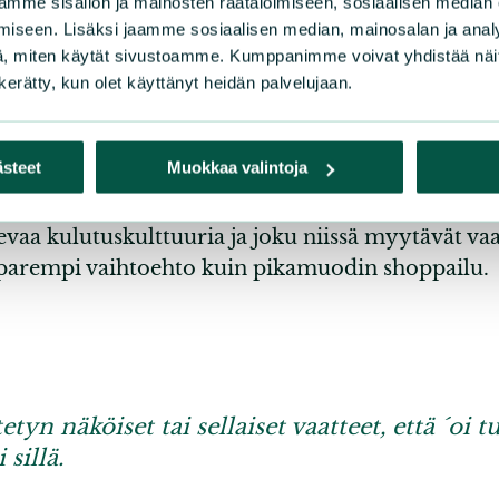
mme sisällön ja mainosten räätälöimiseen, sosiaalisen median
iseen. Lisäksi jaamme sosiaalisen median, mainosalan ja analy
, miten käytät sivustoamme. Kumppanimme voivat yhdistää näitä t
n kerätty, kun olet käyttänyt heidän palvelujaan.
htoehto erityisesti, jos sinulla on vähän rahaa kä
ästeet
Muokkaa valintoja
itä, joissa on hyvälaatuisia ja tyylikkäitä vaattei
evaa kulutuskulttuuria ja joku niissä myytävät vaa
 parempi vaihtoehto kuin pikamuodin shoppailu.
tyn näköiset tai sellaiset vaatteet, että ´oi tu
sillä.