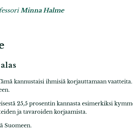
fessori
Minna Halme
e
 alas
 Tämä kannustaisi ihmisiä korjauttamaan vaatteita.
teen.
leisestä 25,5 prosentin kannasta esimerkiksi kym
teiden ja tavaroiden korjaamista.
ötä Suomeen.