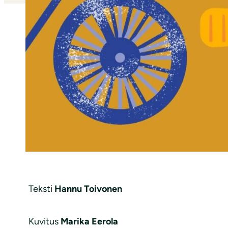
Teksti
Hannu Toivonen
Kuvitus
Marika Eerola