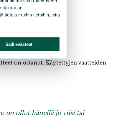
 ominaisuuksien tukemiseen
tiikka-alan
ietoja muihin tietoihin, joita
ytettävissä.
Salli evästeet
ta.
tteet on ostanut. Käytettyjen vaatteiden
o on ollut hänellä jo viisi tai