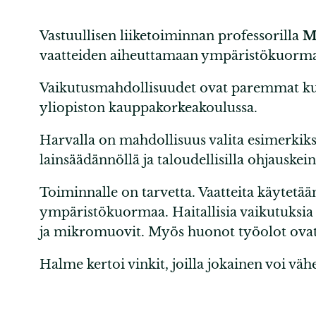
Vastuullisen liiketoiminnan professorilla
M
vaatteiden aiheuttamaan ympäristökuormaa
Vaikutusmahdollisuudet ovat paremmat kuin
yliopiston kauppakorkeakoulussa.
Harvalla on mahdollisuus valita esimerkiks
lainsäädännöllä ja taloudellisilla ohjauskei
Toiminnalle on tarvetta. Vaatteita käytetä
ympäristökuormaa. Haitallisia vaikutuksi
ja mikromuovit. Myös huonot työolot ova
Halme kertoi vinkit, joilla jokainen voi vä