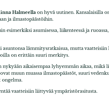
inna Halmeella
on hyvä uutinen. Kansalaisilla o
n ja ilmastopäästöihin.
 esimerkiksi asumisessa, liikenteessä ja ruoassa
i asuntonsa lämmitysratkaisua, mutta vaatteisiin
noilla on erittäin suuri merkitys.
än nykyään aikaisempaa lyhyemmän aikaa, mikä lisä
a ovat muun muassa ilmastopäästöt, suuri vedenk
t ongelma.
hentää vaatteisiin liittyvää ympäristörasitusta.