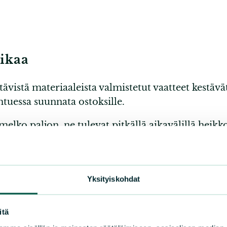
aikaa
tävistä materiaaleista valmistetut vaatteet kestävä
ihtuessa suunnata ostoksille.
melko paljon, ne tulevat pitkällä aikavälillä hei
 maksaa päivä- tai käyttökertaa kohden. Tämä hava
a
Yksityiskohdat
n rikki menneet vaatteet. Näin niiden käyttöikä 
itä
taa hyvälaatuisia tuotteita. Voimakkaasti nyppää