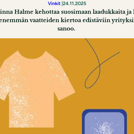
Vinkit
|
24.11.2025
nna Halme kehottaa suosimaan laadukkaita ja kä
vat enemmän vaatteiden kiertoa edistäviin yrityk
sanoo.