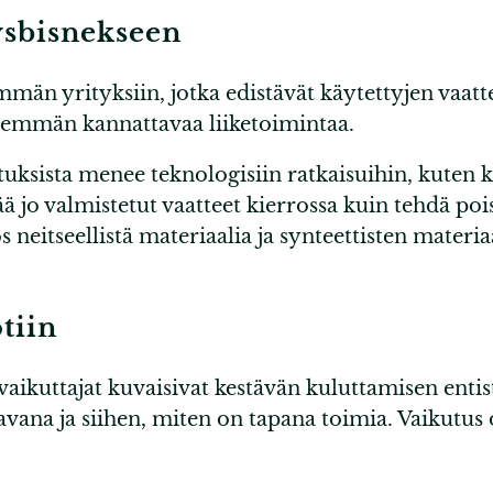
ysbisnekseen
emmän yrityksiin, jotka edistävät käytettyjen vaat
 enemmän kannattavaa liiketoimintaa.
ituksista menee teknologisiin ratkaisuihin, kuten 
jo valmistetut vaatteet kierrossa kuin tehdä pois 
eitseellistä materiaalia ja synteettisten materi
tiin
 vaikuttajat kuvaisivat kestävän kuluttamisen enti
avana ja siihen, miten on tapana toimia. Vaikutus o