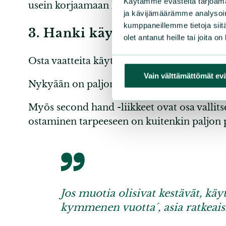
Käytämme evästeitä tarjoama
usein korjaamaan käyttökelpoiseksi.
ja kävijämäärämme analysoim
kumppaneillemme tietoja siitä
3. Hanki käytettyjä vaatteita
olet antanut heille tai joita o
Osta vaatteita käytettynä. Tämä on hyvä vai
Vain välttämättömät ev
Nykyään on paljon kivoja second hand -liikke
Myös second hand -liikkeet ovat osa vallits
ostaminen tarpeeseen on kuitenkin paljon
Jos muotia olisivat kestävät, käyte
kymmenen vuotta´, asia ratkeaisi 