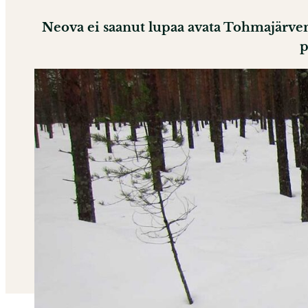
Neova ei saanut lupaa avata Tohmajärven
p