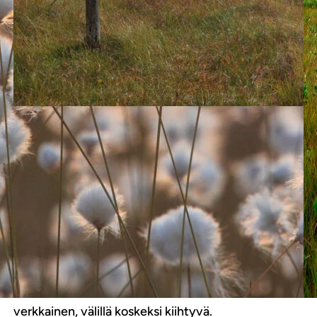
|
Lempipaikat
21.8.2025
Koitajoen kainalossa
Kävelen Koivusuolla. Tämä on pieni pala suojeltua
suoluontoa Ilomantsissa, Koitajoen kainalossa,
tuhansien vuosien aikana syntynyttä. Ohi virtaa
ikiaikainen, kymmentuhatvuotinen Koita,
verkkainen, välillä koskeksi kiihtyvä.