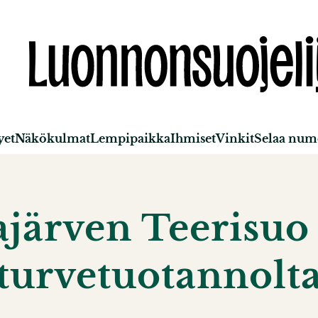
yet
Näkökulmat
Lempipaikka
Ihmiset
Vinkit
Selaa nume
ärven Teerisuo 
turvetuotannolt