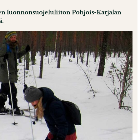
en luonnonsuojeluliiton Pohjois-Karjalan
ä.