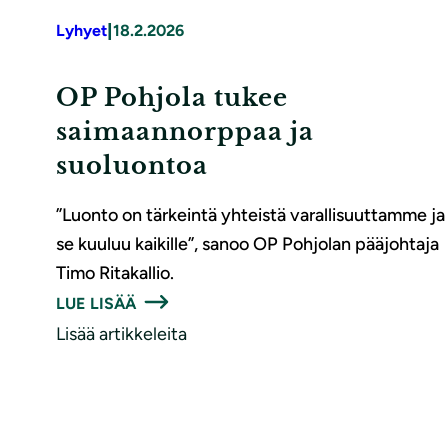
|
Lyhyet
18.2.2026
OP Pohjola tukee
saimaannorppaa ja
suoluontoa
”Luonto on tärkeintä yhteistä varallisuuttamme ja
se kuuluu kaikille”, sanoo OP Pohjolan pääjohtaja
Timo Ritakallio.
LUE LISÄÄ
Lisää artikkeleita