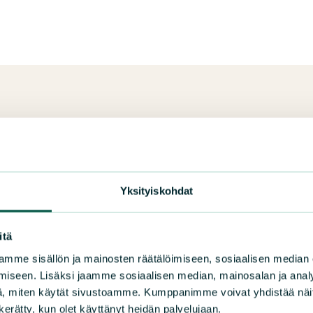
Luonnonsuojelija-lehti 
Liity jäseneksi
Yksityiskohdat
itä
mme sisällön ja mainosten räätälöimiseen, sosiaalisen median
iseen. Lisäksi jaamme sosiaalisen median, mainosalan ja analy
, miten käytät sivustoamme. Kumppanimme voivat yhdistää näitä t
n kerätty, kun olet käyttänyt heidän palvelujaan.