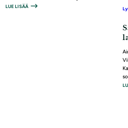
LUE LISÄÄ
Ly
S
l
Ai
Vi
Ka
so
LU