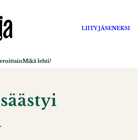
LIITY JÄSENEKSI
roittain
Mikä lehti?
säästyi
a