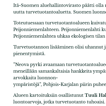
Itä-Suomen aluehallintovirasto päätti oll
uutta turvetuotantoaluetta. Suomen luonnon
Toteutuessaan turvetuotantoalueen kuivatu
Peijonniemenlahteen. Peijonniemenlahti ku
Peijonniemenlahtea uhkaa ekologisen tila
Turvetuotannon lisääminen olisi uhannut jä
pienentymistä.
”Neova pyrki avaamaan turvetuotantoalueen t
meneillään samankaltaisia hankkeita ympär
arvokkaita luonnon-
ympäristöjä”, Pohjois-Karjalan piirin puhe
Alueen kartoituksiin osallistunut
Tuuli Ha
luontoarvoja, jotka turvetuotanto tuhoaisi. O