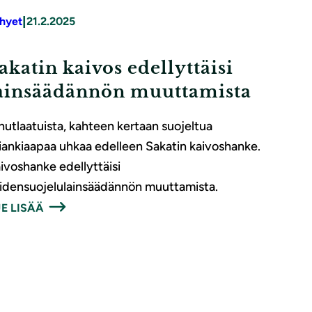
|
hyet
21.2.2025
akatin kaivos edellyttäisi
ainsäädännön muuttamista
nutlaatuista, kahteen kertaan suojeltua
iankiaapaa uhkaa edelleen Sakatin kaivoshanke.
ivoshanke edellyttäisi
idensuojelulainsäädännön muuttamista.
E LISÄÄ