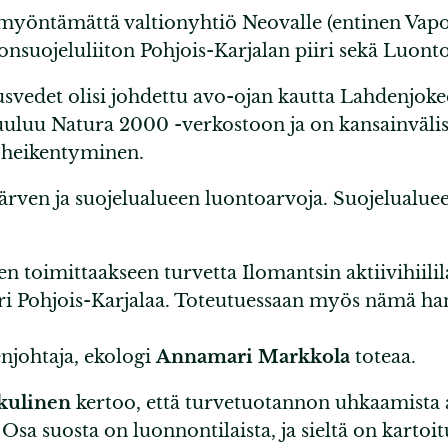
a myöntämättä valtionyhtiö Neovalle (entinen Vap
suojeluliiton Pohjois-Karjalan piiri sekä Luonto
svedet olisi johdettu avo-ojan kautta Lahdenjoke
uluu Natura 2000 -verkostoon ja on kansainvälise
n heikentyminen.
rven ja suojelualueen luontoarvoja. Suojelualueel
oimittaakseen turvetta Ilomantsin aktiivihiililai
i Pohjois-Karjalaa. Toteutuessaan myös nämä hank
enjohtaja, ekologi
Annamari Markkola
toteaa.
kulinen
kertoo, että turvetuotannon uhkaamista al
sa suosta on luonnontilaista, ja sieltä on kartoitu