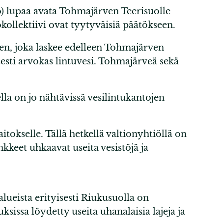
o) lupaa avata Tohmajärven Teerisuolle
kollektiivi ovat tyytyväisiä päätökseen.
en, joka laskee edelleen Tohmajärven
sti arvokas lintuvesi. Tohmajärveä sekä
la on jo nähtävissä vesilintukantojen
tokselle. Tällä hetkellä valtionyhtiöllä on
keet uhkaavat useita vesistöjä ja
ueista erityisesti Riukusuolla on
ksissa löydetty useita uhanalaisia lajeja ja