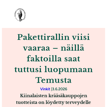
S
i
i
r
r
Pakettirallin viisi
y
s
vaaraa – näillä
i
faktoilla saat
s
ä
tuttusi luopumaan
l
Temusta
t
ö
Vinkit
|
3.6.2026
ö
Kiinalaisten krääsäkauppojen
n
tuotteista on löydetty terveydelle