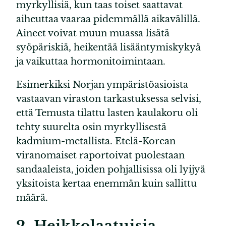
myrkyllisiä, kun taas toiset saattavat
aiheuttaa vaaraa pidemmällä aikavälillä.
Aineet voivat muun muassa lisätä
syöpäriskiä, heikentää lisääntymiskykyä
ja vaikuttaa hormonitoimintaan.
Esimerkiksi Norjan ympäristöasioista
vastaavan viraston tarkastuksessa selvisi,
että Temusta tilattu lasten kaulakoru oli
tehty suurelta osin myrkyllisestä
kadmium-metallista. Etelä-Korean
viranomaiset raportoivat puolestaan
sandaaleista, joiden pohjallisissa oli lyijyä
yksitoista kertaa enemmän kuin sallittu
määrä.
2. Heikkolaatuisia