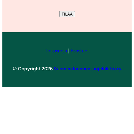
TILAA
Tietosuoja
|
Evästeet
© Copyright 2026
Suomen luonnonsuojeluliitto ry