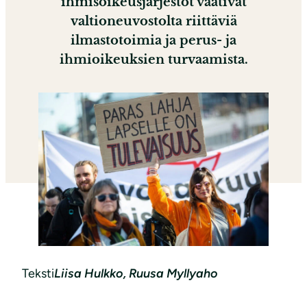
ihmisoikeusjärjestöt vaativat
valtioneuvostolta riittäviä
ilmastotoimia ja perus- ja
ihmioikeuksien turvaamista.
Teksti
Liisa Hulkko, Ruusa Myllyaho