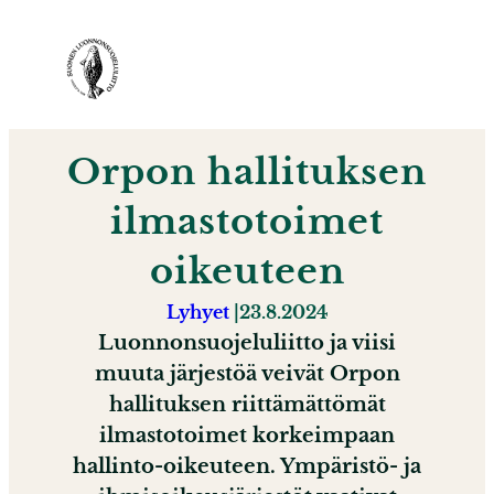
S
i
i
r
r
Orpon hallituksen
y
s
ilmastotoimet
i
oikeuteen
s
ä
Lyhyet
|
23.8.2024
l
Luonnonsuojeluliitto ja viisi
t
muuta järjestöä veivät Orpon
ö
hallituksen riittämättömät
ö
ilmastotoimet korkeimpaan
n
hallinto-oikeuteen. Ympäristö- ja