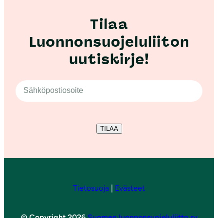
Tilaa
Luonnonsuojeluliiton
uutiskirje!
TILAA
Tietosuoja
|
Evästeet
© Copyright 2026
Suomen luonnonsuojeluliitto ry