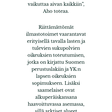
vaikuttaa aivan kaikkiin”,
Aho toteaa.
Riittämättömät
ilmastotoimet vaarantavat
erityisellä tavalla lasten ja
tulevien sukupolvien
oikeuksien toteutumisen,
jotka on kirjattu Suomen
perustuslakiin ja YK:n
lapsen oikeuksien
sopimukseen. Lisäksi
saamelaiset ovat
alkuperäiskansana
haavoittuvassa asemassa,
sillä arktiset alueet