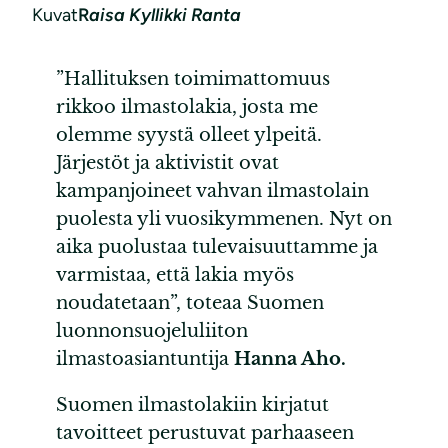
Kuvat
R
aisa Kyllikki Ranta
”Hallituksen toimimattomuus
rikkoo ilmastolakia, josta me
olemme syystä olleet ylpeitä.
Järjestöt ja aktivistit ovat
kampanjoineet vahvan ilmastolain
puolesta yli vuosikymmenen. Nyt on
aika puolustaa tulevaisuuttamme ja
varmistaa, että lakia myös
noudatetaan”, toteaa Suomen
luonnonsuojeluliiton
ilmastoasiantuntija
Hanna Aho.
Suomen ilmastolakiin kirjatut
tavoitteet perustuvat parhaaseen