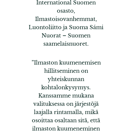
International Suomen
osasto,
Ilmastoisovanhemmat,
Luontoliitto ja Suoma Sámi
Nuorat – Suomen
saamelaisnuoret.
”Ilmaston kuumenemisen
hillitseminen on
yhteiskunnan
kohtalonkysymys.
Kanssamme mukana
valituksessa on järjestöjä
laajalla rintamalla, mikä
osoittaa osaltaan sitä, että
ilmaston kuumeneminen