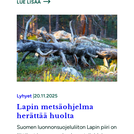
LUE LISÄÄ
Lyhyet
|
20.11.2025
Lapin metsäohjelma
herättää huolta
Suomen luonnonsuojeluliiton Lapin piiri on