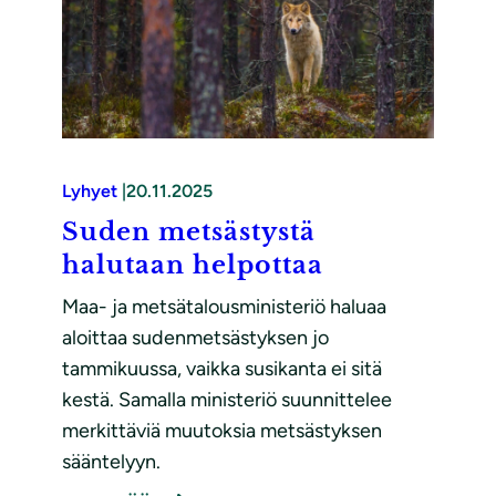
Lyhyet
|
20.11.2025
Suden metsästystä
halutaan helpottaa
Maa- ja metsätalousministeriö haluaa
aloittaa sudenmetsästyksen jo
tammikuussa, vaikka susikanta ei sitä
kestä. Samalla ministeriö suunnittelee
merkittäviä muutoksia metsästyksen
sääntelyyn.