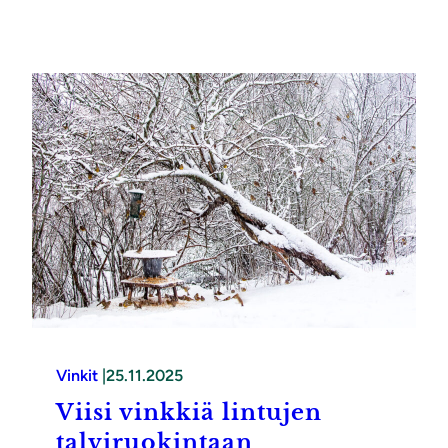
Vinkit
|
25.11.2025
Viisi vinkkiä lintujen
talviruokintaan