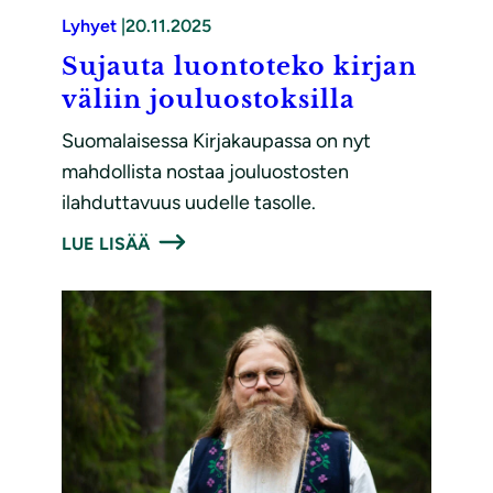
Lyhyet
|
20.11.2025
Sujauta luontoteko kirjan
väliin jouluostoksilla
Suomalaisessa Kirjakaupassa on nyt
mahdollista nostaa jouluostosten
ilahduttavuus uudelle tasolle.
LUE LISÄÄ