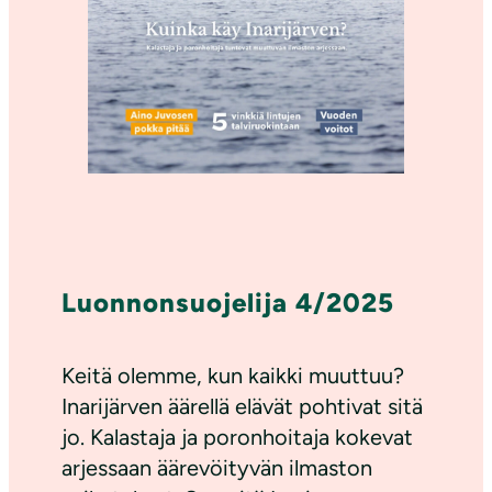
Luonnonsuojelija 4/2025
Keitä olemme, kun kaikki muuttuu?
Inarijärven äärellä elävät pohtivat sitä
jo. Kalastaja ja poronhoitaja kokevat
arjessaan äärevöityvän ilmaston