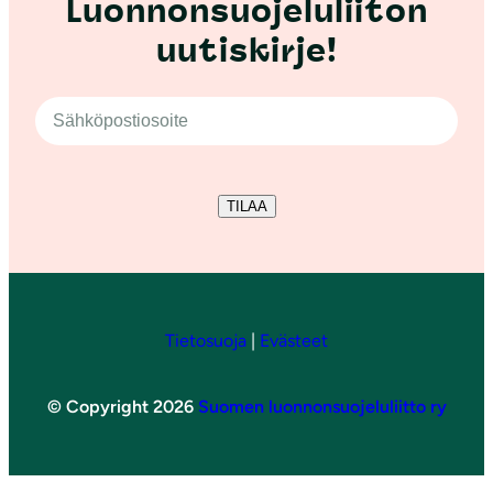
Luonnonsuojeluliiton
uutiskirje!
TILAA
Tietosuoja
|
Evästeet
© Copyright 2026
Suomen luonnonsuojeluliitto ry