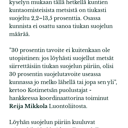
kyselyn mukaan tällä hetkellä kuntien
kuntaomisteisista metsistä on tiukasti
suojeltu 2,2–13,5 prosenttia. Osassa
kunnista ei osattu sanoa tiukan suojelun
määrää.
”30 prosentin tavoite ei kuitenkaan ole
utopistinen: jos löyhästi suojellut metsät
siirrettäisiin tiukan suojelun piiriin, olisi
30 prosentin suojelutavoite useassa
kunnassa jo melko lähellä tai jopa sen yli”,
kertoo Kotimetsän puolustajat -
hankkeessa koordinaattorina toiminut
Reija Mikkola
Luontoliitosta.
Löyhän suojelun piiriin kuuluvat