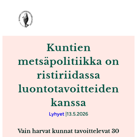
S
i
i
r
r
Kuntien
y
s
metsäpolitiikka on
i
ristiriidassa
s
ä
luontotavoitteiden
l
kanssa
t
ö
Lyhyet
|
13.5.2026
ö
n
Vain harvat kunnat tavoittelevat 30