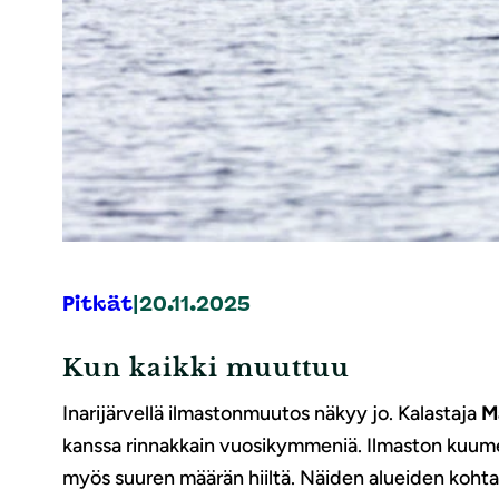
Pitkät
|
20.11.2025
Kun kaikki muuttuu
Inarijärvellä ilmastonmuutos näkyy jo. Kalastaja
M
kanssa rinnakkain vuosikymmeniä. Ilmaston kuume
myös suuren määrän hiiltä. Näiden alueiden koht