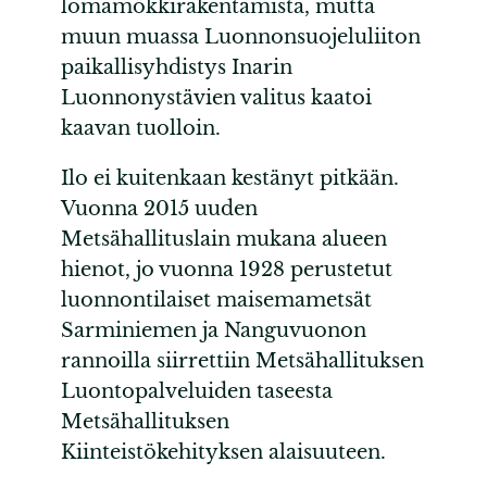
lomamökkirakentamista, mutta
muun muassa Luonnonsuojeluliiton
paikallisyhdistys Inarin
Luonnonystävien valitus kaatoi
kaavan tuolloin.
Ilo ei kuitenkaan kestänyt pitkään.
Vuonna 2015 uuden
Metsähallituslain mukana alueen
hienot, jo vuonna 1928 perustetut
luonnontilaiset maisemametsät
Sarminiemen ja Nanguvuonon
rannoilla siirrettiin Metsähallituksen
Luontopalveluiden taseesta
Metsähallituksen
Kiinteistökehityksen alaisuuteen.