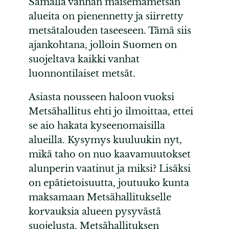
Samalla vanhan maisemametsän
alueita on pienennetty ja siirretty
metsätalouden taseeseen. Tämä siis
ajankohtana, jolloin Suomen on
suojeltava kaikki vanhat
luonnontilaiset metsät.
Asiasta nousseen haloon vuoksi
Metsähallitus ehti jo ilmoittaa, ettei
se aio hakata kyseenomaisilla
alueilla. Kysymys kuuluukin nyt,
mikä taho on nuo kaavamuutokset
alunperin vaatinut ja miksi? Lisäksi
on epätietoisuutta, joutuuko kunta
maksamaan Metsähallitukselle
korvauksia alueen pysyvästä
suojelusta. Metsähallituksen