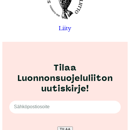
Liity
Tilaa
Luonnonsuojeluliiton
uutiskirje!
TILAA