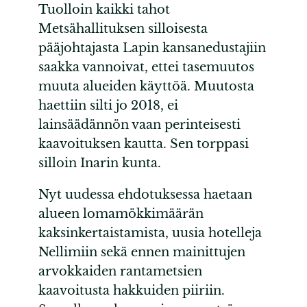
Tuolloin kaikki tahot
Metsähallituksen silloisesta
pääjohtajasta Lapin kansanedustajiin
saakka vannoivat, ettei tasemuutos
muuta alueiden käyttöä. Muutosta
haettiin silti jo 2018, ei
lainsäädännön vaan perinteisesti
kaavoituksen kautta. Sen torppasi
silloin Inarin kunta.
Nyt uudessa ehdotuksessa haetaan
alueen lomamökkimäärän
kaksinkertaistamista, uusia hotelleja
Nellimiin sekä ennen mainittujen
arvokkaiden rantametsien
kaavoitusta hakkuiden piiriin.