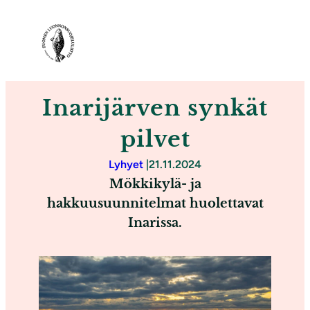
S
i
i
r
r
Inarijärven synkät
y
s
pilvet
i
Lyhyet
|
21.11.2024
s
Mökkikylä- ja
ä
hakkuusuunnitelmat huolettavat
l
Inarissa.
t
ö
ö
n