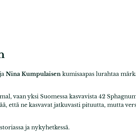
n
ija
Nina Kumpulaisen
kumisaapas lurahtaa märk
mal, vaan yksi Suomessa kasvavista 42 Sphagnu
ä, että ne kasvavat jatkuvasti pituutta, mutta ve
toriassa ja nykyhetkessä.