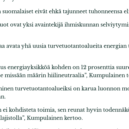
 suomalaiset eivät ehkä tajunneet tuhonneensa el
uot ovat yksi avaintekijä ihmiskunnan selviytymi
a avata yhä uusia turvetuotantoalueita energian t
 energiayksikköä kohden on 12 prosenttia suuremp
 missään määrin hiilineutraalia”, Kumpulainen t
inen turvetuotantoalueiksi on karua luonnon mo
an.
 ei kohdisteta toimia, sen reunat hyvin todennäkö
lajistolla”, Kumpulainen kertoo.