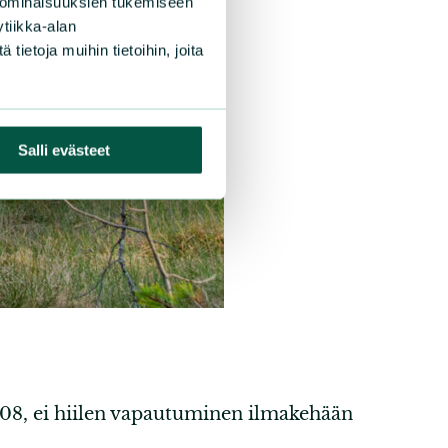
 ominaisuuksien tukemiseen
tiikka-alan
ietoja muihin tietoihin, joita
Salli evästeet
1908, ei hiilen vapautuminen ilmakehään