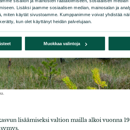
mme sisällön ja mainosten räätälöimiseen, sosiaalisen median
iseen. Lisäksi jaamme sosiaalisen median, mainosalan ja analy
, miten käytät sivustoamme. Kumppanimme voivat yhdistää näitä t
n kerätty, kun olet käyttänyt heidän palvelujaan.
ästeet
Muokkaa valintoja
sa.
kasvun lisäämiseksi valtion mailla alkoi vuonna 
ysymys.