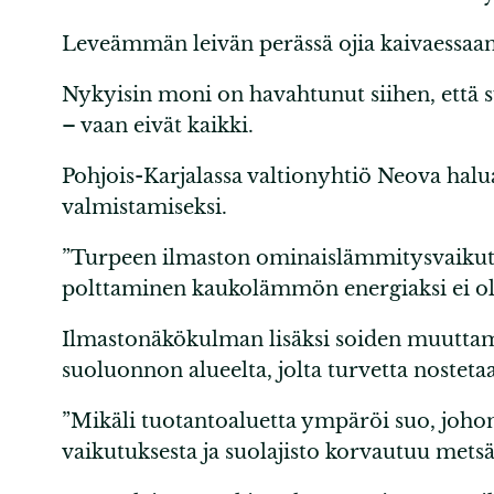
Leveämmän leivän perässä ojia kaivaessaan
Nykyisin moni on havahtunut siihen, että s
– vaan eivät kaikki.
Pohjois-Karjalassa valtionyhtiö Neova halua
valmistamiseksi.
”Turpeen ilmaston ominaislämmitysvaikutus
polttaminen kaukolämmön energiaksi ei ole
Ilmastonäkökulman lisäksi soiden muuttam
suoluonnon alueelta, jolta turvetta nosteta
”Mikäli tuotantoaluetta ympäröi suo, johon
vaikutuksesta ja suolajisto korvautuu metsä