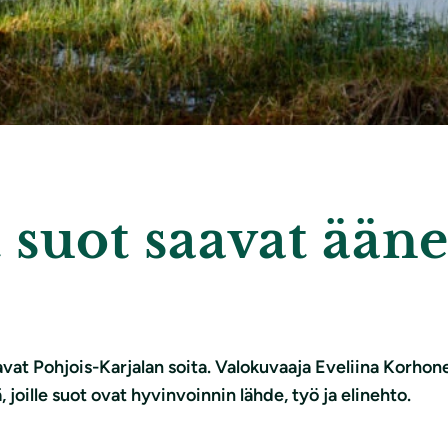
t suot saavat ään
avat Pohjois-Karjalan soita. Valokuvaaja Eveliina Korhon
joille suot ovat hyvinvoinnin lähde, työ ja elinehto.