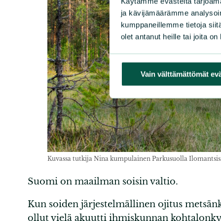
Käytämme evästeitä tarjoama
ja kävijämäärämme analysoim
kumppaneillemme tietoja siitä
olet antanut heille tai joita o
Vain välttämättömät ev
Kuvassa tutkija Nina kumpulainen Parkusuolla Ilomantsis
Suomi on maailman soisin valtio.
Kun soiden järjestelmällinen ojitus metsän
ollut vielä akuutti ihmiskunnan kohtalonk