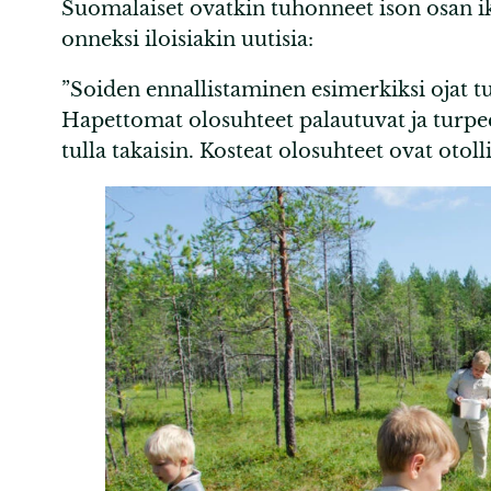
Suomalaiset ovatkin tuhonneet ison osan ik
onneksi iloisiakin uutisia:
”Soiden ennallistaminen esimerkiksi ojat t
Hapettomat olosuhteet palautuvat ja turpee
tulla takaisin. Kosteat olosuhteet ovat otol