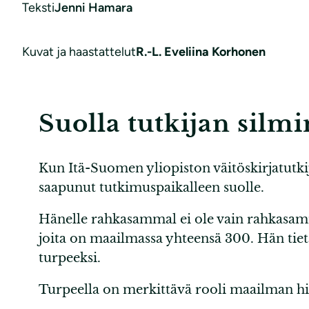
Teksti
Jenni Hamara
Kuvat ja haastattelut
R.-L. Eveliina Korhonen
Suolla tutkijan silmi
Kun Itä-Suomen yliopiston väitöskirjatutk
saapunut tutkimuspaikalleen suolle.
Hänelle rahkasammal ei ole vain rahkasam
joita on maailmassa yhteensä 300. Hän tietä
turpeeksi.
Turpeella on merkittävä rooli maailman his