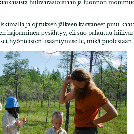
iaikaisista hiilivarastoistaan ja luonnon monimuo
ukkimalla ja ojituksen jälkeen kasvaneet puut kaa
n hajoaminen pysähtyy, eli suo palautuu hiilivara
liset hyönteisten lisääntymiselle, mikä puolestaan