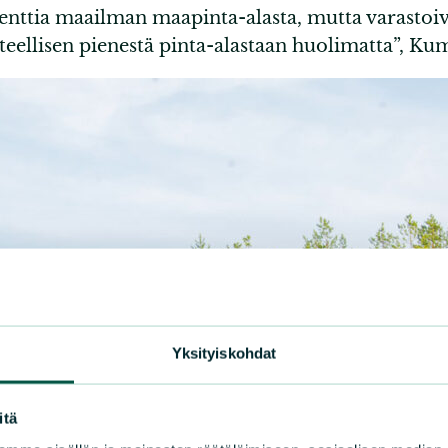
senttia maailman maapinta-alasta, mutta varastoi
hteellisen pienestä pinta-alastaan huolimatta”, K
Yksityiskohdat
itä