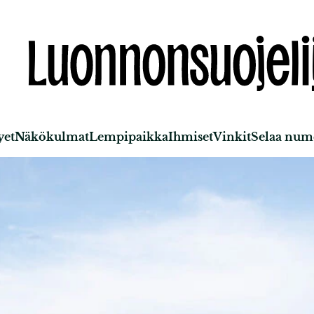
yet
Näkökulmat
Lempipaikka
Ihmiset
Vinkit
Selaa nume