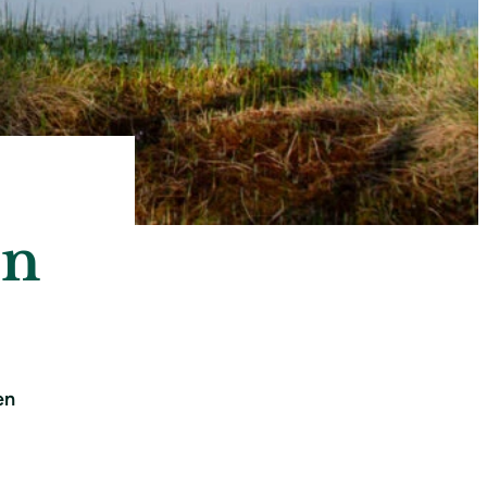
en
en