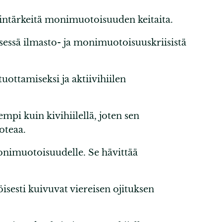
intärkeitä monimuotoisuuden keitaita.
sessä ilmasto- ja monimuotoisuuskriisistä
uottamiseksi ja aktiivihiilen
i kuin kivihiilellä, joten sen
oteaa.
nimuotoisuudelle. Se hävittää
isesti kuivuvat viereisen ojituksen