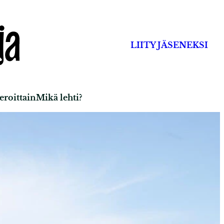
LIITY JÄSENEKSI
roittain
Mikä lehti?