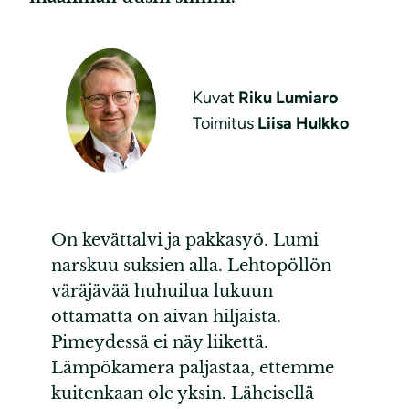
Kuvat
Riku Lumiaro
Toimitus
Liisa Hulkko
On kevättalvi ja pakkasyö. Lumi
narskuu suksien alla. Lehtopöllön
väräjävää huhuilua lukuun
ottamatta on aivan hiljaista.
Pimeydessä ei näy liikettä.
Lämpökamera paljastaa, ettemme
kuitenkaan ole yksin. Läheisellä