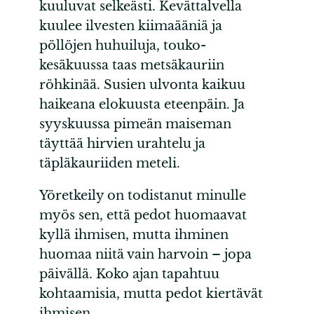
kuuluvat selkeästi. Kevättalvella
kuulee ilvesten kiimaääniä ja
pöllöjen huhuiluja, touko-
kesäkuussa taas metsäkauriin
röhkinää. Susien ulvonta kaikuu
haikeana elokuusta eteenpäin. Ja
syyskuussa pimeän maiseman
täyttää hirvien urahtelu ja
täpläkauriiden meteli.
Yöretkeily on todistanut minulle
myös sen, että pedot huomaavat
kyllä ihmisen, mutta ihminen
huomaa niitä vain harvoin – jopa
päivällä. Koko ajan tapahtuu
kohtaamisia, mutta pedot kiertävät
ihmisen.