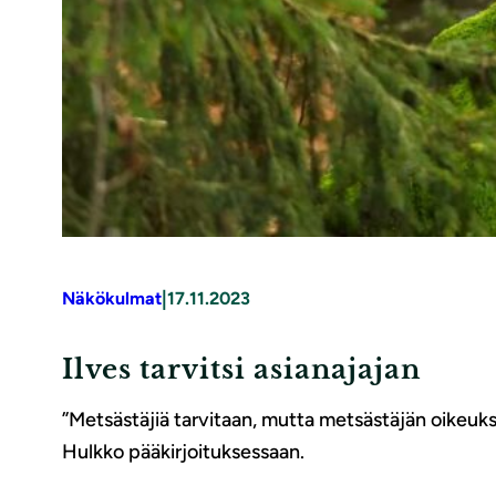
|
Näkökulmat
17.11.2023
Ilves tarvitsi asianajajan
”Metsästäjiä tarvitaan, mutta metsästäjän oikeuksien
Hulkko pääkirjoituksessaan.