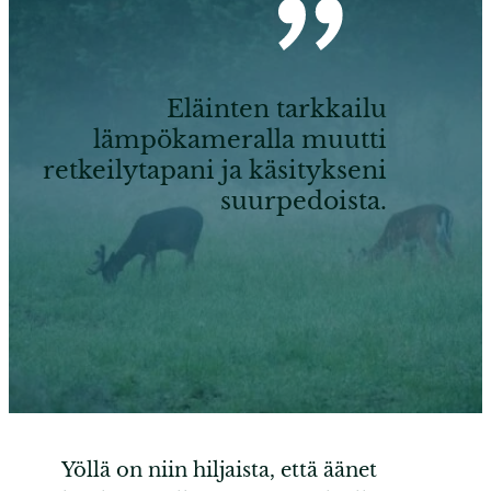
Kuva:
Riku
Eläinten tarkkailu
Lumia
lämpökameralla muutti
ro
retkeilytapani ja käsitykseni
suurpedoista.
Yöllä on niin hiljaista, että äänet